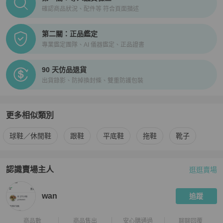
確認商品狀況、配件等 符合頁面描述
第二關：正品鑑定
專業鑑定團隊、AI 儀器鑑定、正品證書
90 天仿品退貨
出貨錄影、防掉換封條、雙重防護包裝
更多相似類別
更多
女鞋
相似商品推薦
球鞋／休閒鞋
跟鞋
平底鞋
拖鞋
靴子
認識賣場主人
逛逛賣場
PopChill 拍拍圈嚴選賣家
wan
介紹
wan
追蹤
商品數
商品售出
安心購通過
聊聊回覆