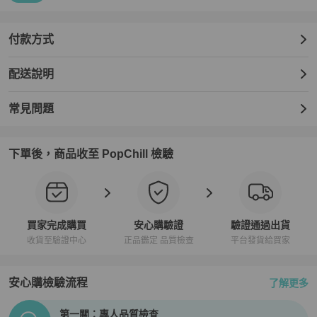
付款方式
配送說明
常見問題
下單後，商品收至 PopChill 檢驗
買家完成購買
安心購驗證
驗證通過出貨
收貨至驗證中心
正品鑑定 品質檢查
平台發貨給買家
安心購檢驗流程
了解更多
PopChill拍拍圈正品驗證、安心購檢驗流程介紹
第一關：專人品質檢查