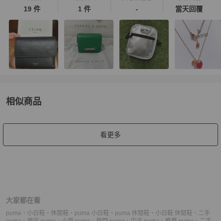
19 件
1 件
-
當天回覆
相似商品
更多相似
女鞋
推薦精品
看更多
大家都在看
puma
、
小白鞋
、
休閒鞋
、
puma 小白鞋
、
puma 休閒鞋
、
小白鞋 休閒鞋
、
二手