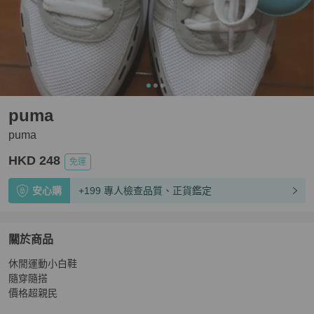
puma
puma
HKD 248
免運
安心購
+199 專人檢查品質、正貨鑑定
關於商品
關於
休閒運動小白鞋

puma
商品詳情與購買須知
隨穿隨搭

價格超親民