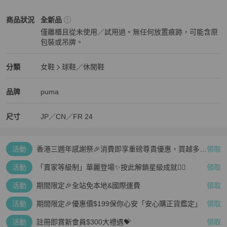
女鞋
商品狀態與細節
商品狀況
全新品
僅離櫃且從未使用／試用過。無任何放置痕跡，可能含原
包裝或吊牌。
全新品
女鞋
分類資訊
分類
女鞋
球鞋／休閒鞋
女鞋
/
球鞋／休閒鞋
推薦
精品
女鞋
品牌介紹
品牌
puma
尺寸
JP／CN／FR
24
活動
香港三週年感謝祭🎉消費即享重磅尊貴優惠，買越多、
領取
疊越多、賺越多🤑
活動
「賣家等級制」華麗登場✨按此解鎖星級成就👆🏻
領取
活動
期間限定🎉全站免本地&國際運費
領取
活動
期間限定🎉優惠價$199保你心安「安心購正貨鑑定」
領取
活動
註冊即賞新會員$300大禮遇💝
領取