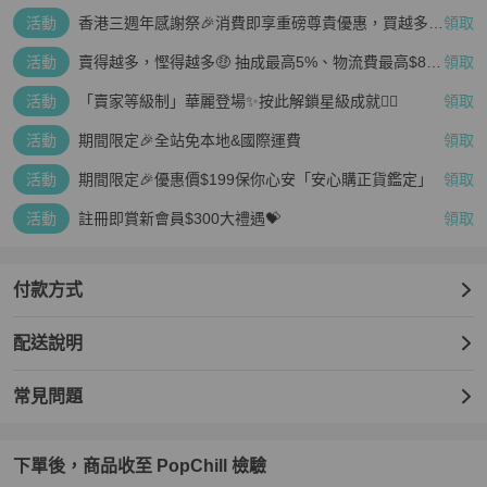
活動
香港三週年感謝祭🎉消費即享重磅尊貴優惠，買越多、
領取
疊越多、賺越多🤑
活動
賣得越多，慳得越多🤑 抽成最高5%、物流費最高$800
領取
🤩 再見無上限抽成👋🏻
活動
「賣家等級制」華麗登場✨按此解鎖星級成就👆🏻
領取
活動
期間限定🎉全站免本地&國際運費
領取
活動
期間限定🎉優惠價$199保你心安「安心購正貨鑑定」
領取
活動
註冊即賞新會員$300大禮遇💝
領取
付款方式
配送說明
常見問題
下單後，商品收至 PopChill 檢驗