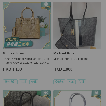
更多相似
Michael Kors
女包
推薦精品
Michael Kors
Michael Kors
TK2007 Michael Kors Handbag 24c
Michael Kors Eliza tote bag
m Gold X GHW Leather With Lock C
harm
HKD 1,180
HKD 1,900
狀況良好
本地
免運
全新品
本地
免運