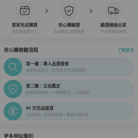
買家完成購買
安心購驗證
驗證通過出貨
收貨至驗證中心
正品鑑定 品質檢查
平台發貨給買家
安心購檢驗流程
了解更多
PopChill拍拍圈正品驗證、安心購檢驗流程介紹
第一關：專人品質檢查
確認商品狀況、配件等 符合頁面描述
第二關：正品鑑定
專業鑑定團隊、AI 儀器鑑定、正品證書
90 天仿品退貨
出貨錄影、防掉換封條、雙重防護包裝
更多相似類別