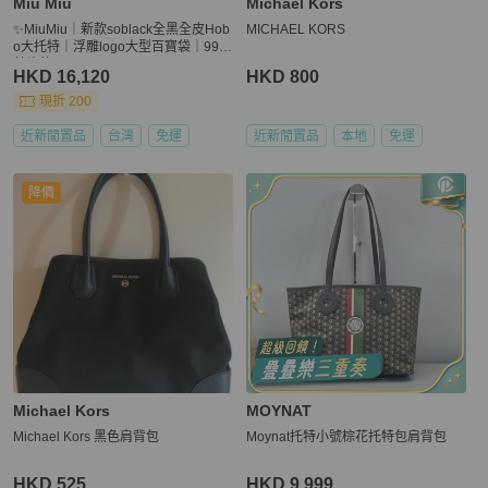
Miu Miu
Michael Kors
✨MiuMiu｜新款soblack全黑全皮Hob
MICHAEL KORS
o大托特｜浮雕logo大型百寶袋｜99新
芯片款
HKD 16,120
HKD 800
現折 200
近新閒置品
台灣
免運
近新閒置品
本地
免運
降價
Michael Kors
MOYNAT
Michael Kors 黑色肩背包
Moynat托特小號棕花托特包肩背包
HKD 525
HKD 9,999