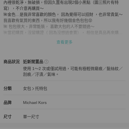
內裡很乾淨，無破損，但因久置有出現2個小黑點（圖三照片有特
寫），不介意再購買～

🌺金色…是我非常喜歡的顏色， 因為覺得可以招財 ，也非常貴氣～
我喜歡有氣質的東西，所以我有好幾個金色包包😝

🌺 包包很大，非常能裝， 喜歡大包的人不要錯過～

🌺當初購買，沒留購證（ 因為沒想過會賣）， 相信是真品再來購
買！

查看更多
🌹🌹 商品售出不退不換， 請考慮清楚再下標，謝謝～
Michael Kors
女包
商品狀態與細節
商品狀況
近新閒置品
使用 1～2 次或僅試用過，可能有極輕微磨痕／髮絲紋／
刮痕／汙漬／氣味。
近新閒置品
Michael Kors
女包
分類資訊
分類
女包
托特包
女包
/
托特包
推薦
Michael Kors
Michael Kors
精品
推薦清單
女包
品牌介紹
品牌
Michael Kors
尺寸
單一尺寸