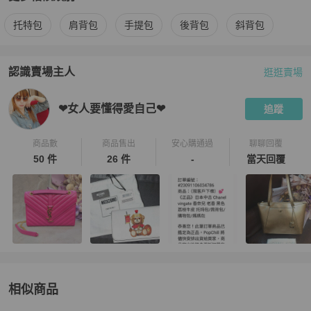
更多
Michael Kors
女包
相似商品推薦
托特包
肩背包
手提包
後背包
斜背包
認識賣場主人
逛逛賣場
PopChill 拍拍圈嚴選賣家
❤女人要懂得愛自己❤
介紹
❤女人要懂得愛自己❤
追蹤
商品數
商品售出
安心購通過
聊聊回覆
50 件
26 件
-
當天回覆
相似商品