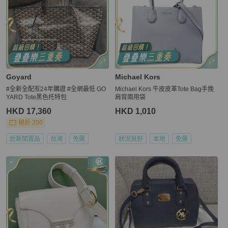
Goyard
Michael Kors
#全新全配🈶24年購證 #全網最低 GO
Michael Kors 牛皮皮革Tote Bag手挽
YARD Tote黑色托特包
肩背兩用袋
HKD 17,360
HKD 1,010
現折 200
近新閒置品
台灣
免運
狀況良好
本地
免運