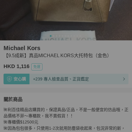
Michael Kors
【9.5成新】真品MICHAEL KORS大托特包（金色）
HKD 1,116
免運
安心購
+239 專人檢查品質、正貨鑑定
關於商品
關於
🌺利百佳精品店購買的，保證真品/正品，不是一般便宜的仿品哦，正
【9.5成新】真品MICHAEL KORS大托特包（金色）
商品
品價格不菲～專櫃款，我不賣假貨！！

🌺專櫃價$12500元

🌺因為包包很多，只使用1-2次就用防塵袋收起來，包況非常的新，