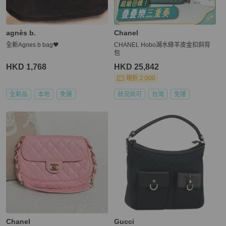
agnès b.
Chanel
全新Agnes b bag🖤
CHANEL Hobo湖水綠羊皮金扣斜背
包
HKD 1,768
HKD 25,842
現折 2,000
全新品
本地
免運
狀況尚可
台灣
免運
Chanel
Gucci