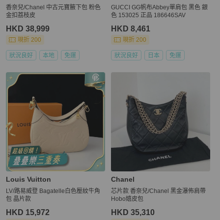
香奈兒/Chanel 中古元寶腋下包 粉色
GUCCI GG帆布Abbey單肩包 黑色 銀
金扣荔枝皮
色 153025 正品 186646SAV
HKD 38,999
HKD 8,461
現折 200
現折 200
狀況良好
本地
免運
狀況良好
日本
免運
Louis Vuitton
Chanel
LV/路易威登 Bagatelle白色壓紋牛角
芯片款 香奈兒/Chanel 黑金瀑佈肩帶
包 晶片款
Hobo嬉皮包
HKD 15,972
HKD 35,310