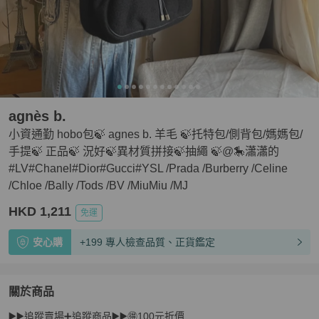
agnès b.
小資通勤 hobo包🍃 agnes b. 羊毛 🍃托特包/側背包/媽媽包/
手提🍃 正品🍃 況好🍃異材質拼接🍃抽繩 🍃@🎠瀟瀟的
#LV#Chanel#Dior#Gucci#YSL /Prada /Burberry /Celine
/Chloe /Bally /Tods /BV /MiuMiu /MJ
HKD 1,211
免運
安心購
+199 專人檢查品質、正貨鑑定
關於商品
關於
▶️▶️追蹤賣場➕追蹤商品▶️▶️🉐️100元折價

小資通勤 hobo包🍃 agnes b. 羊毛 🍃托特包/側背包/媽媽包/手提🍃 