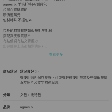
agnes b. 羊毛托特包/側背包

台灣百貨購買的

原價過萬元

包材特殊 不撞包💫

包身的材質有點類似短毛羊毛粘

搭配真皮很質感➰

有點低調有點文青風🌿

出遊或是上班都相當適用♥️

查看更多
包況：

🈶️包微有使用感

🈶️邊角及底部皮革邊條有微微磨不顯🈚️破損

agnès b.
女包
商品狀態與細節
商品狀況
狀況良好
🈶️皮質有使用自然褶皺  無顯眼破損

有使用過但保存良好，可能有輕微使用痕跡及些微瑕疵情
五金配件是霧銀很有質感但不可避免🈶️氧化變色 🈶️髮絲紋

況於照片及文字描述呈現
內袋乾淨

狀況良好
裸件，會用乾淨防塵袋裝好。 

詳細照片呈現

agnès b.
女包
分類資訊
分類
女包
托特包
好物分享流動🎀🎀

女包
/
托特包
推薦
agnès b.
agnès b.
精品
推薦清單
女包
品牌介紹
品牌
agnès b.
I phone 窗邊 自然光拍攝 無調整
