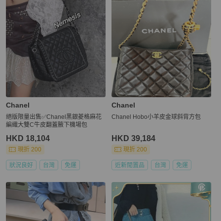
Chanel
Chanel
絕版限量出售✅Chanel黑銀菱格麻花
Chanel Hobo小羊皮金球斜背方包
編織大雙C牛皮翻蓋腋下機場包
HKD 18,104
HKD 39,184
現折 200
現折 200
狀況良好
台灣
免運
近新閒置品
台灣
免運