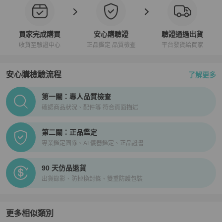
買家完成購買
安心購驗證
驗證通過出貨
收貨至驗證中心
正品鑑定 品質檢查
平台發貨給買家
安心購檢驗流程
了解更多
PopChill拍拍圈正品驗證、安心購檢驗流程介紹
第一關：專人品質檢查
確認商品狀況、配件等 符合頁面描述
第二關：正品鑑定
專業鑑定團隊、AI 儀器鑑定、正品證書
90 天仿品退貨
出貨錄影、防掉換封條、雙重防護包裝
更多相似類別