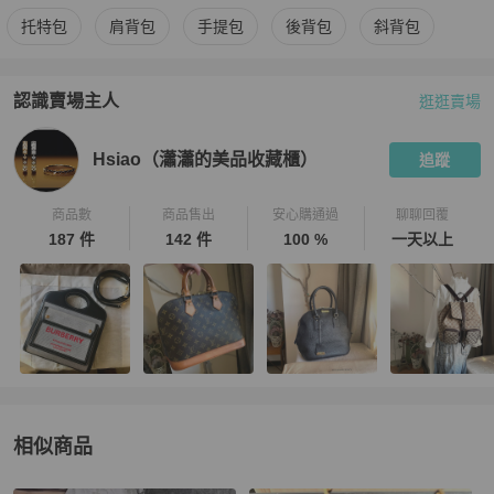
更多
agnès b.
女包
相似商品推薦
托特包
肩背包
手提包
後背包
斜背包
認識賣場主人
逛逛賣場
PopChill 拍拍圈嚴選賣家
Hsiao（瀟瀟的美品收藏櫃）
介紹
Hsiao（瀟瀟的美品收藏櫃）
追蹤
商品數
商品售出
安心購通過
聊聊回覆
187 件
142 件
100 %
一天以上
相似商品
更多相似
agnès b.
女包
推薦精品