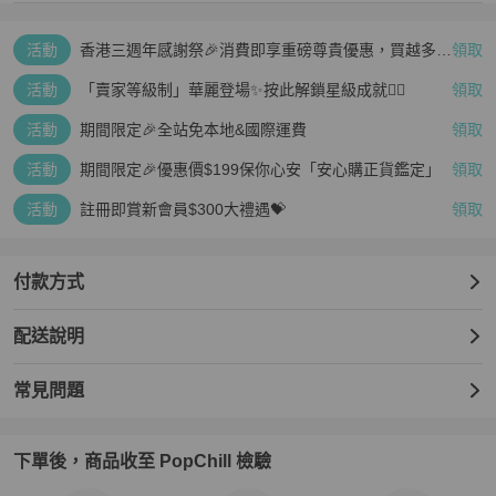
照片中有些亮亮白白的地方是光線反射

活動
香港三週年感謝祭🎉消費即享重磅尊貴優惠，買越多、
領取
▶️▶️追蹤賣場➕追蹤商品▶️▶️🉐️100元折價

疊越多、賺越多🤑
注：一件商品折價一次
活動
「賣家等級制」華麗登場✨按此解鎖星級成就👆🏻
領取
活動
期間限定🎉全站免本地&國際運費
領取
活動
期間限定🎉優惠價$199保你心安「安心購正貨鑑定」
領取
活動
註冊即賞新會員$300大禮遇💝
領取
付款方式
配送說明
常見問題
下單後，商品收至 PopChill 檢驗