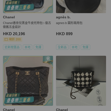
Chanel
agnès b.
Chanel香奈兒黑金牛皮托特包✨復古
agnes b 圓形兩用包
做舊五金設計
HKD 20,196
HKD 899
現折 200
近新閒置品
本地
免運
全新品
本地
免運
Chanel
Chanel