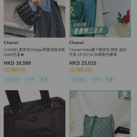
Chanel
Chanel
CHANEL香奈兒Vintage黑銀流蘇冰格
Chanel Hobo腋下嬉皮包 綠色 金扣
HoBo包💈🪩
牛皮 19*22*14 98新配件塵袋
HKD 16,589
HKD 23,015
現折 200
現折 200
狀況良好
台灣
免運
狀況良好
台灣
免運