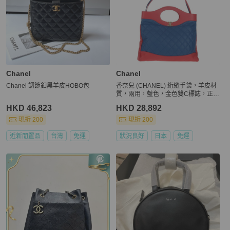
Chanel
Chanel
Chanel 調節釦黑羊皮HOBO包
香奈兒 (CHANEL) 絎縫手袋，羊皮材
質，兩用，藍色，金色雙C標誌，正品
BA7491SAM
HKD 46,823
HKD 28,892
現折 200
現折 200
近新閒置品
台灣
免運
狀況良好
日本
免運