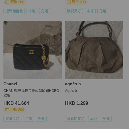
現折 200
現折 200
近新閒置品
本地
免運
狀況良好
本地
免運
Chanel
agnès b.
CHANEL黑荔枝金愛心調節釦HOBO
Agnis b
鏈包
HKD 41,664
HKD 1,299
現折 200
狀況良好
台灣
免運
近新閒置品
本地
免運