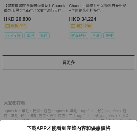
【震撼撿漏👍🏻全網最低價💫】Chanel/
Chanel 工藝坊系列金鍊黑白菱格絲
香奈儿 黑金Tote包 2026年流行大包 2
+羊皮繡花小托特包
5Bag平替
HKD 20,800
HKD 34,224
現折 200
現折 200
狀況良好
本地
免運
狀況良好
台灣
免運
看更多
大家都在看
agnès b.
、
羊毛
、
托特
、
包包
、
agnès b. 羊毛
、
agnès b. 托特
、
agnès b. 包
包
、
羊毛 托特
、
羊毛 包包
、
托特 包包
、
二手 agnès b.
、
便宜 agnès b.
、
小資
agnès b.
、
熱門 agnès b.
、
中古 agnès b.
、
推薦 agnès b.
、
二手 托特
、
便宜 托
特
、
小資 托特
、
熱門 托特
、
中古 托特
、
推薦 托特
、
二手 包包
、
便宜 包包
、
小
下載APP才能看到完整內容和優惠價格
資 包包
、
熱門 包包
、
中古 包包
、
推薦 包包