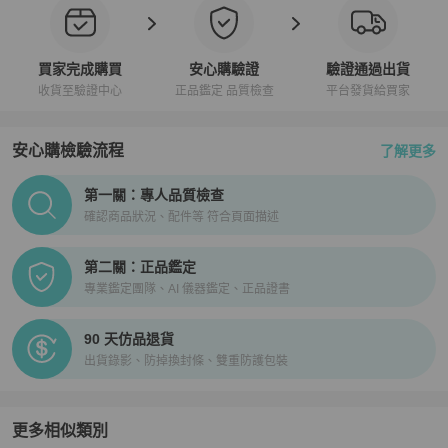
買家完成購買
安心購驗證
驗證通過出貨
收貨至驗證中心
正品鑑定 品質檢查
平台發貨給買家
安心購檢驗流程
了解更多
PopChill拍拍圈正品驗證、安心購檢驗流程介紹
第一關：專人品質檢查
確認商品狀況、配件等 符合頁面描述
第二關：正品鑑定
專業鑑定團隊、AI 儀器鑑定、正品證書
90 天仿品退貨
出貨錄影、防掉換封條、雙重防護包裝
更多相似類別