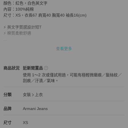
顏色：紅色，白色英文字

內容：100%純棉

尺寸：XS，衣長67 肩寬40 胸寬40 袖長16(cm)

⚡ 英文字質感設計短T

⚡ 棉質柔軟舒適

查看更多
• 二手衣物不是全新

• 本賣場商品皆為正版商品

• 平量誤差值約1-2公分
Armani Jeans
女裝
商品狀態與細節
商品狀況
近新閒置品
使用 1～2 次或僅試用過，可能有極輕微磨痕／髮絲紋／
刮痕／汙漬／氣味。
近新閒置品
Armani Jeans
女裝
分類資訊
分類
女裝
上衣
女裝
/
上衣
推薦
Armani Jeans
Armani Jeans
精品
推薦清單
女裝
品牌介紹
品牌
Armani Jeans
尺寸
XS