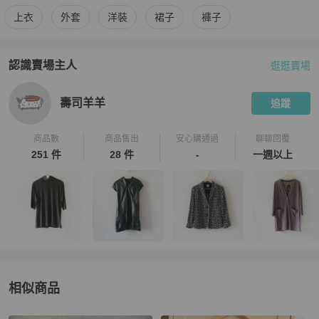
更多
Armani Jeans
女裝
相似商品推薦
上衣
外套
洋裝
裙子
褲子
認識賣場主人
逛逛賣場
PopChill 拍拍圈嚴選賣家
壽司羊羊
介紹
壽司羊羊
追蹤
商品數
商品售出
安心購通過
聊聊回覆
251 件
28 件
-
一週以上
相似商品
更多相似
Armani Jeans
女裝
推薦精品