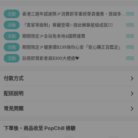
活動
香港三週年感謝祭🎉消費即享重磅尊貴優惠，買越多、
領取
疊越多、賺越多🤑
活動
「賣家等級制」華麗登場✨按此解鎖星級成就👆🏻
領取
活動
期間限定🎉全站免本地&國際運費
領取
活動
期間限定🎉優惠價$199保你心安「安心購正貨鑑定」
領取
活動
註冊即賞新會員$300大禮遇💝
領取
付款方式
配送說明
常見問題
下單後，商品收至 PopChill 檢驗