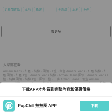
近新閒置品
本地
免運
全新品
本地
免運
看更多
大家都在看
Armani Jeans
、
紅色
、
純棉
、
圓領
、
T恤
、
紅色 Armani Jeans
、
紅色 純棉
、
紅
色 圓領
、
紅色 T恤
、
Armani Jeans 純棉
、
Armani Jeans 圓領
、
Armani Jeans T
恤
、
純棉 圓領
、
純棉 T恤
、
圓領 T恤
、
二手 Armani Jeans
、
便宜 Armani
Jeans
、
小資 Armani Jeans
、
熱門 Armani Jeans
、
中古 Armani Jeans
、
推薦
Armani Jeans
、
二手 圓領
、
便宜 圓領
、
小資 圓領
、
熱門 圓領
、
中古 圓領
、
推
下載APP才能看到完整內容和優惠價格
薦 圓領
、
二手 T恤
、
便宜 T恤
、
小資 T恤
、
熱門 T恤
、
中古 T恤
、
推薦 T恤
PopChill 拍拍圈 APP
下載