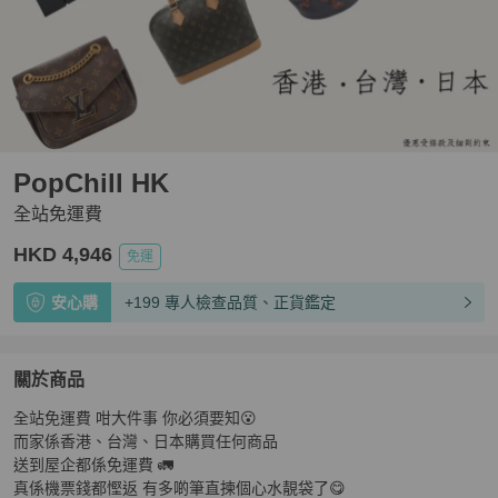
PopChill HK
全站免運費
HKD 4,946
免運
安心購
+199 專人檢查品質、正貨鑑定
關於商品
關於
全站免運費 咁大件事 你必須要知😮

全站免運費
商品詳情與購買須知
而家係香港、台灣、日本購買任何商品

送到屋企都係免運費 🚛

真係機票錢都慳返 有多啲筆直揀個心水靚袋了😋