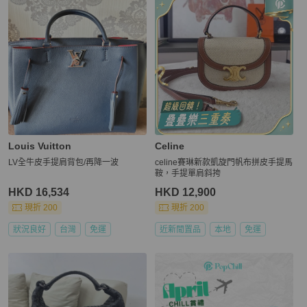
Louis Vuitton
Celine
LV全牛皮手提肩背包/再降一波
celine賽琳新款凱旋門帆布拼皮手提馬
鞍，手提單肩斜挎
HKD 16,534
HKD 12,900
現折 200
現折 200
狀況良好
台灣
免運
近新閒置品
本地
免運