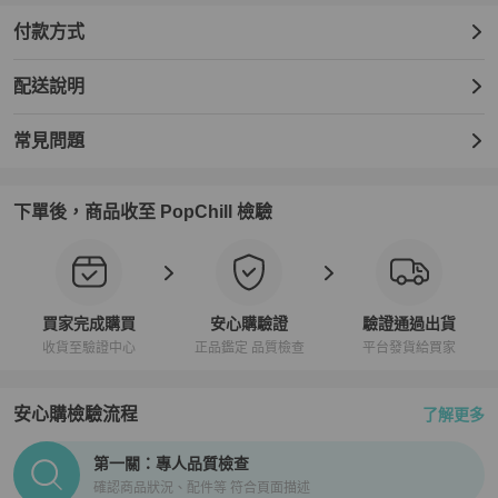
付款方式
配送說明
常見問題
下單後，商品收至 PopChill 檢驗
買家完成購買
安心購驗證
驗證通過出貨
收貨至驗證中心
正品鑑定 品質檢查
平台發貨給買家
安心購檢驗流程
了解更多
PopChill拍拍圈正品驗證、安心購檢驗流程介紹
第一關：專人品質檢查
確認商品狀況、配件等 符合頁面描述