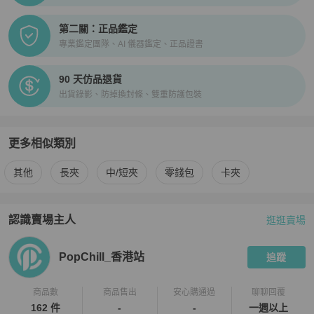
第二關：正品鑑定
專業鑑定團隊、AI 儀器鑑定、正品證書
90 天仿品退貨
出貨錄影、防掉換封條、雙重防護包裝
更多相似類別
更多
女士錢包 / 小皮件
相似商品推薦
其他
長夾
中/短夾
零錢包
卡夾
認識賣場主人
逛逛賣場
PopChill 拍拍圈嚴選賣家
PopChill_香港站
介紹
PopChill_香港站
追蹤
商品數
商品售出
安心購通過
聊聊回覆
162 件
-
-
一週以上