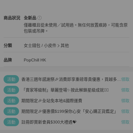
女士錢包 / 小皮件
商品狀態與細節
商品狀況
全新品
僅離櫃且從未使用／試用過。無任何放置痕跡，可能含原
包裝或吊牌。
全新品
女士錢包 / 小皮件
分類資訊
分類
女士錢包 / 小皮件
其他
女士錢包 / 小皮件
/
其他
推薦
精品
女士錢包 / 小皮件
品牌介紹
品牌
PopChill HK
活動
香港三週年感謝祭🎉消費即享重磅尊貴優惠，買越多、
領取
疊越多、賺越多🤑
活動
「賣家等級制」華麗登場✨按此解鎖星級成就👆🏻
領取
活動
期間限定🎉全站免本地&國際運費
領取
活動
期間限定🎉優惠價$199保你心安「安心購正貨鑑定」
領取
活動
註冊即賞新會員$300大禮遇💝
領取