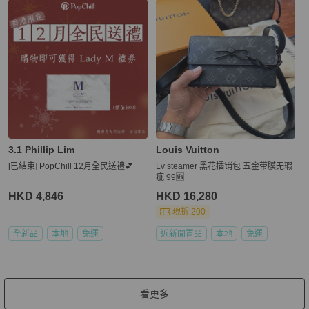
3.1 Phillip Lim
Louis Vuitton
[已結束] PopChill 12月全民送禮💕
Lv steamer 黑花插销包 五金带膜无瑕
疵 99🆕
HKD 4,846
HKD 16,280
現折 200
全新品
本地
免運
近新閒置品
本地
免運
看更多