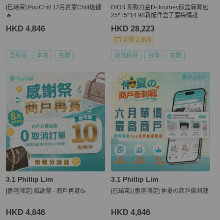
[已結束] PopChill 12月賣家Chill送禮
DIOR 新款白金D-Journey飯盒肩背包
🔥
25*15*14 98新配件盒子塵袋購證
HKD 4,846
HKD 28,223
現折 2,000
全新品
本地
免運
狀況良好
台灣
免運
3.1 Phillip Lim
3.1 Phillip Lim
[香港限定] 感謝祭 - 商戶再賞🥳
[已結束] [香港限定] 仲夏の商戶衝刺戰
HKD 4,846
HKD 4,846