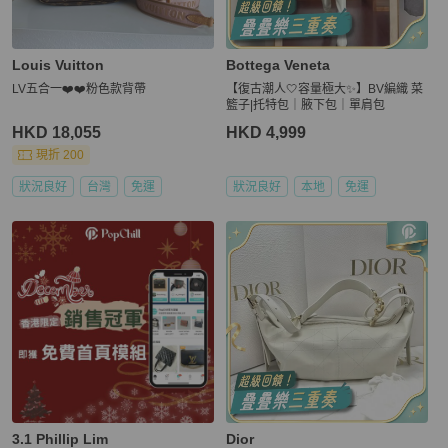
Louis Vuitton
Bottega Veneta
LV五合一❤️❤️粉色款背帶
【復古潮人🤍容量極大✨】BV編織 菜
籃子|托特包｜腋下包｜單肩包
HKD 18,055
HKD 4,999
現折 200
狀況良好
台灣
免運
狀況良好
本地
免運
3.1 Phillip Lim
Dior