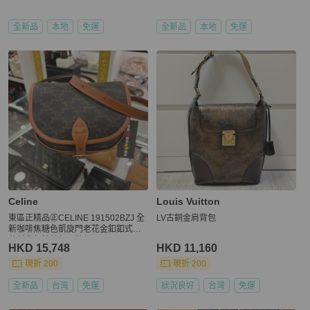
全新品
本地
免運
全新品
本地
免運
Celine
Louis Vuitton
東區正精品㊣CELINE 191502BZJ 全
LV古銅金肩背包
新咖啡焦糖色凱旋門老花金釦釦式翻
蓋斜背包鈴鼓包馬鞍包 RZ4226
HKD 15,748
HKD 11,160
現折 200
現折 200
全新品
台灣
免運
狀況良好
台灣
免運