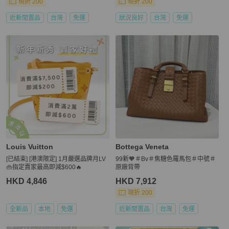
現折 200
現折 200
近新閒置品
台灣
免運
狀況良好
台灣
免運
Louis Vuitton
Bottega Veneta
[已結束] [港澳限定] 1月嚴選品牌月LV
99新🧡＃Bv＃焦糖色羅馬包＃中號＃
👜指定賣家最高即減$600🔥
原廠背帶
HKD 4,846
HKD 7,912
現折 200
全新品
本地
免運
近新閒置品
台灣
免運