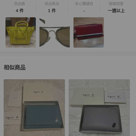
商品數
商品售出
安心購通過
聊聊回覆
4 件
1 件
-
一週以上
相似商品
更多相似
agnès b.
女士錢包 / 小皮件
推薦精品