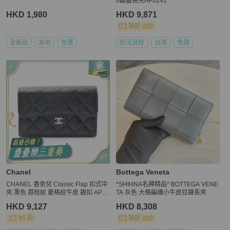
o翻蓋長夾AP0241
HKD 1,980
HKD 9,871
現折 200
全新品
本地
免運
狀況良好
台灣
免運
Chanel
Bottega Veneta
CHANEL 香奈兒 Classic Flap 扣式中
*SHIHNA名牌精品* BOTTEGA VENE
夾 黑色 荔枝紋 菱格紋牛皮 銀扣 AP02
TA 灰色 大格編織小牛皮拉鍊長夾
32 AP0232
HKD 9,127
HKD 8,308
95 折
現折 200