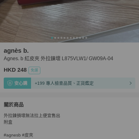
agnès b.
Agnes. b 紅皮夾 外拉鍊壞 L875VLW1/ GW09A-04
HKD 248
免運
安心購
+199 專人檢查品質、正貨鑑定
關於商品
關於
外拉鍊損壞無法拉上便宜售出

Agnes. b 紅皮夾 外拉鍊壞 L875VLW1/ GW09A-04
商品詳
附盒

#agnesb #皮夾