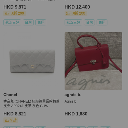
荔枝銀雙C釦式長夾
HKD 9,871
HKD 12,400
現折 200
現折 200
狀況良好
台灣
免運
狀況良好
台灣
免運
Chanel
agnès b.
香奈兒 (CHANEL) 絎縫經典長款翻蓋
Agnis b
皮夾 AP0241 皮革 灰色 GHW
HKD 8,821
HKD 1,680
9 折