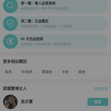
PopChill拍拍圈正品驗證、安心購檢驗流程介紹
第一關：專人品質檢查
確認商品狀況、配件等 符合頁面描述
第二關：正品鑑定
專業鑑定團隊、AI 儀器鑑定、正品證書
90 天仿品退貨
出貨錄影、防掉換封條、雙重防護包裝
更多相似類別
更多
agnès b.
女士錢包 / 小皮件
相似商品推薦
長夾
中/短夾
零錢包
卡夾
其他
認識賣場主人
逛逛賣場
PopChill 拍拍圈嚴選賣家
吳沂寶
介紹
吳沂寶
追蹤