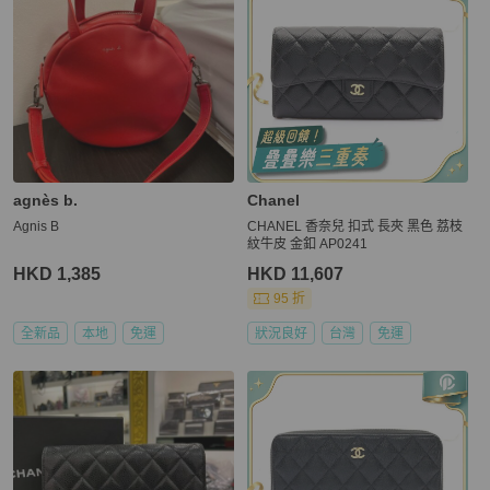
agnès b.
Chanel
Agnis B
CHANEL 香奈兒 扣式 長夾 黑色 荔枝
紋牛皮 金釦 AP0241
HKD 1,385
HKD 11,607
95 折
全新品
本地
免運
狀況良好
台灣
免運