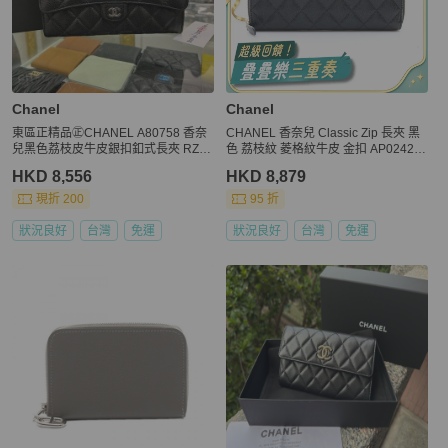
Chanel
Chanel
東區正精品㊣CHANEL A80758 香奈
CHANEL 香奈兒 Classic Zip 長夾 黑
兒黑色荔枝皮牛皮銀扣釦式長夾 RZ61
色 荔枝紋 菱格紋牛皮 金扣 AP0242 A
76
P0242
HKD 8,556
HKD 8,879
現折 200
95 折
狀況良好
台灣
免運
狀況良好
台灣
免運