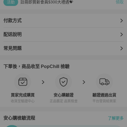
活動
註冊即賞新會員$300大禮遇💝
領取
付款方式
配送說明
常見問題
下單後，商品收至 PopChill 檢驗
買家完成購買
安心購驗證
驗證通過出貨
收貨至驗證中心
正品鑑定 品質檢查
平台發貨給買家
安心購檢驗流程
了解更多