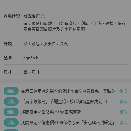
agnès b.
女士錢包 / 小皮件
商品狀態與細節
商品狀況
狀況尚可
有明顯使用痕跡，可能有磨痕、刮痕、汙漬、破損、保存
不良等情況於照片及文字描述呈現
狀況尚可
agnès b.
女士錢包 / 小皮件
分類資訊
分類
女士錢包 / 小皮件
長夾
女士錢包 / 小皮件
/
長夾
推薦
agnès b.
agnès b.
精品
推薦清單
女士錢包 / 小皮件
品牌介紹
品牌
agnès b.
尺寸
單一尺寸
活動
香港三週年感謝祭🎉消費即享重磅尊貴優惠，買越多、
領取
疊越多、賺越多🤑
活動
「賣家等級制」華麗登場✨按此解鎖星級成就👆🏻
領取
活動
期間限定🎉全站免本地&國際運費
領取
活動
期間限定🎉優惠價$199保你心安「安心購正貨鑑定」
領取