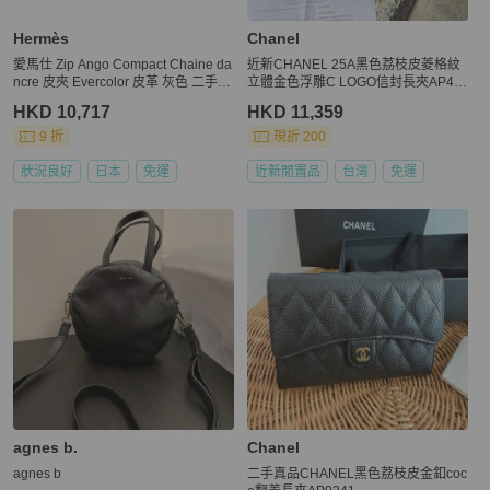
Hermès
Chanel
愛馬仕 Zip Ango Compact Chaine da
近新CHANEL 25A黑色荔枝皮菱格紋
ncre 皮夾 Evercolor 皮革 灰色 二手 K
立體金色浮雕C LOGO信封長夾AP47
SHW
12
HKD 10,717
HKD 11,359
9 折
現折 200
狀況良好
日本
免運
近新閒置品
台灣
免運
agnes b.
Chanel
agnes b
二手真品CHANEL黑色荔枝皮金釦coc