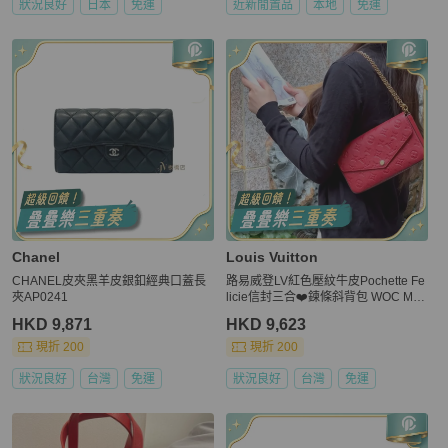
狀況良好
日本
免運
近新閒置品
本地
免運
Chanel
Louis Vuitton
CHANEL皮夾黑羊皮銀釦經典口蓋長
路易威登LV紅色壓紋牛皮Pochette Fe
夾AP0241
licie信封三合❤️鍊條斜背包 WOC M82
609
HKD 9,871
HKD 9,623
現折 200
現折 200
狀況良好
台灣
免運
狀況良好
台灣
免運