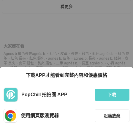
看更多
大家都在看
Agnes b.撞色長夾
agnès b.
、
紅色
、
皮革
、
長夾
、
錢包
、
紅色 agnès b.
、
紅色 皮
革
、
紅色 長夾
、
紅色 錢包
、
agnès b. 皮革
、
agnès b. 長夾
、
agnès b. 錢包
、
皮
革 長夾
、
皮革 錢包
、
長夾 錢包
、
二手 agnès b.
、
便宜 agnès b.
、
小資 agnès
b.
、
熱門 agnès b.
、
中古 agnès b.
、
推薦 agnès b.
、
二手 長夾
、
便宜 長夾
、
小
資 長夾
、
熱門 長夾
、
中古 長夾
、
推薦 長夾
、
二手 錢包
、
便宜 錢包
、
小資 錢
下載APP才能看到完整內容和優惠價格
包
、
熱門 錢包
、
中古 錢包
、
推薦 錢包
PopChill 拍拍圈 APP
下載
上架
使用網頁版瀏覽器
忍痛放棄