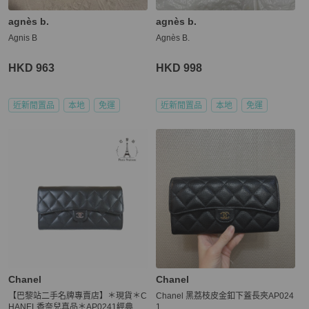
agnès b.
agnès b.
Agnis B
Agnès B.
HKD 963
HKD 998
近新閒置品
本地
免運
近新閒置品
本地
免運
Chanel
Chanel
【巴黎站二手名牌專賣店】＊現貨＊C
Chanel 黑荔枝皮金釦下蓋長夾AP024
HANEL香奈兒真品＊AP0241經典黑
1