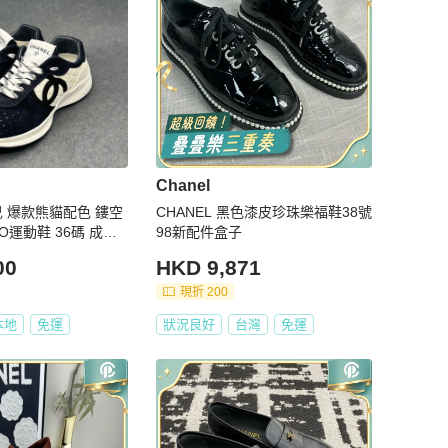
Chanel
奈兒 爆款熊貓配色 鏤空
CHANEL 黑色漆皮珍珠樂福鞋38號
 36碼 成色
98新配件盒子
00
HKD 9,871
現折 200
本地
免運
狀況良好
台灣
免運