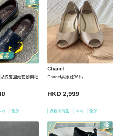
Chanel
香奈兒漆皮圓頭套腳樂福
Chanel高跟鞋36码
80
HKD 2,999
本地
免運
近新閒置品
本地
免運