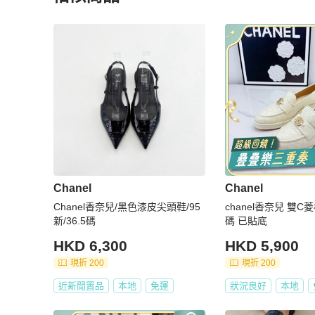
更多相似
Chanel
女鞋
推薦精品
Chanel
Chanel
Chanel香奈兒/黑色漆皮尖頭鞋/95
chanel香奈兒 雙C
新/36.5碼
碼 已貼底
HKD 6,300
HKD 5,900
現折 200
現折 200
近新閒置品
本地
免運
狀況良好
本地