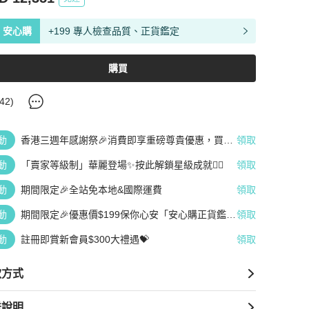
安心購
+199 專人檢查品質、正貨鑑定
購買
42
)
動
香港三週年感謝祭🎉消費即享重磅尊貴優惠，買越
領取
多、疊越多、賺越多🤑
動
「賣家等級制」華麗登場✨按此解鎖星級成就👆🏻
領取
動
期間限定🎉全站免本地&國際運費
領取
動
期間限定🎉優惠價$199保你心安「安心購正貨鑑
領取
定」
動
註冊即賞新會員$300大禮遇💝
領取
款方式
送說明