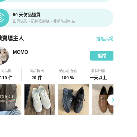
90 天仿品退貨
出貨錄影、防掉換封條、雙重防護包裝
識賣場主人
逛逛賣場
pChill 拍拍圈嚴選賣家
MOMO
介紹
MOMO
追蹤
商品數
商品售出
安心購通過
聊聊回覆
110 件
20 件
100 %
一天以上