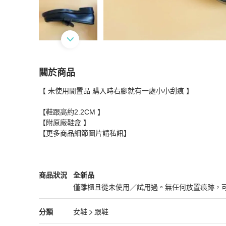
關於商品
關於
【 未使用閒置品 購入時右腳就有一處小小刮痕 】

CHANEL 黑色金釦牛皮樂福鞋【未使用】#35
商
【鞋跟高約2.2CM 】

【附原廠鞋盒 】

【更多商品細節圖片請私訊】
Chanel
女鞋
商品狀態與細節
商品狀況
全新品
僅離櫃且從未使用／試用過。無任何放置痕跡，
全新品
Chanel
女鞋
分類資訊
分類
女鞋
跟鞋
女鞋
/
跟鞋
推薦