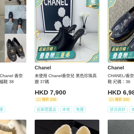
Chanel
Chanel
Chanel 香奈
未使用 Chanel香奈兒 黑色珍珠高
CHANEL/
鞋 38
跟 37碼
鞋 尺碼：36
HKD 7,900
HKD 6,9
現折 200
現折 200
運
近新閒置品
本地
免運
狀況良好