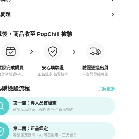
見問題
後，商品收至 PopChill 檢驗
買家完成購買
安心購驗證
驗證通過出貨
收貨至驗證中心
正品鑑定 品質檢查
平台發貨給買家
心購檢驗流程
了解更多
pChill拍拍圈正品驗證、安心購檢驗流程介紹
第一關：專人品質檢查
確認商品狀況、配件等 符合頁面描述
第二關：正品鑑定
專業鑑定團隊、AI 儀器鑑定、正品證書