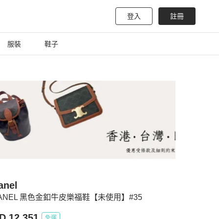
登入
註冊
服裝
鞋子
anel
ANEL 黑色金釦牛皮樂福鞋【未使用】#35
D 12,351
免運