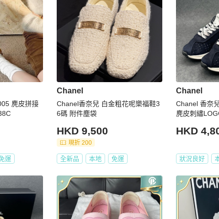
Chanel
Chanel
7005 麂皮拼接
Chanel香奈兒 白金粗花呢樂福鞋3
Chanel 香
8C
6碼 附件塵袋
麂皮刺繡LOGO運動鞋
超好
HKD 9,500
HKD 4,8
現折 200
免運
全新品
本地
免運
狀況良好