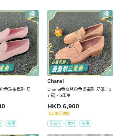
Chanel
奈兒粉色珠串單鞋 尺
Chanel香奈兒粉色樂福鞋 尺碼：3
7 碼，S印🧡
00
HKD 6,900
現折 200
地
免運
全新品
本地
免運