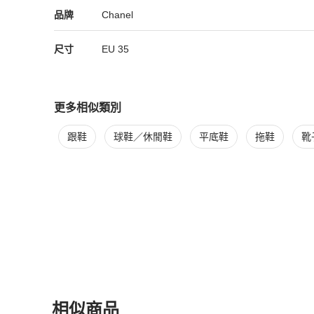
Chanel
Chanel
精品
推薦清單
女鞋
品牌介紹
品牌
Chanel
尺寸
EU
35
更多相似類別
更多
Chanel
女鞋
相似商品推薦
跟鞋
球鞋／休閒鞋
平底鞋
拖鞋
靴
相似商品