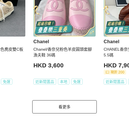
Chanel
Chanel
其色麂皮雙C板
Chanel/香奈兒粉色羊皮圓頭套腳
CHANEL香奈
漁夫鞋 36碼
5.5碼
HKD 3,600
HKD 7,9
現折 200
免運
近新閒置品
本地
免運
近新閒置品
看更多