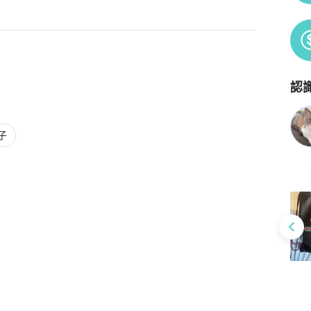
認
Po
子