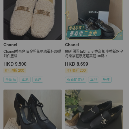
Chanel
Chanel
Chanel香奈兒 白金粗花呢樂福鞋36碼
99新閑置品Chanel香奈兒 小香新款字
附件塵袋
母樂福鞋厚底增高鞋 38碼。
HKD 9,500
HKD 8,699
現折 200
現折 200
全新品
本地
免運
近新閒置品
本地
免運