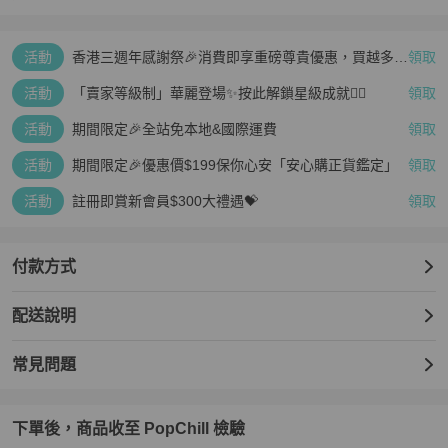
活動
香港三週年感謝祭🎉消費即享重磅尊貴優惠，買越多、
領取
疊越多、賺越多🤑
活動
「賣家等級制」華麗登場✨按此解鎖星級成就👆🏻
領取
活動
期間限定🎉全站免本地&國際運費
領取
活動
期間限定🎉優惠價$199保你心安「安心購正貨鑑定」
領取
活動
註冊即賞新會員$300大禮遇💝
領取
付款方式
配送說明
常見問題
下單後，商品收至 PopChill 檢驗