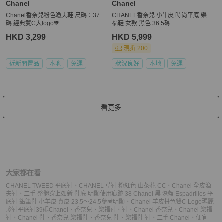
Chanel
Chanel
Chanel香奈兒粉色漁夫鞋 尺碼：37
CHANEL香奈兒 小牛皮 時尚平底 樂
碼 經典雙C大logo🧡
福鞋 女款 黑色 36.5碼
HKD 3,299
HKD 5,999
現折 200
近新閒置品
本地
免運
狀況良好
本地
免運
看更多
大家都在看
CHANEL TWEED 平底鞋
、
CHANEL 草鞋 粉紅色 山茶花 CC
、
Chanel 全皮漁
夫鞋
、
二手 整體穿上如新 鞋底 明顯使用痕跡 38 Chanel 黑 深藍 Espadrilles 平
底鞋 鉛筆鞋 小羊皮 真皮 23.5～24.5參考明顯
、
Chanel 羊皮拼色雙C Logo瑪麗
珍鞋平底鞋39碼
Chanel
、
香奈兒
、
樂福鞋
、
鞋
、
Chanel 香奈兒
、
Chanel 樂福
鞋
、
Chanel 鞋
、
香奈兒 樂福鞋
、
香奈兒 鞋
、
樂福鞋 鞋
、
二手 Chanel
、
便宜