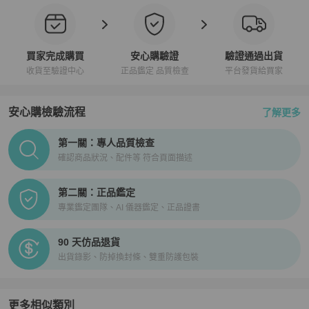
買家完成購買
安心購驗證
驗證通過出貨
收貨至驗證中心
正品鑑定 品質檢查
平台發貨給買家
安心購檢驗流程
了解更多
PopChill拍拍圈正品驗證、安心購檢驗流程介紹
第一關：專人品質檢查
確認商品狀況、配件等 符合頁面描述
第二關：正品鑑定
專業鑑定團隊、AI 儀器鑑定、正品證書
90 天仿品退貨
出貨錄影、防掉換封條、雙重防護包裝
更多相似類別