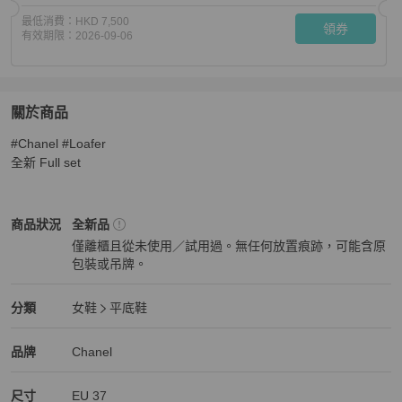
最低消費：
HKD 7,500
領券
有效期限：
2026-09-06
關於商品
關於
#Chanel #Loafer

Chanel 樂福鞋 37size
商品詳情與購買須知
全新 Full set
Chanel
女鞋
商品狀態與細節
商品狀況
全新品
僅離櫃且從未使用／試用過。無任何放置痕跡，可能含原
包裝或吊牌。
全新品
Chanel
女鞋
分類資訊
分類
女鞋
平底鞋
女鞋
/
平底鞋
推薦
Chanel
Chanel
精品
推薦清單
女鞋
品牌介紹
品牌
Chanel
尺寸
EU
37