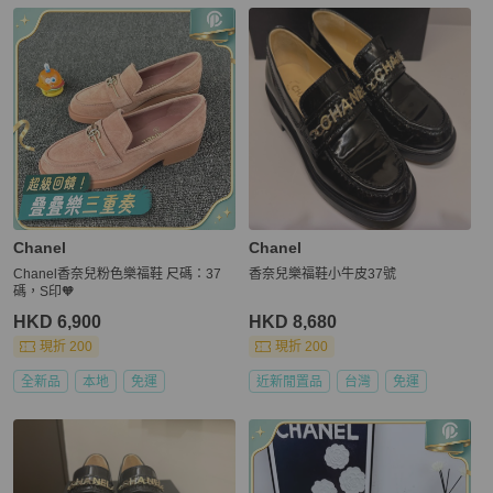
更多相似
Chanel
女鞋
推薦精品
Chanel
Chanel
Chanel香奈兒粉色樂福鞋 尺碼：37
香奈兒樂福鞋小牛皮37號
碼，S印🧡
HKD 6,900
HKD 8,680
現折 200
現折 200
全新品
本地
免運
近新閒置品
台灣
免運