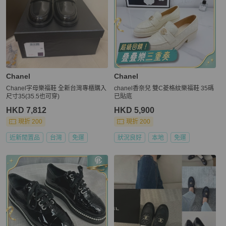
Chanel
Chanel
Chanel字母樂福鞋 全新台灣專櫃購入
chanel香奈兒 雙C菱格紋樂福鞋 35碼
尺寸35(35.5也可穿)
已貼底
HKD 7,812
HKD 5,900
現折 200
現折 200
近新閒置品
台灣
免運
狀況良好
本地
免運