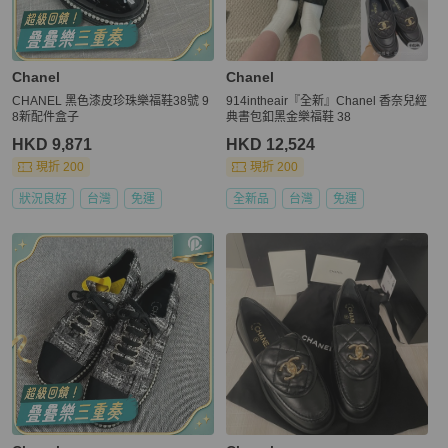
Chanel
Chanel
CHANEL 黑色漆皮珍珠樂福鞋38號 9
914intheair『全新』Chanel 香奈兒經
8新配件盒子
典書包釦黑金樂福鞋 38
HKD 9,871
HKD 12,524
現折 200
現折 200
狀況良好
台灣
免運
全新品
台灣
免運