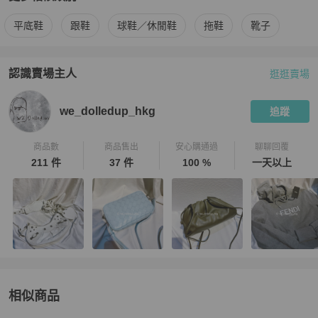
更多
Chanel
女鞋
相似商品推薦
平底鞋
跟鞋
球鞋／休閒鞋
拖鞋
靴子
認識賣場主人
逛逛賣場
PopChill 拍拍圈嚴選賣家
we_dolledup_hkg
介紹
we_dolledup_hkg
追蹤
商品數
商品售出
安心購通過
聊聊回覆
211 件
37 件
100 %
一天以上
相似商品