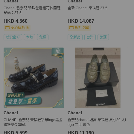
Chanel
Chanel
Chanel/香奈兒 珍珠包邊粗花休閒鞋
全新 Chanel 樂福鞋 37.5
尺碼：37.5
HKD 4,560
HKD 14,087
安心購折抵
現折 200
狀況良好
本地
免運
全新品
台灣
免運
Chanel
Chanel
CHANEL香奈兒 樂福鞋字母logo黑金
香奈兒chanel增高 樂福鞋 尺寸39 大l
鎖鏈雙C 38碼
ogo 二手 綠色
HKD 5,599
HKD 11,160