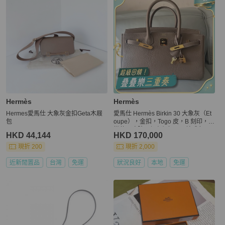
Hermès
Hermès
Hermes愛馬仕 大象灰金扣Geta木屐
愛馬仕 Hermès Birkin 30 大象灰（Et
包
oupe），金扣，Togo 皮，B 刻印，輕
微使用痕跡，保存很好，原始成色。
HKD 44,144
HKD 170,000
現折 200
現折 2,000
近新閒置品
台灣
免運
狀況良好
本地
免運