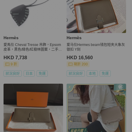
Hermès
Hermès
愛馬仕 Cheval Tresse 吊飾，Epsom
爱马仕Hermes bearn钱包短夹大象灰
皮革，黑色/綠色/紅樹林圖案，二手女
银扣 Y刻
款 K
HKD 7,738
HKD 16,560
9 折
現折 200
狀況良好
日本
免運
狀況良好
本地
免運