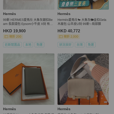
Hermès
Hermès
99新 HERMES愛馬仕 大象灰銀扣Be
Hermès愛馬仕🐎 大象灰🐘金扣Geta
arn 長款錢包 Epsom小牛皮 X刻 有盒
木屐包 山羊皮U刻 99新✨局部膜
子
HKD 19,900
HKD 40,772
現折 200
現折 2,000
近新閒置品
本地
免運
狀況良好
台灣
免運
Hermès
Hermès