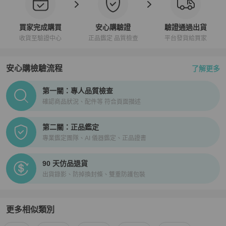
買家完成購買
安心購驗證
驗證通過出貨
收貨至驗證中心
正品鑑定 品質檢查
平台發貨給買家
安心購檢驗流程
了解更多
PopChill拍拍圈正品驗證、安心購檢驗流程介紹
第一關：專人品質檢查
確認商品狀況、配件等 符合頁面描述
第二關：正品鑑定
專業鑑定團隊、AI 儀器鑑定、正品證書
90 天仿品退貨
出貨錄影、防掉換封條、雙重防護包裝
更多相似類別