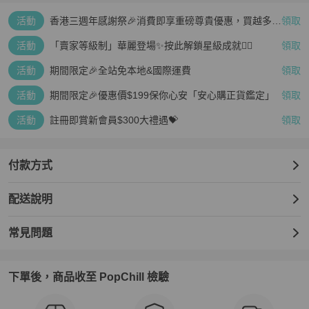
活動
香港三週年感謝祭🎉消費即享重磅尊貴優惠，買越多、
領取
疊越多、賺越多🤑
活動
「賣家等級制」華麗登場✨按此解鎖星級成就👆🏻
領取
活動
期間限定🎉全站免本地&國際運費
領取
活動
期間限定🎉優惠價$199保你心安「安心購正貨鑑定」
領取
活動
註冊即賞新會員$300大禮遇💝
領取
付款方式
配送說明
常見問題
下單後，商品收至 PopChill 檢驗