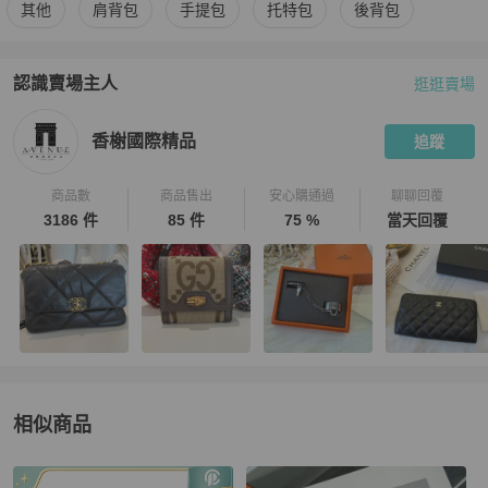
更多
Hermès
女包
相似商品推薦
其他
肩背包
手提包
托特包
後背包
認識賣場主人
逛逛賣場
PopChill 拍拍圈嚴選賣家
香榭國際精品
介紹
香榭國際精品
追蹤
商品數
商品售出
安心購通過
聊聊回覆
3186 件
85 件
75 %
當天回覆
相似商品
更多相似
Hermès
女包
推薦精品