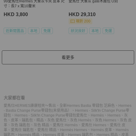
99愛馬仕/Hermes 大象灰卡夾 皮革 尺
愛馬仕 大象灰 gate木屐包 U刻
寸：長7 x 寬10釐米
HKD 3,800
HKD 29,310
現折 200
近新閒置品
本地
免運
狀況良好
本地
免運
看更多
大家都在看
愛馬仕HERMES康康短夾～售出
、
全新Hermes Bastia 零錢包 芝麻色
、
Hermes
- Bastia Change Purse零錢包(未使用品）
、
Hermes - Silk'In Change Purse零
錢包
、
Hermes - Silk'In Change Purse零錢包
愛馬仕
、
Hermès
、
Hermes
、
灰
色
、
皮革
、
鑰匙包
、
精品
、
灰色 愛馬仕
、
灰色 Hermès
、
灰色 Hermes
、
灰色 皮
革
、
灰色 鑰匙包
、
灰色 精品
、
愛馬仕 Hermès
、
愛馬仕 Hermes
、
愛馬仕 皮
革
、
愛馬仕 鑰匙包
、
愛馬仕 精品
、
Hermès Hermes
、
Hermès 皮革
、
Hermès
鑰匙包
、
Hermès 精品
、
Hermes 皮革
、
Hermes 鑰匙包
、
Hermes 精品
、
皮革