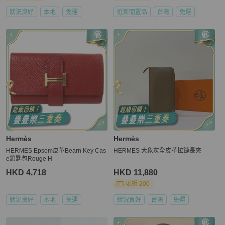
狀況良好
本地
免運
近新閒置品
台灣
免運
Hermès
Hermès
HERMES Epsom皮革Bearn Key Cas
HERMES 大象灰全皮革拉鏈長夾
e鎖匙包Rouge H
HKD 4,718
HKD 11,880
現折 200
狀況良好
本地
免運
狀況良好
台灣
免運