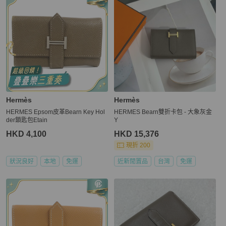
Hermès
Hermès
HERMES Epsom皮革Bearn Key Hol
HERMES Bearn雙折卡包 - 大象灰金
der鎖匙包Etain
Y
HKD 4,100
HKD 15,376
現折 200
狀況良好
本地
免運
近新閒置品
台灣
免運