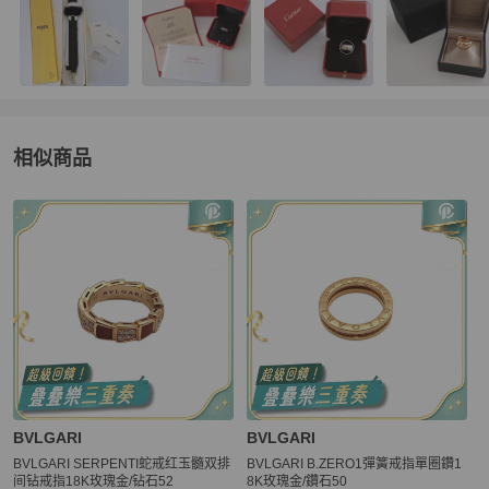
相似商品
更多相似
BVLGARI
女士配件
推薦精品
BVLGARI
BVLGARI
BVLGARI SERPENTI蛇戒红玉髓双排
BVLGARI B.ZERO1彈簧戒指單圈鑽1
间钻戒指18K玫瑰金/钻石52
8K玫瑰金/鑽石50