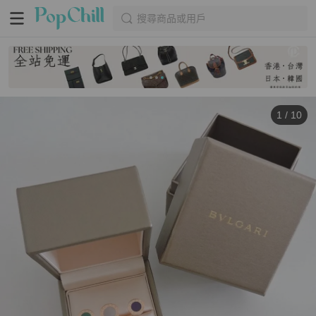
搜尋商品或用戶
1
/
10