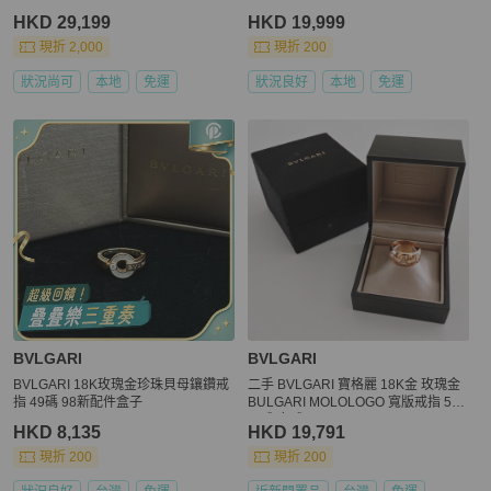
HKD 29,199
HKD 19,999
現折 2,000
現折 200
狀況尚可
本地
免運
狀況良好
本地
免運
BVLGARI
BVLGARI
BVLGARI 18K玫瑰金珍珠貝母鑲鑽戒
二手 BVLGARI 寶格麗 18K金 玫瑰金
指 49碼 98新配件盒子
BULGARI MOLOLOGO 寬版戒指 53
男戒 女戒
HKD 8,135
HKD 19,791
現折 200
現折 200