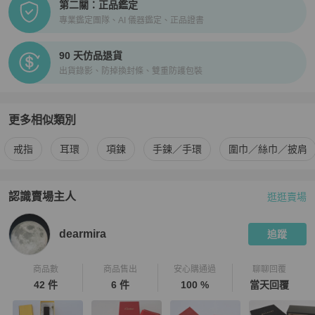
第二關：正品鑑定
專業鑑定團隊、AI 儀器鑑定、正品證書
90 天仿品退貨
出貨錄影、防掉換封條、雙重防護包裝
更多相似類別
更多
BVLGARI
女士配件
相似商品推薦
戒指
耳環
項鍊
手鍊／手環
圍巾／絲巾／披肩
認識賣場主人
逛逛賣場
PopChill 拍拍圈嚴選賣家
dearmira
介紹
dearmira
追蹤
商品數
商品售出
安心購通過
聊聊回覆
42 件
6 件
100 %
當天回覆