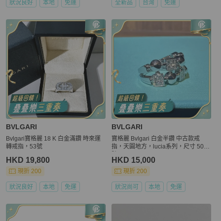
狀況良好
本地
免運
全新品
台灣
免運
BVLGARI
BVLGARI
Bvlgari寶格麗 18 K 白金滿鑽 時來運
寶格麗 Bvlgari 白金半鑽 中古款戒
轉戒指，53號
指，天圓地方，lucia系列，尺寸 50
號
HKD 19,800
HKD 15,000
現折 200
現折 200
狀況良好
本地
免運
狀況尚可
本地
免運