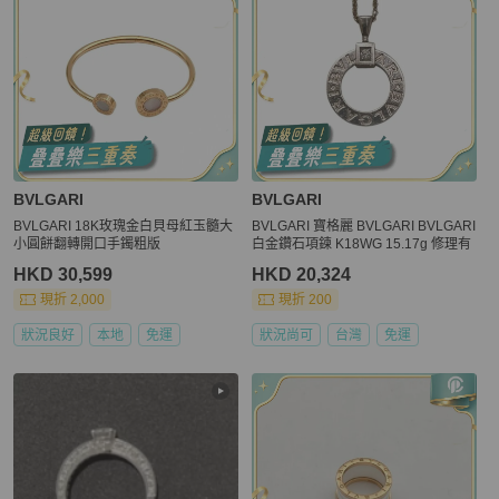
BVLGARI
BVLGARI
BVLGARI 18K玫瑰金白貝母紅玉髓大
BVLGARI 寶格麗 BVLGARI BVLGARI
小圓餅翻轉開口手鐲粗版
白金鑽石項鍊 K18WG 15.17g 修理有
HKD 30,599
HKD 20,324
現折 2,000
現折 200
狀況良好
本地
免運
狀況尚可
台灣
免運