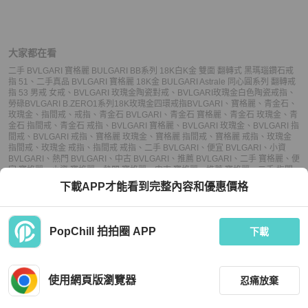
大家都在看
二手 BVLGARI 寶格麗 BULGARI BB系列 18K白K金 雙面 翻轉式 黑瑪瑙鑽石戒
指 51
、
二手真品 BVLGARI 寶格麗 18K金 BULGARI Astrale 同心圓系列 翻轉戒
指 53 男戒 女戒
、
BVLGARI 玫瑰金陶瓷對戒
、
BVLGARI玫瑰金白色陶瓷戒指
、
勞碌BVLGARI B.ZERO1系列18K玫瑰金四環戒指
BVLGARI
、
寶格麗
、
青金石
、
玫瑰金
、
指間戒
、
戒指
、
青金石 BVLGARI
、
青金石 寶格麗
、
青金石 玫瑰金
、
青
金石 指間戒
、
青金石 戒指
、
BVLGARI 寶格麗
、
BVLGARI 玫瑰金
、
BVLGARI 指
間戒
、
BVLGARI 戒指
、
寶格麗 玫瑰金
、
寶格麗 指間戒
、
寶格麗 戒指
、
玫瑰金
指間戒
、
玫瑰金 戒指
、
指間戒 戒指
、
二手 BVLGARI
、
便宜 BVLGARI
、
小資
BVLGARI
、
熱門 BVLGARI
、
中古 BVLGARI
、
推薦 BVLGARI
、
二手 寶格麗
、
便
宜 寶格麗
、
小資 寶格麗
、
熱門 寶格麗
、
中古 寶格麗
、
推薦 寶格麗
、
二手 指間
戒
、
便宜 指間戒
、
小資 指間戒
、
熱門 指間戒
、
中古 指間戒
、
推薦 指間戒
、
二手
下載APP才能看到完整內容和優惠價格
戒指
、
便宜 戒指
、
小資 戒指
、
熱門 戒指
、
中古 戒指
、
推薦 戒指
PopChill 拍拍圈 APP
下載
上架
使用網頁版瀏覽器
忍痛放棄