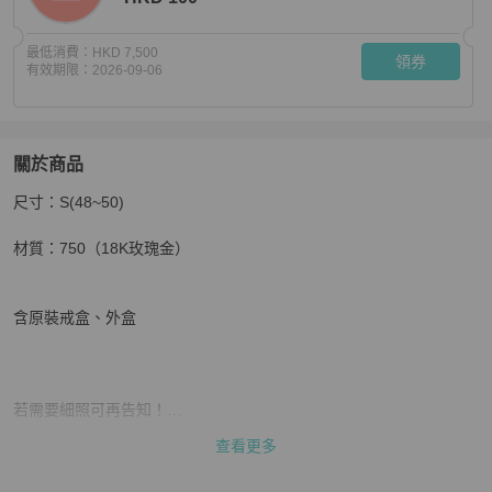
最低消費：
HKD 7,500
領券
有效期限：
2026-09-06
關於商品
關於
尺寸：S(48~50)

二手 寶格麗 BVLGARI BVLGARI BB系列 18K玫瑰金 青
材質：750（18K玫瑰金）

含原裝戒盒、外盒

若需要細照可再告知！

查看更多
照片為實體拍攝，追求完美者請三思!!!