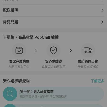
配送說明
常見問題
下單後，商品收至 PopChill 檢驗
買家完成購買
安心購驗證
驗證通過出貨
收貨至驗證中心
正品鑑定 品質檢查
平台發貨給買家
安心購檢驗流程
了解更多
PopChill拍拍圈正品驗證、安心購檢驗流程介紹
第一關：專人品質檢查
確認商品狀況、配件等 符合頁面描述