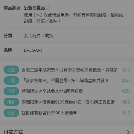
BVLGARI
女士配件
商品狀態與細節
商品狀況
近新閒置品
使用 1～2 次或僅試用過，可能有極輕微磨痕／髮絲紋／
刮痕／汙漬／氣味。
近新閒置品
BVLGARI
女士配件
分類資訊
分類
女士配件
戒指
女士配件
/
戒指
推薦
BVLGARI
BVLGARI
精品
推薦清單
女士配件
品牌介紹
品牌
BVLGARI
活動
香港三週年感謝祭🎉消費即享重磅尊貴優惠，買越多、
領取
疊越多、賺越多🤑
活動
「賣家等級制」華麗登場✨按此解鎖星級成就👆🏻
領取
活動
期間限定🎉全站免本地&國際運費
領取
活動
期間限定🎉優惠價$199保你心安「安心購正貨鑑定」
領取
活動
註冊即賞新會員$300大禮遇💝
領取
付款方式