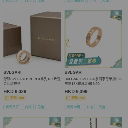
狀況良好
台灣
免運
近新閒置品
台灣
免運
BVLGARI
BVLGARI
勞碌BVLGARI B.ZERO1系列18K玫瑰
BVLGARI BVLGARI系列字母單鑽18K
金四環戒指
戒指18K玫瑰金/鑽石50
HKD 9,028
HKD 9,399
現折 200
現折 200
狀況良好
台灣
免運
狀況尚可
本地
免運