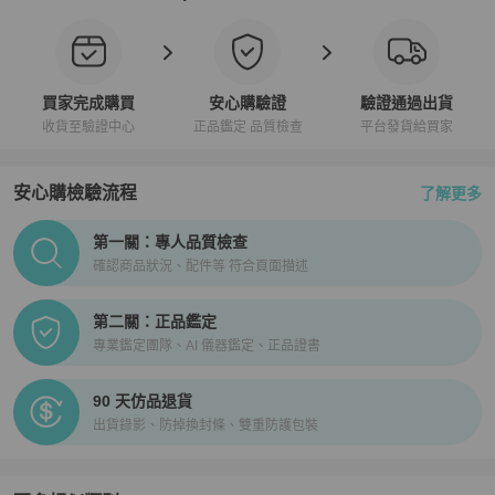
買家完成購買
安心購驗證
驗證通過出貨
收貨至驗證中心
正品鑑定 品質檢查
平台發貨給買家
安心購檢驗流程
了解更多
PopChill拍拍圈正品驗證、安心購檢驗流程介紹
第一關：專人品質檢查
確認商品狀況、配件等 符合頁面描述
第二關：正品鑑定
專業鑑定團隊、AI 儀器鑑定、正品證書
90 天仿品退貨
出貨錄影、防掉換封條、雙重防護包裝