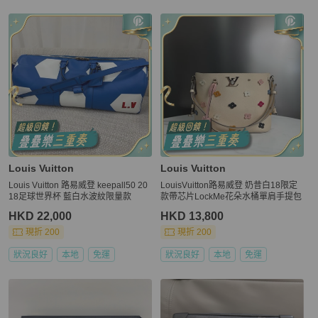
更多相似
Louis Vuitton
女包
推薦精品
Louis Vuitton
Louis Vuitton
Louis Vuitton 路易威登 keepall50 20
LouisVuitton路易威登 奶昔白18限定
18足球世界杯 藍白水波紋限量款
款帶芯片LockMe花朵水桶單肩手提包
HKD 22,000
HKD 13,800
現折 200
現折 200
狀況良好
本地
免運
狀況良好
本地
免運