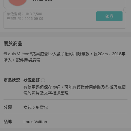
最低消費：
HKD 7,500
領券
有效期限：
2026-09-09
關於商品
關於
#Louis Vuitton#路易威登Lv大盒子磨砂扣限量款，長20cm，2018年
Louis Vuitton 路易威登 大盒子磨砂扣限量款 長20cm 20
購入，配件塵袋肩帶
Louis Vuitton
女包
商品狀態與細節
商品狀況
狀況良好
有使用過但保存良好，可能有輕微使用痕跡及些微瑕疵情
況於照片及文字描述呈現
狀況良好
Louis Vuitton
女包
分類資訊
分類
女包
斜背包
女包
/
斜背包
推薦
Louis Vuitton
Louis Vuitton
精品
推薦清單
女包
品牌介紹
品牌
Louis Vuitton