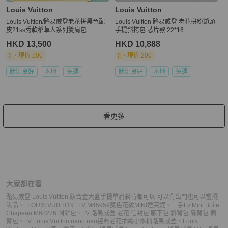
Louis Vuitton
Louis Vuitton
Louis Vuitton/路易威登老花拼黑色配
Louis Vuitton 路易威登 老花拼粉鎖頭
皮21ss秀款稻草人系列雙肩包
手提斜挎包 芯片款 22*16
HKD 13,500
HKD 10,888
現折 200
現折 200
狀況良好
本地
免運
狀況良好
本地
免運
看更多
大家都在看
路易威登 Louis Vuitton 鈦合金大盒手提單肩斜背都可以 可以背出門也可以當擺
設品
、
::LOUIS VUITTON:: LV M45959雙色花紋MINI達芙妮
、
二手Lv Mini Boîte
Chapeau M68276 圓餅包
、
LV 路易威登 老花 信封包 腋下包 斜背包 肩背包 側
背包
、
LV Louis Vuitton nano neo經典老花抽繩小水桶
路易威登
、
Louis