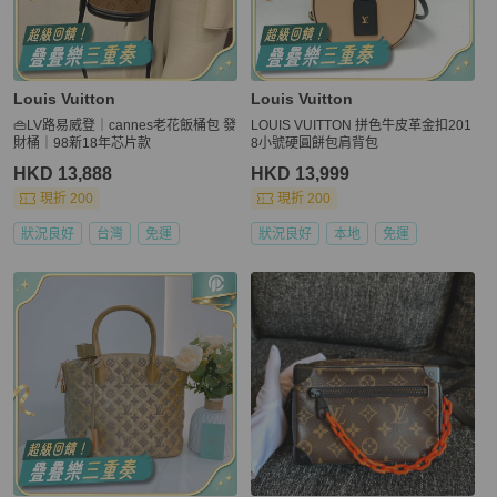
Louis Vuitton
Louis Vuitton
👜LV路易威登｜cannes老花飯桶包 發
LOUIS VUITTON 拼色牛皮革金扣201
財桶｜98新18年芯片款
8小號硬圓餅包肩背包
HKD 13,888
HKD 13,999
現折 200
現折 200
狀況良好
台灣
免運
狀況良好
本地
免運