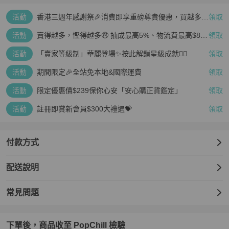
活動
香港三週年感謝祭🎉消費即享重磅尊貴優惠，買越多、
領取
疊越多、賺越多🤑
活動
賣得越多，慳得越多🤑 抽成最高5%、物流費最高$800
領取
🤩 再見無上限抽成👋🏻
活動
「賣家等級制」華麗登場✨按此解鎖星級成就👆🏻
領取
活動
期間限定🎉全站免本地&國際運費
領取
活動
限定優惠價$239保你心安「安心購正貨鑑定」
領取
活動
註冊即賞新會員$300大禮遇💝
領取
付款方式
配送說明
常見問題
下單後，商品收至 PopChill 檢驗