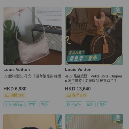
Louis Vuitton
Louis Vuitton
LV迷你緞面小牛角 千禧年限定款 絕版
👜LV 路易威登｜Petite Boite Chapea
u 高工價款｜老花圓餅 硬餅盒子手拎
包 單肩斜挎包｜98新2018芯片
HKD 6,980
HKD 13,640
現折 200
現折 200
近新閒置品
本地
免運
狀況良好
台灣
免運