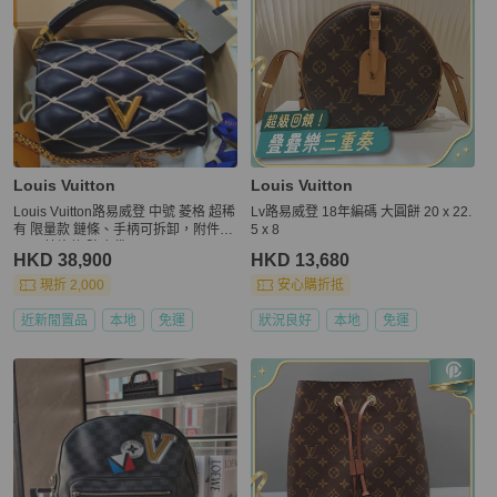
Louis Vuitton
Louis Vuitton
Louis Vuitton路易威登 中號 菱格 超稀
Lv路易威登 18年編碼 大圓餅 20 x 22.
有 限量款 鏈條、手柄可拆卸，附件鏡
5 x 8
子！ 芯片款 防塵袋
HKD 38,900
HKD 13,680
現折 2,000
安心購折抵
近新閒置品
本地
免運
狀況良好
本地
免運