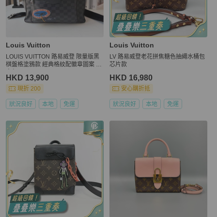
Louis Vuitton
Louis Vuitton
LOUIS VUITTON 路易威登 限量版黑
LV 路易威登老花拼焦糖色抽繩水桶包
棋盤格塗鴉款 經典格紋配徽章圖案 雙
芯片款
肩包
HKD 13,900
HKD 16,980
現折 200
安心購折抵
狀況良好
本地
免運
狀況良好
本地
免運