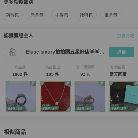
更多相似類別
更多
Louis Vuitton
女包
相似商品推薦
斜背包
肩背包
手提包
托特包
後背包
認識賣場主人
逛逛賣場
PopChill 拍拍圈嚴選賣家
Eluse luxury拍拍圈五星好店🌟🌟🌟
Eluse luxury拍拍圈五星好店🌟🌟🌟🌟🌟
追蹤
商品數
商品售出
安心購通過
聊聊回覆
1602 件
105 件
91 %
當天回覆
相似商品