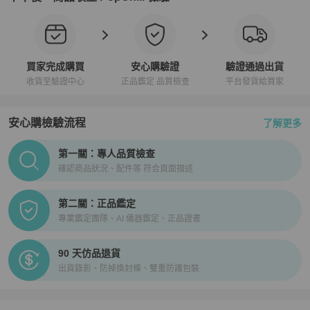
買家完成購買
安心購驗證
驗證通過出貨
收貨至驗證中心
正品鑑定 品質檢查
平台發貨給買家
安心購檢驗流程
了解更多
PopChill拍拍圈正品驗證、安心購檢驗流程介紹
第一關：專人品質檢查
確認商品狀況、配件等 符合頁面描述
第二關：正品鑑定
專業鑑定團隊、AI 儀器鑑定、正品證書
90 天仿品退貨
出貨錄影、防掉換封條、雙重防護包裝