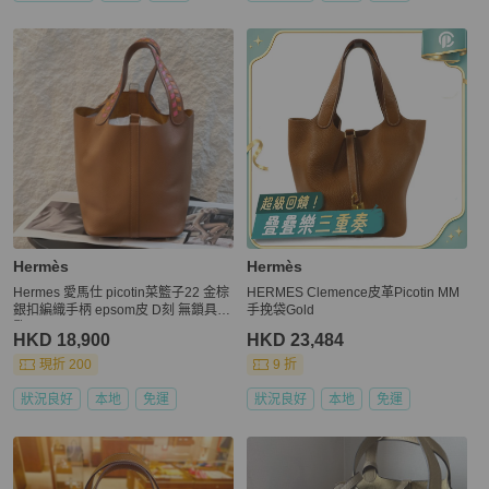
Hermès
Hermès
Hermes 愛馬仕 picotin菜籃子22 金棕
HERMES Clemence皮革Picotin MM
銀扣編織手柄 epsom皮 D刻 無鎖具鑰
手挽袋Gold
匙
HKD 18,900
HKD 23,484
現折 200
9 折
狀況良好
本地
免運
狀況良好
本地
免運