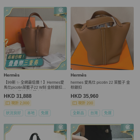
更多相似
Hermès
女包
推薦精品
Hermès
Hermès
【99新 ✨ 全網最低價！】Hermes愛
hermes 愛馬仕 picotin 22 菜籃子 金
馬仕picotin菜籃子22 W刻 金棕銀扣 T
棕銀扣
C皮（下單前先詢問庫存❗️）
HKD 31,888
HKD 35,960
現折 2,000
現折 200
狀況良好
本地
免運
全新品
台灣
免運