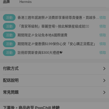
Hermès
Hermès
精品
推薦清單
女包
品牌介紹
品牌
Hermès
活動
香港三週年感謝祭🎉消費即享重磅尊貴優惠，買越多、
領取
疊越多、賺越多🤑
活動
「賣家等級制」華麗登場✨按此解鎖星級成就👆🏻
領取
活動
期間限定🎉全站免本地&國際運費
領取
活動
期間限定🎉優惠價$199保你心安「安心購正貨鑑定」
領取
活動
註冊即賞新會員$300大禮遇💝
領取
付款方式
配送說明
常見問題
下單後，商品收至 PopChill 檢驗