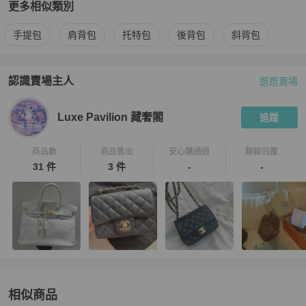
更多相似類別
更多
Hermès
女包
相似商品推薦
手提包
肩背包
托特包
後背包
斜背包
認識賣場主人
逛逛賣場
PopChill 拍拍圈嚴選賣家
Luxe Pavilion 藏奢閣
介紹
Luxe Pavilion 藏奢閣
追蹤
商品數
商品售出
安心購通過
聊聊回覆
31 件
3 件
-
-
相似商品