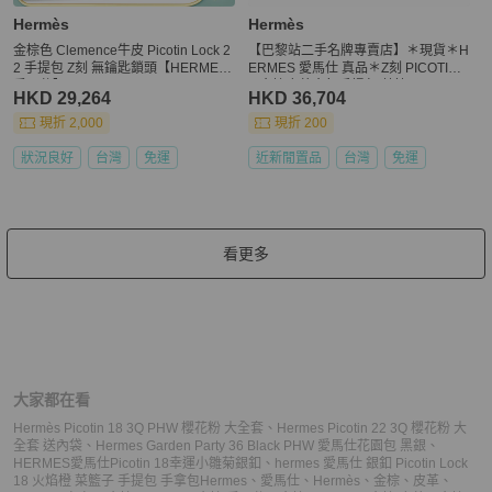
Hermès
Hermès
金棕色 Clemence牛皮 Picotin Lock 2
【巴黎站二手名牌專賣店】＊現貨＊H
2 手提包 Z刻 無鑰匙鎖頭【HERMES
ERMES 愛馬仕 真品＊Z刻 PICOTIN 2
愛馬仕】 H060991CC
2 金棕皮革金釦手提包 菜籃子
HKD 29,264
HKD 36,704
現折 2,000
現折 200
狀況良好
台灣
免運
近新閒置品
台灣
免運
看更多
大家都在看
Hermès Picotin 18 3Q PHW 櫻花粉 大全套
、
Hermes Picotin 22 3Q 櫻花粉 大
全套 送內袋
、
Hermes Garden Party 36 Black PHW 愛馬仕花園包 黑銀
、
HERMES愛馬仕Picotin 18幸運小雛菊銀釦
、
hermes 愛馬仕 銀釦 Picotin Lock
18 火焰橙 菜籃子 手提包 手拿包
Hermes
、
愛馬仕
、
Hermès
、
金棕
、
皮革
、