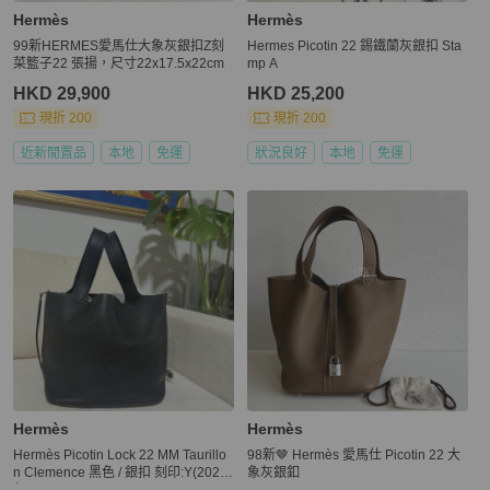
Hermès
Hermès
99新HERMES愛馬仕大象灰銀扣Z刻
Hermes Picotin 22 錫鐵蘭灰銀扣 Sta
菜籃子22 張揚，尺寸22x17.5x22cm
mp A
HKD 29,900
HKD 25,200
現折 200
現折 200
近新閒置品
本地
免運
狀況良好
本地
免運
Hermès
Hermès
Hermès Picotin Lock 22 MM Taurillo
98新🤎 Hermès 愛馬仕 Picotin 22 大
n Clemence 黑色 / 銀扣 刻印:Y(2020
象灰銀釦
年)