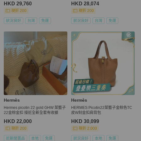
HKD 29,760
HKD 28,074
現折 200
現折 200
狀況良好
台灣
免運
狀況良好
台灣
免運
Hermès
Hermès
Hermes picotin 22 gold GHW 菜籃子
HERMES Picotin22菜籃子金棕色TC
22金棕金扣 接近全新全套有收據
皮W刻金扣肩背包
HKD 22,000
HKD 30,099
現折 200
現折 2,000
近新閒置品
本地
免運
狀況良好
本地
免運