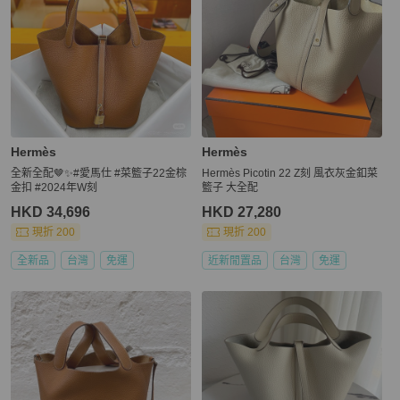
Hermès
Hermès
全新全配🤎✨#愛馬仕 #菜籃子22金棕
Hermès Picotin 22 Z刻 風衣灰金釦菜
金扣 #2024年W刻
籃子 大全配
HKD 34,696
HKD 27,280
現折 200
現折 200
全新品
台灣
免運
近新閒置品
台灣
免運