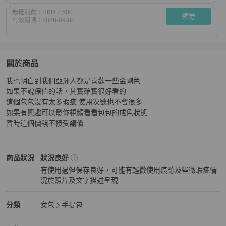
最低消費：
HKD 7,500
領券
有效期限：
2026-09-08
關於商品
關於
我也明白到我們亞洲人都是喜歡一些金剛色

Hermès Picotin 22 gold GHW 金棕金扣 大全套
商品詳情
如果不說保值的話，其實確實很好看的

這個包包沒有太多瑕疵 使用次數也不會很多

如果有興趣可以發你視頻看看包包的成色狀態

暫時這個價錢不接受議價
Hermès
女包
商品狀態與細節
商品狀況
狀況良好
有使用過但保存良好，可能有輕微使用痕跡及些微瑕疵情
況於照片及文字描述呈現
狀況良好
Hermès
女包
分類資訊
分類
女包
手提包
女包
/
手提包
推薦