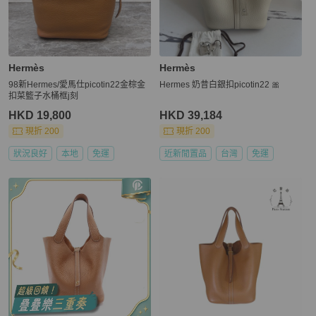
Hermès
Hermès
98新Hermes/愛馬仕picotin22金棕金
Hermes 奶昔白銀扣picotin22 🎀
扣菜籃子水桶框j刻
HKD 19,800
HKD 39,184
現折 200
現折 200
狀況良好
本地
免運
近新閒置品
台灣
免運