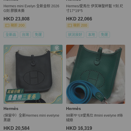
Hermes mini Evelyn 全新金棕 2026
Hermes/愛馬仕 伊芙琳聖杯藍 Y刻 尺
G刻 膠膜未撕
寸17*19*5
HKD 23,808
HKD 22,066
現折 200
現折 200
全新品
台灣
免運
狀況良好
本地
免運
Hermès
Hermès
(保留中）全新Hermes mini evelyne
98新💚🫧#愛馬仕 #mini evelyne #絲
黑銀
絨綠
HKD 20,584
HKD 16,319