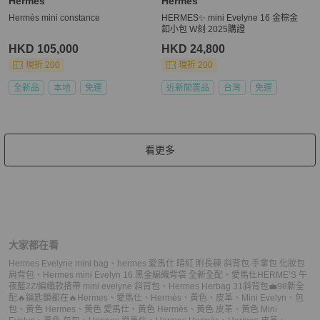
Hermès
Hermès
Hermès mini constance
HERMES✨ mini Evelyne 16 金棕金
釦小包 W刻 2025購證
HKD 105,000
HKD 24,800
現折 200
現折 200
全新品
本地
免運
近新閒置品
台灣
免運
看更多
大家都在看
Hermes Evelyne mini bag
、
hermes 愛馬仕 暗紅 附長鍊 斜背包 手拿包 化妝包
肩背包
、
Hermes mini Evelyn 16 黑金編織背袋 全新全配
、
愛馬仕HERME’S 午
夜藍2Z/編織款揹帶 mini evelyne 斜背包
、
Hermes Herbag 31斜背包💼98新全
配🔥鑰匙鎖都在🔥
Hermes
、
愛馬仕
、
Hermès
、
黃色
、
皮革
、
Mini Evelyn
、
包
包
、
黃色 Hermes
、
黃色 愛馬仕
、
黃色 Hermès
、
黃色 皮革
、
黃色 Mini