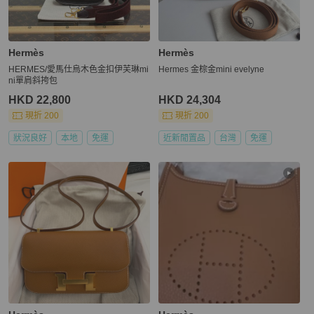
Hermès
Hermès
HERMES/愛馬仕烏木色金扣伊芙琳mi
Hermes 金棕金mini evelyne
ni單肩斜挎包
HKD 22,800
HKD 24,304
現折 200
現折 200
狀況良好
本地
免運
近新閒置品
台灣
免運