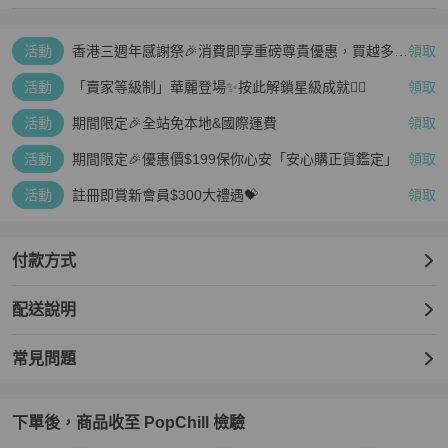
活動
香港三週年感謝祭🎉消費即享重磅尊貴優惠，買越多、
領取
疊越多、賺越多🤑
活動
「賣家等級制」華麗登場✨按此解鎖星級成就👆🏻
領取
活動
期間限定🎉全站免本地&國際運費
領取
活動
期間限定🎉優惠價$199保你心安「安心購正貨鑑定」
領取
活動
註冊即賞新會員$300大禮遇💝
領取
付款方式
配送說明
常見問題
下單後，商品收至 PopChill 檢驗