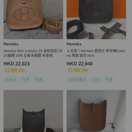
Hermès
Hermès
Hermes Mini evelyne 16 金棕金釦 20
🌷天菜！Hermes 愛馬仕 伊芙琳Evely
25離櫃 Ｗ刻 全新未撕膜 未使用
ne 黑銀 迷你 mini
HKD 22,023
HKD 22,940
現折 200
現折 200
全新品
台灣
免運
近新閒置品
台灣
免運