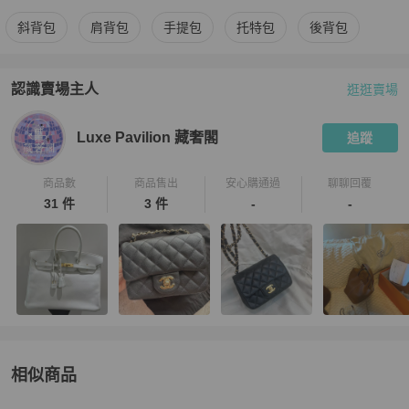
更多
Hermès
女包
相似商品推薦
斜背包
肩背包
手提包
托特包
後背包
認識賣場主人
逛逛賣場
PopChill 拍拍圈嚴選賣家
Luxe Pavilion 藏奢閣
介紹
Luxe Pavilion 藏奢閣
追蹤
商品數
商品售出
安心購通過
聊聊回覆
31 件
3 件
-
-
相似商品
更多相似
Hermès
女包
推薦精品