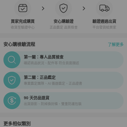
買家完成購買
安心購驗證
驗證通過出貨
收貨至驗證中心
正品鑑定 品質檢查
平台發貨給買家
安心購檢驗流程
了解更多
PopChill拍拍圈正品驗證、安心購檢驗流程介紹
第一關：專人品質檢查
確認商品狀況、配件等 符合頁面描述
第二關：正品鑑定
專業鑑定團隊、AI 儀器鑑定、正品證書
90 天仿品退貨
出貨錄影、防掉換封條、雙重防護包裝
更多相似類別