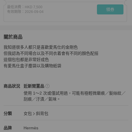
最低消費：
HKD 7,500
領券
有效期限：
2026-09-04
關於商品
關於
我知道很多人都只是喜歡愛馬仕的金剛色

Hermès Mini Evelyn Yellow in excellent condition
商品詳
但我認為不同場合以及不同衣着會有不同的顏色配搭

這個包包都是非常好成色

有愛馬仕盒子塵袋以及購物紙袋
Hermès
女包
商品狀態與細節
商品狀況
近新閒置品
使用 1～2 次或僅試用過，可能有極輕微磨痕／髮絲紋／
刮痕／汙漬／氣味。
近新閒置品
Hermès
女包
分類資訊
分類
女包
斜背包
女包
/
斜背包
推薦
Hermès
Hermès
精品
推薦清單
女包
品牌介紹
品牌
Hermès