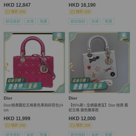
HKD 12,847
HKD 16,190
現折 200
現折 200
狀況良好
台灣
免運
狀況良好
台灣
免運
Dior
Dior
Dior/迪奧戴妃五格紫色單肩斜背包24
【95%新✨全網最便宜】Dior 迪奧 戴
cm
妃五格 銀色徽章款
HKD 11,999
HKD 12,000
現折 200
現折 200
狀況良好
本地
免運
狀況良好
本地
免運