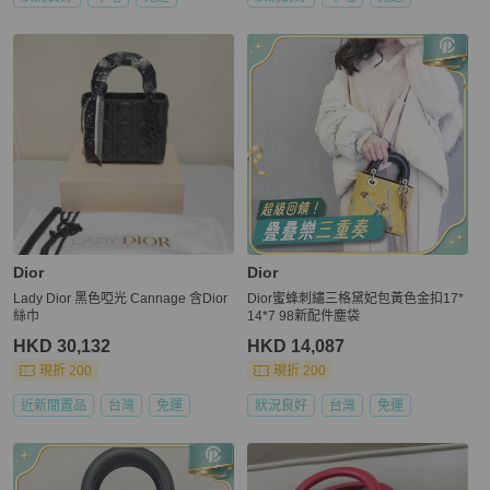
Dior
Dior
Lady Dior 黑色啞光 Cannage 含Dior
Dior蜜蜂刺繡三格黛妃包黃色金扣17*
絲巾
14*7 98新配件塵袋
HKD 30,132
HKD 14,087
現折 200
現折 200
近新閒置品
台灣
免運
狀況良好
台灣
免運