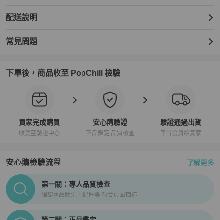
配送說明
常見問題
下單後，商品收至 PopChill 檢驗
買家完成購買
安心購驗證
驗證通過出貨
收貨至驗證中心
正品鑑定 品質檢查
平台發貨給買家
安心購檢驗流程
了解更多
PopChill拍拍圈正品驗證、安心購檢驗流程介紹
第一關：專人品質檢查
確認商品狀況、配件等 符合頁面描述
第二關：正品鑑定