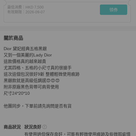
最低消費：
HKD 7,500
領券
有效期限：
2026-09-07
關於商品
關於
Dior 黛妃經典五格黑銀

《初。Vintage》 Dior 黛妃經典五格黑銀
商品詳情與購買
又到一個美麗的Lady Dior

這款價格真的越來越貴

尤其四格、五格的小尺寸真的很搶手

這次這個包況很好9新 整體輕微使用痕跡

黑銀款就是高級低調感😍😍😍

附非原廠黑色背帶可肩背使用

尺寸24*20*10

他團同步，下單前請先詢問是否有貨
Dior
女包
商品狀態與細節
商品狀況
狀況良好
有使用過但保存良好，可能有輕微使用痕跡及些微瑕疵情