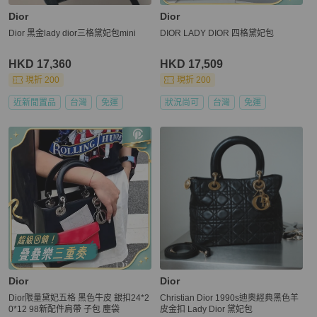
Dior
Dior
Dior 黑金lady dior三格黛妃包mini
DIOR LADY DIOR 四格黛妃包
HKD 17,360
HKD 17,509
現折 200
現折 200
近新閒置品
台灣
免運
狀況尚可
台灣
免運
Dior
Dior
Dior限量黛妃五格 黑色牛皮 銀扣24*2
Christian Dior 1990s迪奧經典黑色羊
0*12 98新配件肩帶 子包 塵袋
皮金扣 Lady Dior 黛妃包