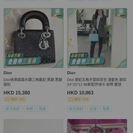
Dior
Dior
Dior迪奧緞面水鑽三格戴妃 黑銀 黑銀
Dior 黛妃五格手提斜背包 淺藍色 銀扣
銀扣
24*20*12 98新配件保卡 肩帶 塵袋
HKD 15,380
HKD 10,863
現折 200
現折 200
狀況良好
本地
免運
狀況良好
台灣
免運