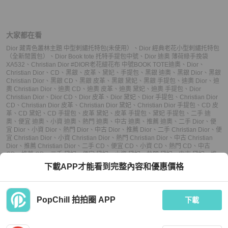
大家都在看
Dior 藏青色叢林主題 中型刺繡托特包(未使用）
、
Dior 經典老花小型刺繡托特包
（全新閒置包）
、
Dior Book tote 托特手提包中號
、
Dior 迪奥 薄荷綠手挽袋
XA532
、
Christian Dior #DIOR老花緹花布 中號BOOK TOTE
迪奧
、
Dior
、
Christian Dior
、
CD
、
黑銀
、
皮革
、
黛妃
、
手提包
、
黑銀 迪奧
、
黑銀 Dior
、
黑銀
Christian Dior
、
黑銀 CD
、
黑銀 皮革
、
黑銀 黛妃
、
黑銀 手提包
、
迪奧 Dior
、
迪
奧 Christian Dior
、
迪奧 CD
、
迪奧 皮革
、
迪奧 黛妃
、
迪奧 手提包
、
Dior
Christian Dior
、
Dior CD
、
Dior 皮革
、
Dior 黛妃
、
Dior 手提包
、
Christian Dior
CD
、
Christian Dior 皮革
、
Christian Dior 黛妃
、
Christian Dior 手提包
、
CD 皮
革
、
CD 黛妃
、
CD 手提包
、
皮革 黛妃
、
皮革 手提包
、
黛妃 手提包
、
二手 迪
奧
、
便宜 迪奧
、
小資 迪奧
、
熱門 迪奧
、
中古 迪奧
、
推薦 迪奧
、
二手 Dior
、
便
宜 Dior
、
小資 Dior
、
熱門 Dior
、
中古 Dior
、
推薦 Dior
、
二手 Christian Dior
、
便
宜 Christian Dior
、
小資 Christian Dior
、
熱門 Christian Dior
、
中古 Christian
Dior
、
推薦 Christian Dior
、
二手 CD
、
便宜 CD
、
小資 CD
、
熱門 CD
、
中古
CD
、
推薦 CD
、
二手 黛妃
、
便宜 黛妃
、
小資 黛妃
、
熱門 黛妃
、
中古 黛妃
、
推
薦 黛妃
、
二手 手提包
、
便宜 手提包
、
小資 手提包
、
熱門 手提包
、
中古 手提
下載APP才能看到完整內容和優惠價格
包
、
推薦 手提包
PopChill 拍拍圈 APP
下載