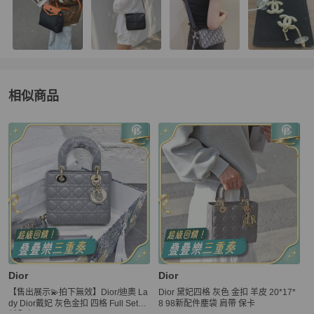
相似商品
更多相似
Dior
女包
推薦精品
Dior
Dior
【售出展示💫拍下無效】Dior/迪奧 La
Dior 黛妃四格 灰色 金扣 羊皮 20*17*
dy Dior戴妃 灰色金扣 四格 Full Set全
8 98新配件塵袋 肩帶 保卡