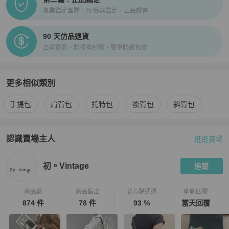
專業鑑定團隊、AI 儀器鑑定、正品證書
90 天仿品退貨
出貨錄影、防掉換封條、雙重防護包裝
更多相似類別
更多
Dior
女包
相似商品推薦
手提包
肩背包
托特包
後背包
斜背包
認識賣場主人
逛逛賣場
PopChill 拍拍圈嚴選賣家
初。Vintage
介紹
初。Vintage
追蹤
商品數
商品售出
安心購通過
聊聊回覆
874 件
78 件
93 %
當天回覆