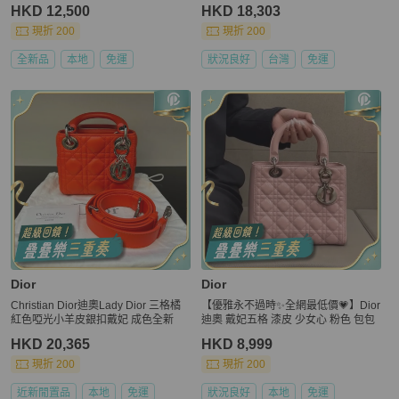
新全齊
HKD 12,500
HKD 18,303
現折 200
現折 200
全新品
本地
免運
狀況良好
台灣
免運
Dior
Dior
Christian Dior迪奧Lady Dior 三格橘
【優雅永不過時✨全網最低價💗】Dior
紅色啞光小羊皮銀扣戴妃 成色全新
迪奧 戴妃五格 漆皮 少女心 粉色 包包
HKD 20,365
HKD 8,999
現折 200
現折 200
近新閒置品
本地
免運
狀況良好
本地
免運