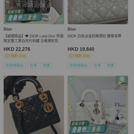
Dior
Dior
【威選精品】🖤 DIOR Lady Dior 秀場
DIOR 白色淡金四格黛妃 徽章背帶
限定重工黑白亮片刺繡 五格黛妃包
HKD 22,276
HKD 19,840
現折 200
現折 200
近新閒置品
台灣
免運
近新閒置品
台灣
免運