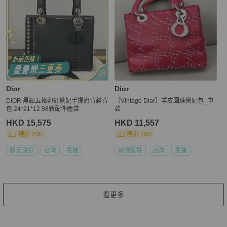
Dior
Dior
DIOR 黑銀五格卯釘黛妃手提肩背斜背
［Vintage Dior］羊皮圓珠黛妃包_中
包 24*21*12 98新配件塵袋
款
HKD 15,575
HKD 11,557
現折 200
現折 200
狀況良好
台灣
免運
狀況良好
台灣
免運
看更多