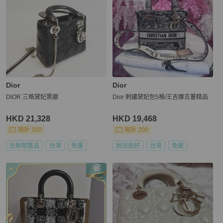
Dior
Dior
DIOR 三格黛妃黑銀
Dior 刺繡黛妃包5格/王吉娜古董精品
HKD 21,328
HKD 19,468
現折 200
現折 200
近新閒置品
台灣
免運
狀況良好
台灣
免運