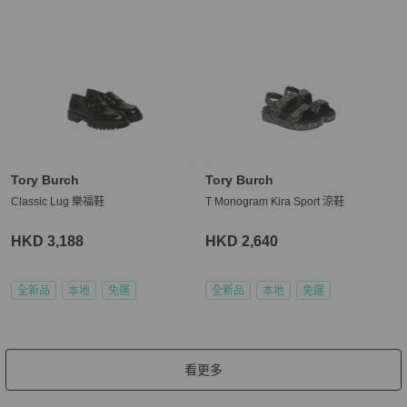
Tory Burch
Tory Burch
Classic Lug 樂福鞋
T Monogram Kira Sport 涼鞋
HKD 3,188
HKD 2,640
全新品
本地
免運
全新品
本地
免運
看更多