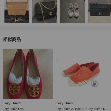
相似商品
更多相似
Tory Burch
女鞋
推薦精品
Tory Burch
Tory Burch
Tory Burch flats
Tory Burch 22158551 Kirby Suede M