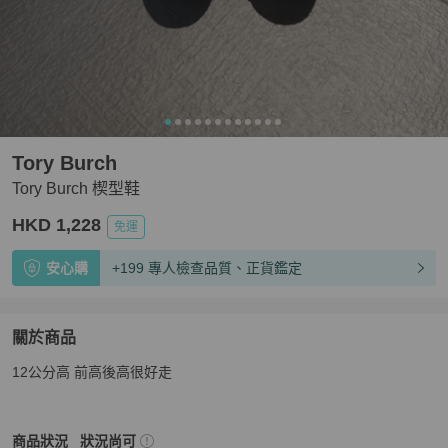
Tory Burch
Tory Burch 楔型鞋
HKD 1,228
免運
安心購
+199 專人檢查品質、正貨鑑定
關於商品
關於
12公分高 前高後高很好走
Tory Burch 楔型鞋
商品詳情與購買須知
Tory Burch
女鞋
商品狀態與細節
商品狀況
狀況尚可