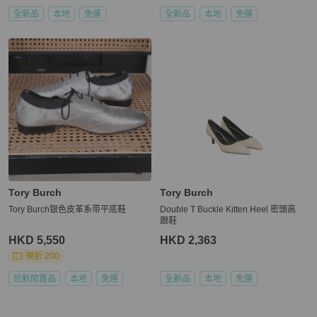
全新品
本地
免運
全新品
本地
免運
Tory Burch
Tory Burch
Tory Burch银色皮革系带平底鞋
Double T Buckle Kitten Heel 密頭高
跟鞋
HKD 5,550
HKD 2,363
現折 200
近新閒置品
本地
免運
全新品
本地
免運