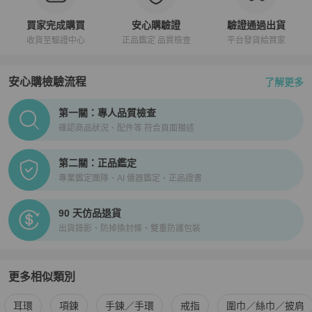
買家完成購買
安心購驗證
驗證通過出貨
收貨至驗證中心
正品鑑定 品質檢查
平台發貨給買家
安心購檢驗流程
了解更多
PopChill拍拍圈正品驗證、安心購檢驗流程介紹
第一關：專人品質檢查
確認商品狀況、配件等 符合頁面描述
第二關：正品鑑定
專業鑑定團隊、AI 儀器鑑定、正品證書
90 天仿品退貨
出貨錄影、防掉換封條、雙重防護包裝
更多相似類別
更多
Louis Vuitton
女士配件
相似商品推薦
耳環
項鍊
手鍊／手環
戒指
圍巾／絲巾／披肩