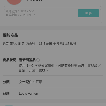
最低消費：
HKD 7,500
領券
有效期限：
2026-09-07
關於商品
關於
近新商品. 附盒 内直徑：16.5毫米 更多影片請私訊
LV 路易威登 IDYLLE BLOSSOM系列 18K金 白金 鑽石 
Louis Vuitton
女士配件
商品狀態與細節
商品狀況
近新閒置品
使用 1～2 次或僅試用過，可能有極輕微磨痕／髮絲紋／
刮痕／汙漬／氣味。
近新閒置品
Louis Vuitton
女士配件
分類資訊
分類
女士配件
耳環
女士配件
/
耳環
推薦
Louis Vuitton
Louis Vuitton
精品
推薦清單
女士配件
品牌介紹
品牌
Louis Vuitton