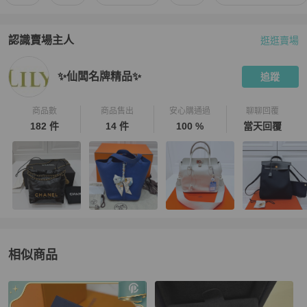
認識賣場主人
逛逛賣場
PopChill 拍拍圈嚴選賣家
✨仙闆名牌精品✨
介紹
✨仙闆名牌精品✨
追蹤
商品數
商品售出
安心購通過
聊聊回覆
182 件
14 件
100 %
當天回覆
相似商品
更多相似
Louis Vuitton
女士配件
推薦精品