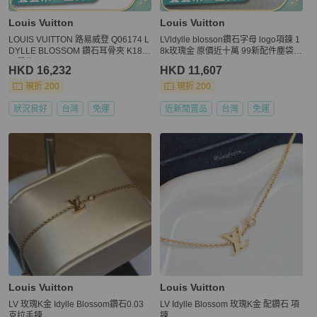
Louis Vuitton
Louis Vuitton
LOUIS VUITTON 路易威登 Q06174 L
LVldylle blosson鑽石字母 logo項鍊 1
DYLLE BLOSSOM 鑽石耳骨夾 K18P
8k玫瑰金 原價近十萬 99新配件塵袋盒
G 單枚
子
HKD 16,232
HKD 11,607
現折 200
現折 200
狀況良好
台灣
免運
近新閒置品
台灣
免運
Louis Vuitton
Louis Vuitton
LV 玫瑰K金 Idylle Blossom鑽石0.03
LV Idylle Blossom 玫瑰K金 配鑽石 項
克拉手鍊
鍊