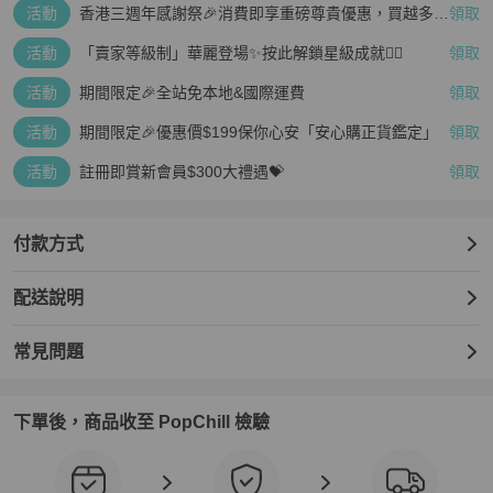
活動
香港三週年感謝祭🎉消費即享重磅尊貴優惠，買越多、
領取
疊越多、賺越多🤑
活動
「賣家等級制」華麗登場✨按此解鎖星級成就👆🏻
領取
活動
期間限定🎉全站免本地&國際運費
領取
活動
期間限定🎉優惠價$199保你心安「安心購正貨鑑定」
領取
活動
註冊即賞新會員$300大禮遇💝
領取
付款方式
配送說明
常見問題
下單後，商品收至 PopChill 檢驗