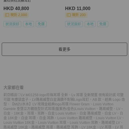
薰石英石流蘇耳釘
HKD 40,800
HKD 11,000
現折 2,000
現折 200
狀況良好
本地
免運
狀況良好
本地
免運
看更多
大家都在看
莉亞精品♡LV M01258 logo珍珠耳環 全新
、
Lv 耳環 全新閒置 很有設計感 可鹽
可甜 有塵袋盒子
、
LV路易威登白金滿鑽不對稱Logo耳釘，AB 款，經典 Logo 造
型
、
【MIZU水水】LV 玫瑰金經典logo耳環 Flower Gram
、
Louis Vuitton
Gamble 垂墜立方體造型針式耳環(藍紫色/金色)
Louis Vuitton
、
路易威登
、
LV
、
白金
、
18K金
、
耳環
、
耳飾
、
白金 Louis Vuitton
、
白金 路易威登
、
白金 LV
、
白
金 18K金
、
白金 耳環
、
白金 耳飾
、
Louis Vuitton 路易威登
、
Louis Vuitton LV
、
Louis Vuitton 18K金
、
Louis Vuitton 耳環
、
Louis Vuitton 耳飾
、
路易威登 LV
、
路易威登 18K金
、
路易威登 耳環
、
路易威登 耳飾
、
LV 18K金
、
LV 耳環
、
LV 耳