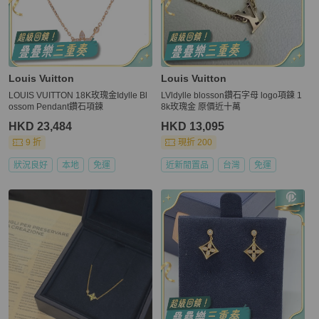
Louis Vuitton
Louis Vuitton
LOUIS VUITTON 18K玫瑰金Idylle Bl
LVldylle blosson鑽石字母 logo項鍊 1
ossom Pendant鑽石項鍊
8k玫瑰金 原價近十萬
HKD 23,484
HKD 13,095
9 折
現折 200
狀況良好
本地
免運
近新閒置品
台灣
免運