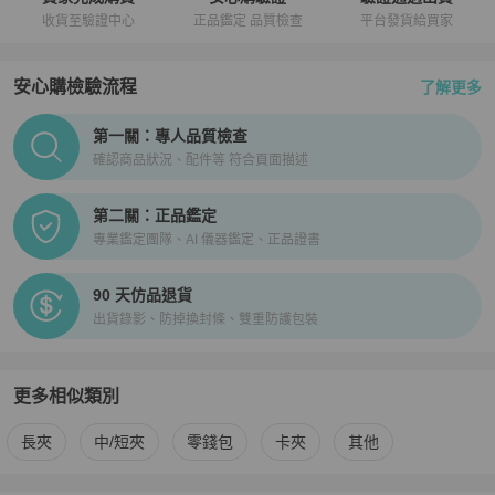
收貨至驗證中心
正品鑑定 品質檢查
平台發貨給買家
安心購檢驗流程
了解更多
PopChill拍拍圈正品驗證、安心購檢驗流程介紹
第一關：專人品質檢查
確認商品狀況、配件等 符合頁面描述
第二關：正品鑑定
專業鑑定團隊、AI 儀器鑑定、正品證書
90 天仿品退貨
出貨錄影、防掉換封條、雙重防護包裝
更多相似類別
更多
3.1 Phillip Lim
女士錢包 / 小皮件
相似商品推薦
長夾
中/短夾
零錢包
卡夾
其他