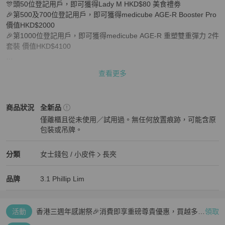
🎊頭50位登記用戶，即可獲得Lady M HKD$80 美食禮劵

🎉第500及700位登記用戶，即可獲得medicube AGE-R Booster Pro
價值HKD$2000

🎉第1000位登記用戶，即可獲得medicube AGE-R 重塑雙重彈力 2件
套裝 價值HKD$4100

於2025年6月6日聯絡得獎用戶有關領獎安排

查看更多
*限量禮品，先到先得，送完即止，不設通知。

*必須首次登記用戶才列為有資格參與活動。

*若註冊人數不足，則送贈給當月最後3位註冊用戶。

3.1 Phillip Lim
女士錢包 / 小皮件
商品狀態與細節
商品狀況
全新品
*本平台對於因郵寄過程中造成的禮劵/禮物遺失或損壞不承擔任何責
僅離櫃且從未使用／試用過。無任何放置痕跡，可能含原
任。如發生寄失情況，本平台將不會提供任何形式的賠償或補發。

包裝或吊牌。
*就一切有關事宜，PopChill將保留最終之決定權。
全新品
3.1 Phillip Lim
女士錢包 / 小皮件
分類資訊
分類
女士錢包 / 小皮件
長夾
女士錢包 / 小皮件
/
長夾
推薦
3.1 Phillip Lim
3.1 Phillip Lim
精品
推薦清單
女士錢包 / 小皮件
品牌介紹
品牌
3.1 Phillip Lim
活動
香港三週年感謝祭🎉消費即享重磅尊貴優惠，買越多、
領取
疊越多、賺越多🤑