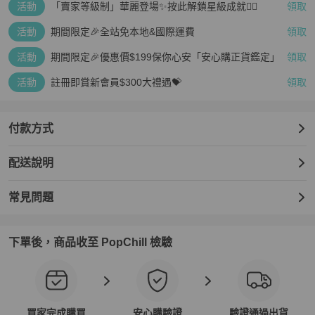
活動
「賣家等級制」華麗登場✨按此解鎖星級成就👆🏻
領取
活動
期間限定🎉全站免本地&國際運費
領取
活動
期間限定🎉優惠價$199保你心安「安心購正貨鑑定」
領取
活動
註冊即賞新會員$300大禮遇💝
領取
付款方式
配送說明
常見問題
下單後，商品收至 PopChill 檢驗
買家完成購買
安心購驗證
驗證通過出貨