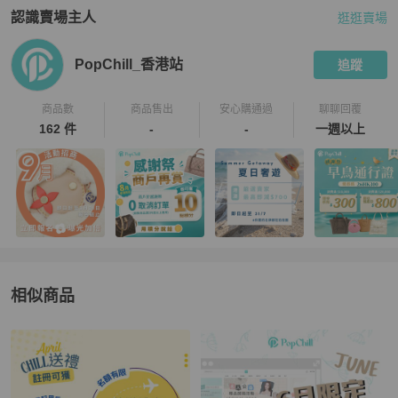
認識賣場主人
逛逛賣場
PopChill 拍拍圈嚴選賣家
PopChill_香港站
介紹
PopChill_香港站
追蹤
商品數
商品售出
安心購通過
聊聊回覆
162 件
-
-
一週以上
相似商品
更多相似
3.1 Phillip Lim
女士錢包 / 小皮件
推薦精品