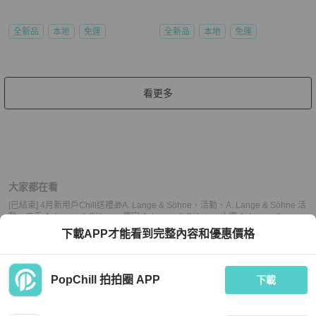
全新品
本地
免運
全新品
本地
免運
看更多
大家都在看
[已結束] 4月新用戶Chill送禮🎁
A. Lange & Söhne
、
活動
、
A. Lange & Söhne 活
動
、
二手 A. Lange & Söhne
、
便宜 A. Lange & Söhne
、
小資 A. Lange &
Söhne
、
熱門 A. Lange & Söhne
、
中古 A. Lange & Söhne
、
推薦 A. Lange &
下載APP才能看到完整內容和優惠價格
Söhne
、
二手 活動
、
便宜 活動
、
小資 活動
、
熱門 活動
、
中古 活動
、
推薦 活動
PopChill 拍拍圈 APP
下載