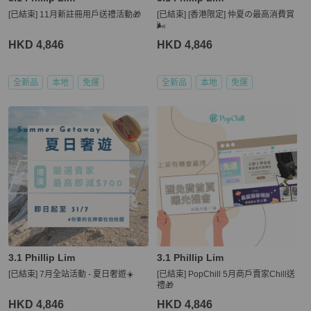
[已結束] 11月新註冊用戶送禮活動🎁
[已結束] [香港限定] 仲夏の最高消費賞
🌬️
HKD 4,846
HKD 4,846
全新品
本地
免運
全新品
本地
免運
3.1 Phillip Lim
3.1 Phillip Lim
[已結束] 7月全站活動 - 夏日奢遊☀️
[已結束] PopChill 5月商戶賣家Chill送
禮🎁
HKD 4,846
HKD 4,846