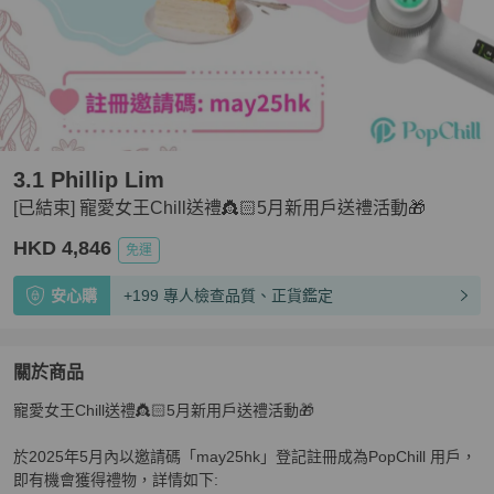
3.1 Phillip Lim
[已結束] 寵愛女王Chill送禮👸🏻5月新用戶送禮活動🎁
HKD 4,846
免運
安心購
+199 專人檢查品質、正貨鑑定
關於商品
關於
寵愛女王Chill送禮👸🏻5月新用戶送禮活動🎁

[已結束] 寵愛女王Chill送禮👸🏻5月新用戶送禮活動🎁
商
於2025年5月內以邀請碼「may25hk」登記註冊成為PopChill 用戶，
即有機會獲得禮物，詳情如下:
