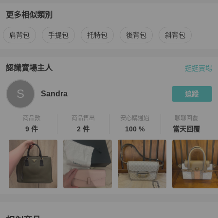
更多相似類別
更多
Valextra
女包
相似商品推薦
肩背包
手提包
托特包
後背包
斜背包
認識賣場主人
逛逛賣場
PopChill 拍拍圈嚴選賣家
Sandra
介紹
S
Sandra
追蹤
商品數
商品售出
安心購通過
聊聊回覆
9 件
2 件
100 %
當天回覆