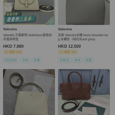
Valextra
Valextra
Valextra 万莱斯特 IsideNano荔枝纹
全新 Valextra水桶 brera shoulder ba
手提斜挎包
g 水桶包（岩石灰ash grey)
HKD 7,980
HKD 12,500
現折 200
現折 200
狀況良好
本地
免運
全新品
本地
免運