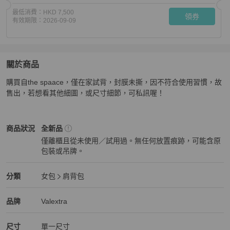
最低消費：
HKD 7,500
領券
有效期限：
2026-09-09
關於商品
關於
購買自the spaace，僅在家試背，封膜未撕，因不符合使用習慣，故
valextra粉色腋下肩背包
商品詳情與購買須知
售出，若想看其他細圖，或尺寸細節，可私訊喔！
Valextra
女包
商品狀態與細節
商品狀況
全新品
僅離櫃且從未使用／試用過。無任何放置痕跡，可能含原
包裝或吊牌。
全新品
Valextra
女包
分類資訊
分類
女包
肩背包
女包
/
肩背包
推薦
Valextra
Valextra
精品
推薦清單
女包
品牌介紹
品牌
Valextra
尺寸
單一尺寸