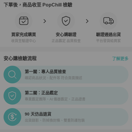
下單後，商品收至 PopChill 檢驗
買家完成購買
安心購驗證
驗證通過出貨
收貨至驗證中心
正品鑑定 品質檢查
平台發貨給買家
安心購檢驗流程
了解更多
PopChill拍拍圈正品驗證、安心購檢驗流程介紹
第一關：專人品質檢查
確認商品狀況、配件等 符合頁面描述
第二關：正品鑑定
專業鑑定團隊、AI 儀器鑑定、正品證書
90 天仿品退貨
出貨錄影、防掉換封條、雙重防護包裝