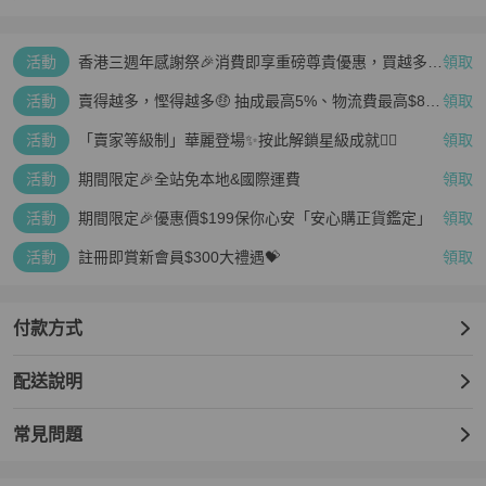
活動
香港三週年感謝祭🎉消費即享重磅尊貴優惠，買越多、
領取
疊越多、賺越多🤑
活動
賣得越多，慳得越多🤑 抽成最高5%、物流費最高$800
領取
🤩 再見無上限抽成👋🏻
活動
「賣家等級制」華麗登場✨按此解鎖星級成就👆🏻
領取
活動
期間限定🎉全站免本地&國際運費
領取
活動
期間限定🎉優惠價$199保你心安「安心購正貨鑑定」
領取
活動
註冊即賞新會員$300大禮遇💝
領取
付款方式
配送說明
常見問題