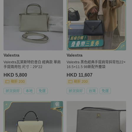
Valextra
Valextra
Valextra瓦萊斯特奶昔白 經典款 單肩
Valextra 黑色經典手提肩背斜背包22×
手提兩用包 尺寸：29*22
16.5×11.5 98新配件塵袋
HKD 5,800
HKD 11,607
現折 200
現折 200
狀況良好
本地
免運
狀況良好
台灣
免運