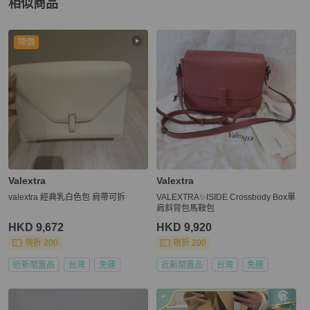
相似商品
更多相似
Valextra
女包
推薦精品
降價
Valextra
Valextra
valextra 經典乳白色包 肩帶可拆
VALEXTRA✨ISIDE Crossbody Box單
肩斜背包馬鞍包
HKD 9,672
HKD 9,920
現折 200
現折 200
近新閒置品
台灣
免運
近新閒置品
台灣
免運