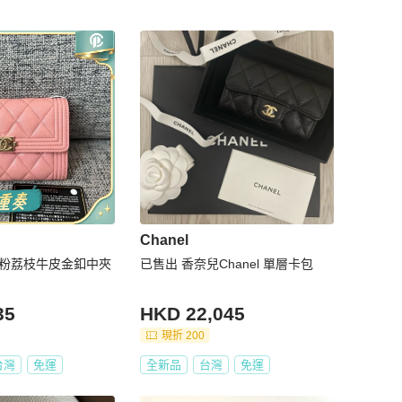
Chanel
 櫻花粉荔枝牛皮金釦中夾
已售出 香奈兒Chanel 單層卡包
35
HKD 22,045
現折 200
台灣
免運
全新品
台灣
免運