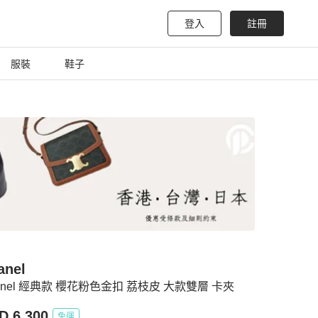
登入
註冊
服裝
鞋子
anel
anel 經典款 櫻花粉色金扣 荔枝皮 大款雙層 卡夾
D 6,300
免運