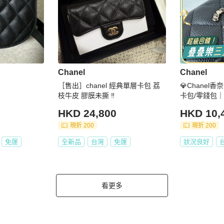
Chanel
Chanel
［售出］chanel 經典單層卡包 荔
💎Chane
枝牛皮 膠膜未撕 ‼️
卡包/零錢包
C｜全新未使
HKD 24,800
HKD 10,
現折 200
現折 200
免運
全新品
台灣
免運
狀況良好
看更多