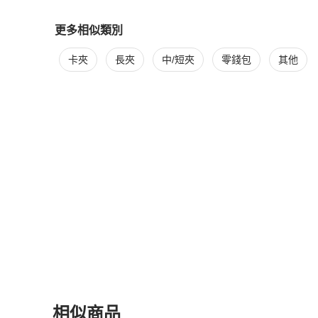
更多相似類別
更多
Chanel
女士錢包 / 小皮件
相似商品推薦
卡夾
長夾
中/短夾
零錢包
其他
相似商品