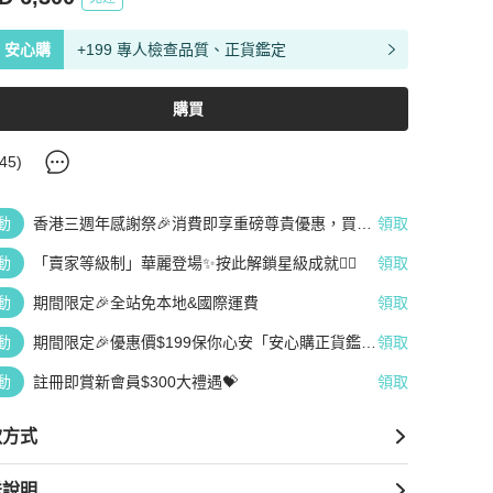
安心購
+199 專人檢查品質、正貨鑑定
購買
45
)
動
香港三週年感謝祭🎉消費即享重磅尊貴優惠，買越
領取
多、疊越多、賺越多🤑
動
「賣家等級制」華麗登場✨按此解鎖星級成就👆🏻
領取
動
期間限定🎉全站免本地&國際運費
領取
動
期間限定🎉優惠價$199保你心安「安心購正貨鑑
領取
定」
動
註冊即賞新會員$300大禮遇💝
領取
款方式
送說明