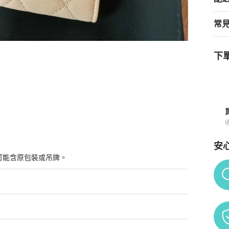
常
下單
卡夾
商品詳情與購買須知
安
可能含原包裝或吊牌。
Po