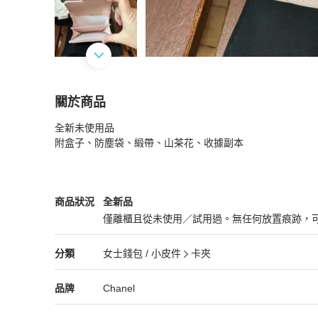
關於商品
關於
全新未使用品

Chanel 經典款 櫻花粉色金扣 荔枝皮 大款雙層 
附盒子、防塵袋、緞帶、山茶花、收據副本
Chanel
女士錢包 / 小皮件
商品狀態與細節
商品狀況
全新品
僅離櫃且從未使用／試用過。無任何放置痕跡，
全新品
Chanel
女士錢包 / 小皮件
分類資訊
分類
女士錢包 / 小皮件
卡夾
女士錢包 / 小皮件
/
卡夾
推薦
Chanel
Chanel
精品
推薦清單
女士錢包 / 小皮件
品牌介紹
品牌
Chanel