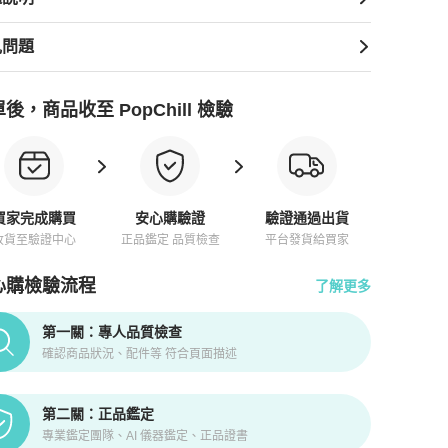
見問題
後，商品收至 PopChill 檢驗
買家完成購買
安心購驗證
驗證通過出貨
收貨至驗證中心
正品鑑定 品質檢查
平台發貨給買家
心購檢驗流程
了解更多
pChill拍拍圈正品驗證、安心購檢驗流程介紹
第一關：專人品質檢查
確認商品狀況、配件等 符合頁面描述
第二關：正品鑑定
專業鑑定團隊、AI 儀器鑑定、正品證書