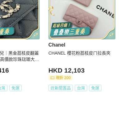
Chanel
l香奈兒｜黑金荔枝皮翻蓋
CHANEL 櫻花粉荔枝皮ㄇ拉長夾
｜高價款珍珠琺瑯大雙
用芯片款
416
HKD 12,103
現折 200
台灣
免運
近新閒置品
台灣
免運