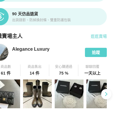
90 天仿品退貨
出貨錄影、防掉換封條、雙重防護包裝
識賣場主人
逛逛賣場
pChill 拍拍圈嚴選賣家
Alegance Luxury
介紹
Alegance Luxury
追蹤
商品數
商品售出
安心購通過
聊聊回覆
61 件
14 件
75 %
一天以上