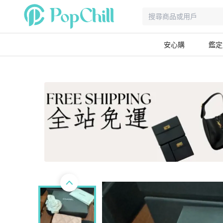
安心購
鑑定