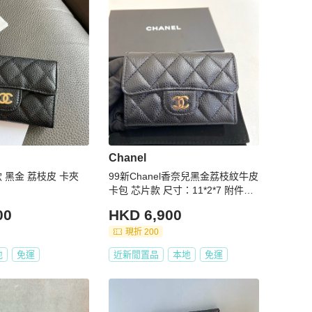
Chanel
典款 黑金 荔枝皮 卡夾
99新Chanel香奈兒黑金荔枝紋牛皮
卡包 芯片款 尺寸：11*2*7 附件：
盒子 塵袋。
00
HKD 6,900
現折 200
地
免運
近新閒置品
本地
免運