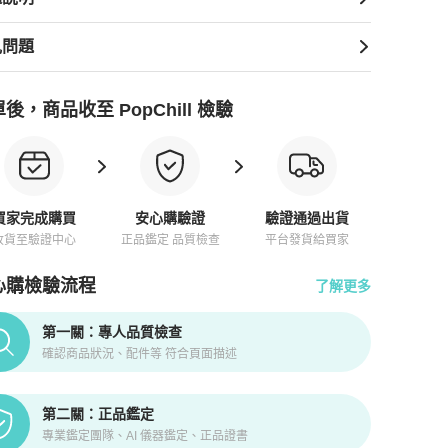
見問題
後，商品收至 PopChill 檢驗
買家完成購買
安心購驗證
驗證通過出貨
收貨至驗證中心
正品鑑定 品質檢查
平台發貨給買家
心購檢驗流程
了解更多
pChill拍拍圈正品驗證、安心購檢驗流程介紹
第一關：專人品質檢查
確認商品狀況、配件等 符合頁面描述
第二關：正品鑑定
專業鑑定團隊、AI 儀器鑑定、正品證書