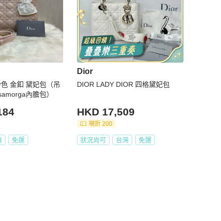
Dior
嫩粉色 金釦 黛妃包（吊
DIOR LADY DIOR 四格黛妃包
amorga內膽包）
184
HKD 17,509
現折 200
灣
免運
狀況尚可
台灣
免運