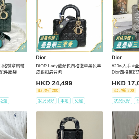
Dior
Dior
妃四格徽章肩帶
DIOR Lady戴妃包四格徽章黑色羊
#20w入手 #
8新配件塵袋
皮銀扣肩背包
Dior四格黛
🈶保卡 背帶
HKD 24,499
HKD 17,
現折 200
現折 200
免運
狀況良好
本地
免運
狀況良好