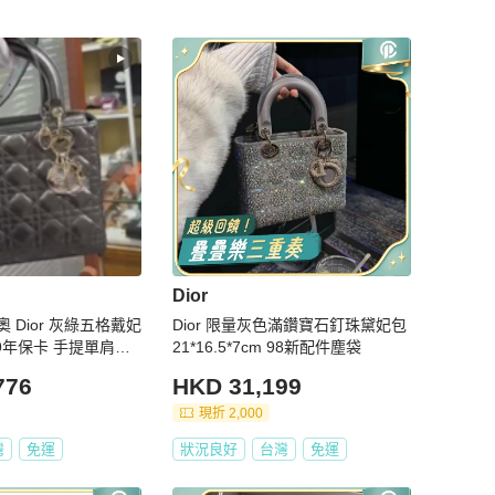
Dior
 Dior 灰綠五格戴妃
Dior 限量灰色滿鑽寶石釘珠黛妃包
9年保卡 手提單肩斜
21*16.5*7cm 98新配件塵袋
776
HKD 31,199
現折 2,000
灣
免運
狀況良好
台灣
免運