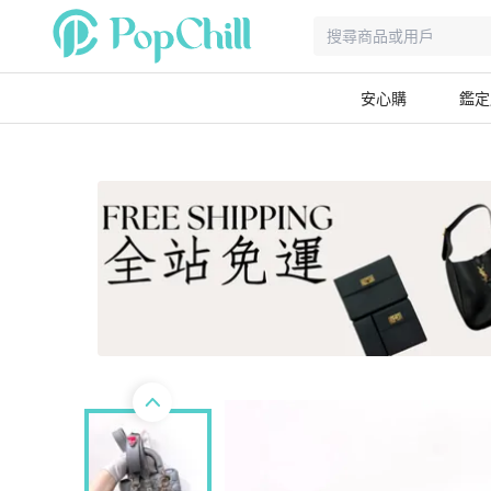
安心購
鑑定