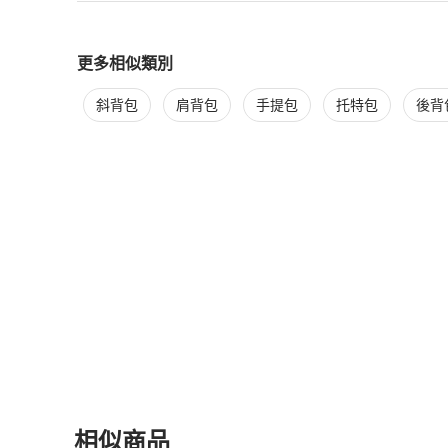
更多相似類別
更多
Dior
女包
相似商品推薦
斜背包
肩背包
手提包
托特包
後背
相似商品