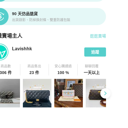
90 天仿品退貨
出貨錄影、防掉換封條、雙重防護包裝
識賣場主人
逛逛賣場
pChill 拍拍圈嚴選賣家
Lavishhk
介紹
Lavishhk
追蹤
商品數
商品售出
安心購通過
聊聊回覆
306 件
23 件
100 %
一天以上