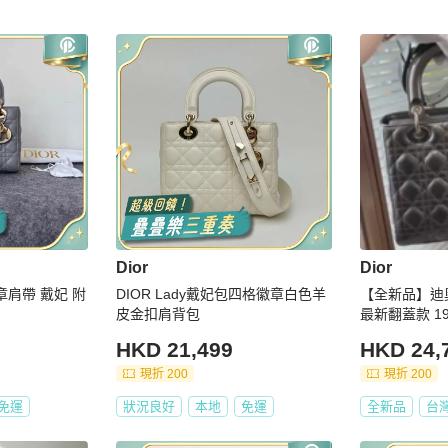
Dior
Dior
徽章肩帶 戴妃 附
DIOR Lady戴妃包四格徽章白色羊
【全新品】迪奧
皮金扣肩背包
最新翻蓋款 1
挎包 五金膜在
HKD 21,499
HKD 24,
現折 200
現折 200
免運
狀況良好
本地
免運
全新品
台