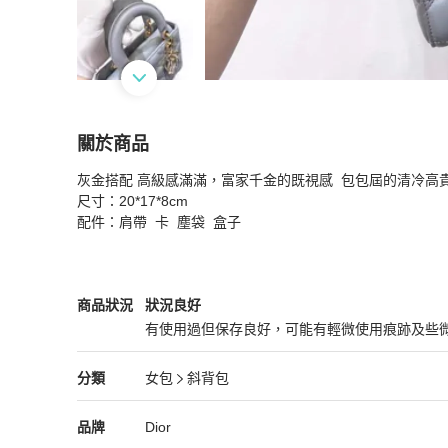
關於商品
關於
灰金搭配 高級感滿滿，富家千金的既視感  包包屆的清冷高貴
Dior 岩石灰 金扣 四格 徽章肩帶 戴妃包
商品詳情
尺寸：20*17*8cm

配件：肩帶  卡  塵袋  盒子
Dior
女包
商品狀態與細節
商品狀況
狀況良好
有使用過但保存良好，可能有輕微使用痕跡及些
狀況良好
Dior
女包
分類資訊
分類
女包
斜背包
女包
/
斜背包
推薦
Dior
Dior
精品
推薦清單
女包
品牌介紹
品牌
Dior