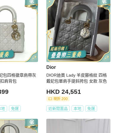
Dior
dy戴妃包四格徽章肩帶灰
DIOR迪奧 Lady 羊皮藤格紋 四格
金扣肩背包
戴妃包單肩手提斜挎包 女款 灰色
399
HKD 24,551
現折 200
本地
免運
近新閒置品
本地
免運