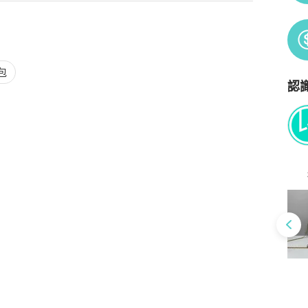
包
認
Po