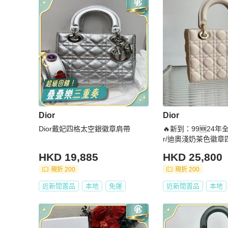
Dior
Dior
Dior戴妃四格太空銀徽章肩帶
🔥新到：99🆕24年
r/迪奧淺奶茶色徽
溫柔粉嫩又百搭～
HKD 19,885
HKD 25,800
現折 200
現折 200
近新閒置品
本地
免運
近新閒置品
本地