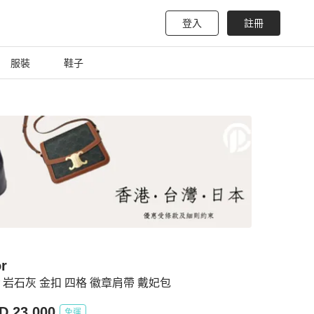
登入
註冊
服裝
鞋子
r
or 岩石灰 金扣 四格 徽章肩帶 戴妃包
D 23,000
免運