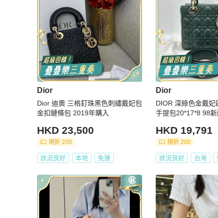
Dior
Dior
Dior 迪奧 三格釘珠黑色刺繡戴妃包
DIOR 深綠色金戴
金扣鏈條包 2019年購入
手提包20*17*8 9
HKD 23,500
HKD 19,791
現折 200
現折 200
狀況良好
本地
免運
狀況良好
台灣