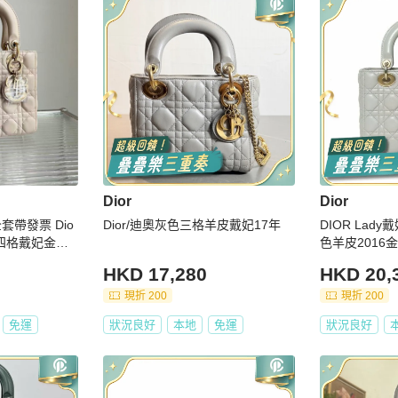
Dior
Dior
全套帶發票 Dio
Dior/迪奧灰色三格羊皮戴妃17年
DIOR La
章四格戴妃金扣
色羊皮2016
HKD 17,280
HKD 20,
現折 200
現折 200
免運
狀況良好
本地
免運
狀況良好