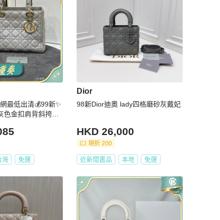
Dior
全網最低出清💰99新✨
98新Dior迪奧 lady四格磨砂灰戴妃
妃灰色金扣肩背斜挎包
調
085
HKD 26,000
現折 200
台灣
免運
近新閒置品
本地
免運