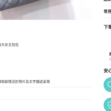
常
下單
大女主包包

與購買須知
安
Po
微瑕疵情況於照片及文字描述呈現