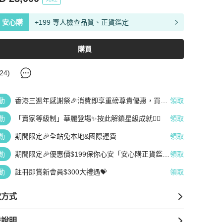
安心購
+199 專人檢查品質、正貨鑑定
購買
24
)
動
香港三週年感謝祭🎉消費即享重磅尊貴優惠，買越
領取
多、疊越多、賺越多🤑
動
「賣家等級制」華麗登場✨按此解鎖星級成就👆🏻
領取
動
期間限定🎉全站免本地&國際運費
領取
動
期間限定🎉優惠價$199保你心安「安心購正貨鑑
領取
定」
動
註冊即賞新會員$300大禮遇💝
領取
款方式
送說明