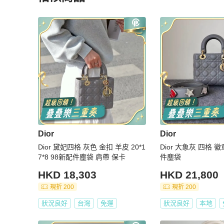
更多相似
Dior
女包
推薦精品
Dior
Dior
Dior 黛妃四格 灰色 金扣 羊皮 20*1
Dior 大象灰 四格 
7*8 98新配件塵袋 肩帶 保卡
件塵袋
HKD 18,303
HKD 21,800
現折 200
現折 200
狀況良好
台灣
免運
狀況良好
本地