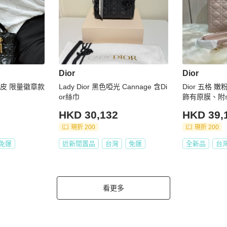
Dior
Dior
牛皮 限量徽章款
Lady Dior 黑色啞光 Cannage 含Di
Dior 五格 
or絲巾
飾有原膜、附s
HKD 30,132
HKD 39,
現折 200
現折 200
免運
近新閒置品
台灣
免運
全新品
台
看更多