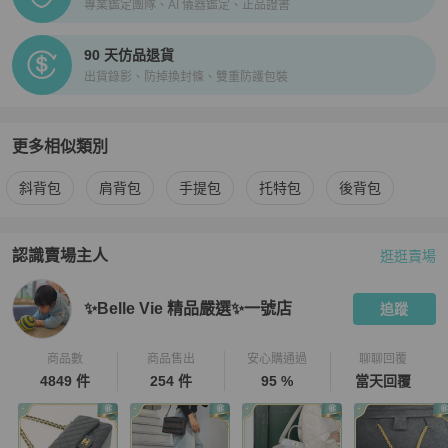
專業鑑定團隊、AI 儀器鑑定、正品證書
90 天仿品退貨
出貨錄影、防掉換封條、雙重防護包裝
更多相似類別
更多
Louis Vuitton
女包
相似商品推薦
斜背包
肩背包
手提包
托特包
後背包
認識賣場主人
逛逛賣場
PopChill 拍拍圈嚴選賣家
✨Belle Vie 精品嚴選✨一號店
介紹
✨Belle Vie 精品嚴選✨一號店
追蹤
商品數
商品售出
安心購通過
聊聊回覆
4849 件
254 件
95 %
當天回覆