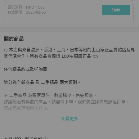
最低消費：
HKD 7,500
領券
有效期限：
2026-09-05
關於商品
關於
👉本店與來自歐洲、香港、上海、日本等地的上百家正品實體店及專
LV Lockme黑金肩背斜背郵差包 22*16*12 98新配件塵袋
業代購合作，所有商品皆保證 100% 原廠正品 👈

任何精品款式歡迎詢問

皆分為全新商品 及 二手精品 兩大類別。

🔹 二手商品 為獨家單件，數量稀少，售完即無。

建議您若有喜歡的商品，請盡快下單，我們將立即為您處理訂單。

感謝您的理解與支持 🙏

查看更多
📌 下單前請務必確認：

✔ 商品是否仍有庫存

✔ 尺寸是否合適
