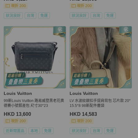
現折 200
現折 200
狀況良好
台灣
免運
狀況良好
台灣
免運
Louis Vuitton
Louis Vuitton
99新Louis Vuitton 路易威登黑老花奧
LV 水波紋銀扣手提肩背包 芯片款 20*
德賽小號郵差包 尺寸30*23
15.5*8 98新配件塵袋
HKD 13,600
HKD 14,583
現折 200
現折 200
近新閒置品
本地
免運
狀況良好
台灣
免運