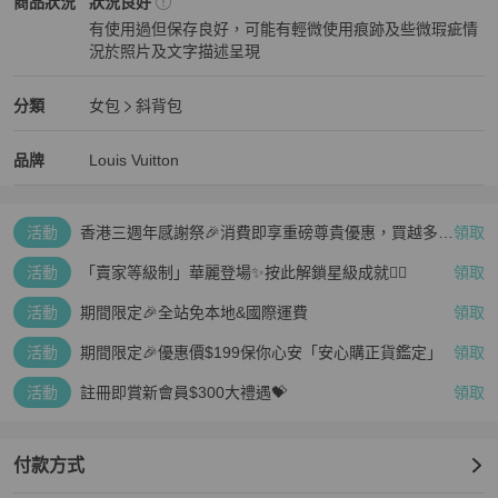
Louis Vuitton
女包
商品狀態與細節
商品狀況
狀況良好
再次感謝您的配合與體諒 🙏

有使用過但保存良好，可能有輕微使用痕跡及些微瑕疵情
況於照片及文字描述呈現
💳 支援 零卡分期付款，歡迎隨時私訊洽詢！

狀況良好
⚠ 注意事項：二手商品售出後恕不接受退換貨，敬請理解。
Louis Vuitton
女包
分類資訊
分類
女包
斜背包
女包
/
斜背包
推薦
Louis Vuitton
Louis Vuitton
精品
推薦清單
女包
品牌介紹
品牌
Louis Vuitton
活動
香港三週年感謝祭🎉消費即享重磅尊貴優惠，買越多、
領取
疊越多、賺越多🤑
活動
「賣家等級制」華麗登場✨按此解鎖星級成就👆🏻
領取
活動
期間限定🎉全站免本地&國際運費
領取
活動
期間限定🎉優惠價$199保你心安「安心購正貨鑑定」
領取
活動
註冊即賞新會員$300大禮遇💝
領取
付款方式