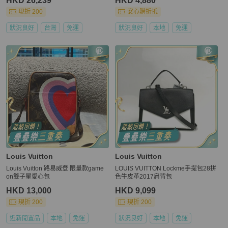
HKD 26,239
HKD 4,880
現折 200
安心購折抵
狀況良好
台灣
免運
狀況良好
本地
免運
Louis Vuitton
Louis Vuitton
Louis Vuitton 路易威登 限量款game
LOUIS VUITTON Lockme手提包28拼
on雙子星愛心包
色牛皮革2017肩背包
HKD 13,000
HKD 9,099
現折 200
現折 200
近新閒置品
本地
免運
狀況良好
本地
免運