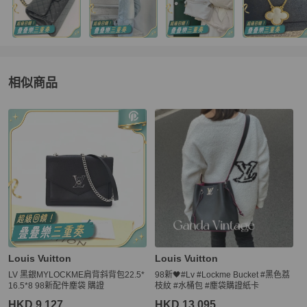
相似商品
更多相似
Louis Vuitton
女包
推薦精品
Louis Vuitton
Louis Vuitton
LV 黑銀MYLOCKME肩背斜背包22.5*
98新🖤#Lv #Lockme Bucket #黑色荔
16.5*8 98新配件塵袋 購證
枝紋 #水桶包 #塵袋購證紙卡
HKD 9,127
HKD 13,095