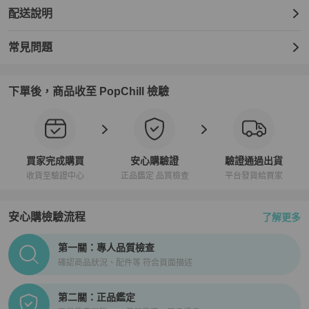
配送說明
常見問題
下單後，商品收至 PopChill 檢驗
買家完成購買
安心購驗證
驗證通過出貨
收貨至驗證中心
正品鑑定 品質檢查
平台發貨給買家
安心購檢驗流程
了解更多
PopChill拍拍圈正品驗證、安心購檢驗流程介紹
第一關：專人品質檢查
確認商品狀況、配件等 符合頁面描述
第二關：正品鑑定