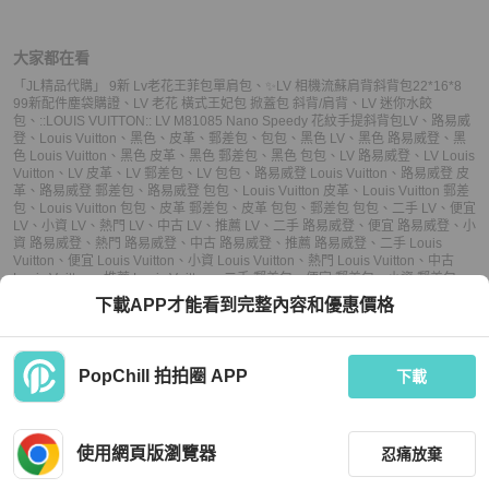
大家都在看
「JL精品代購」 9新 Lv老花王菲包單肩包
、
✨LV 相機流蘇肩背斜背包22*16*8
99新配件塵袋購證
、
LV 老花 橫式王妃包 掀蓋包 斜背/肩背
、
LV 迷你水餃
包
、
::LOUIS VUITTON:: LV M81085 Nano Speedy 花紋手提斜背包
LV
、
路易威
登
、
Louis Vuitton
、
黑色
、
皮革
、
郵差包
、
包包
、
黑色 LV
、
黑色 路易威登
、
黑
色 Louis Vuitton
、
黑色 皮革
、
黑色 郵差包
、
黑色 包包
、
LV 路易威登
、
LV Louis
Vuitton
、
LV 皮革
、
LV 郵差包
、
LV 包包
、
路易威登 Louis Vuitton
、
路易威登 皮
革
、
路易威登 郵差包
、
路易威登 包包
、
Louis Vuitton 皮革
、
Louis Vuitton 郵差
包
、
Louis Vuitton 包包
、
皮革 郵差包
、
皮革 包包
、
郵差包 包包
、
二手 LV
、
便宜
LV
、
小資 LV
、
熱門 LV
、
中古 LV
、
推薦 LV
、
二手 路易威登
、
便宜 路易威登
、
小
資 路易威登
、
熱門 路易威登
、
中古 路易威登
、
推薦 路易威登
、
二手 Louis
Vuitton
、
便宜 Louis Vuitton
、
小資 Louis Vuitton
、
熱門 Louis Vuitton
、
中古
Louis Vuitton
、
推薦 Louis Vuitton
、
二手 郵差包
、
便宜 郵差包
、
小資 郵差包
、
熱門 郵差包
、
中古 郵差包
、
推薦 郵差包
、
二手 包包
、
便宜 包包
、
小資 包包
、
下載APP才能看到完整內容和優惠價格
熱門 包包
、
中古 包包
、
推薦 包包
PopChill 拍拍圈 APP
下載
上架
使用網頁版瀏覽器
忍痛放棄