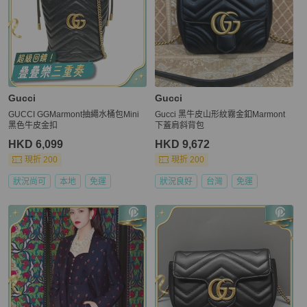
Gucci
Gucci
GUCCI GGMarmont抽繩水桶包Mini
Gucci 黑牛皮山形紋霧金釦Marmont
黑色牛皮金扣
下蓋肩斜背包
HKD 6,099
HKD 9,672
現折 200
現折 200
狀況尚可
本地
免運
狀況良好
台灣
免運