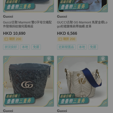
Gucci
Gucci
Gucci/古馳 Marmont 雙G字母交織配
GUCCI古馳 GG Marmont 馬蒙金標Lo
件竪條斜紋幾何風格設
go絎縫鏈條肩帶抽繩 皮革
HKD 10,690
HKD 6,566
現折 200
現折 200
狀況良好
本地
免運
近新閒置品
本地
免運
Gucci
Gucci