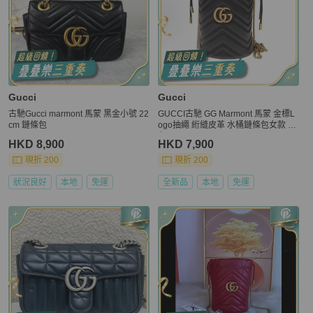
Gucci
Gucci
古馳Gucci marmont 馬蒙 黑金小號 22
GUCCI古馳 GG Marmont 馬蒙 金標L
cm 鏈條包
ogo抽繩 絎縫皮革 水桶鏈條包女款 黑
色
HKD 8,900
HKD 7,900
現折 200
現折 200
狀況良好
本地
免運
全新品
本地
免運