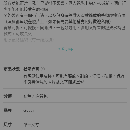
所有功能正常，我自己覺得不影響，個人視覺上約7～8成新，請自行
斟酌能不能接受有磨損囉

另外袋內有一個小污漬，以及包身有些微因背戴造成的些微摩擦痕跡

（瑕疵都呈現在照片上，如果有需要其他補充照片歡迎私訊）

背帶可拆、可變換不同背法，一包好幾用，實用又好看的經典水桶包
款式，可放長夾

附原廠防塵袋（有一處污漬）

包包尺寸：約長20.5/寬14.5/高22 cm
查看更多
Gucci
女包
商品狀態與細節
商品狀況
狀況尚可
有明顯使用痕跡，可能有磨痕、刮痕、汙漬、破損、保存
不良等情況於照片及文字描述呈現
狀況尚可
Gucci
女包
分類資訊
分類
女包
肩背包
女包
/
肩背包
推薦
Gucci
Gucci
精品
推薦清單
女包
品牌介紹
品牌
Gucci
尺寸
單一尺寸