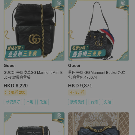
Gucci
Gucci
GUCCI 牛皮皮革GG Marmont Mini B
黑色 牛皮 GG Marmont Bucket 水痛
ucket鏈帶肩背袋
包 肩背包 476674
HKD 8,220
HKD 9,871
現折 200
95 折
狀況良好
本地
免運
狀況良好
台灣
免運