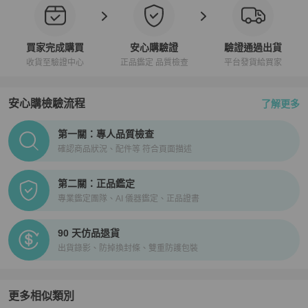
買家完成購買
安心購驗證
驗證通過出貨
收貨至驗證中心
正品鑑定 品質檢查
平台發貨給買家
安心購檢驗流程
了解更多
PopChill拍拍圈正品驗證、安心購檢驗流程介紹
第一關：專人品質檢查
確認商品狀況、配件等 符合頁面描述
第二關：正品鑑定
專業鑑定團隊、AI 儀器鑑定、正品證書
90 天仿品退貨
出貨錄影、防掉換封條、雙重防護包裝
更多相似類別