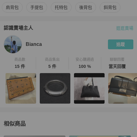
更多
Gucci
女包
相似商品推薦
肩背包
手提包
托特包
後背包
斜背包
認識賣場主人
逛逛賣場
PopChill 拍拍圈嚴選賣家
Bianca
介紹
Bianca
追蹤
商品數
商品售出
安心購通過
聊聊回覆
15 件
5 件
100 %
當天回覆
相似商品
更多相似
Gucci
女包
推薦精品