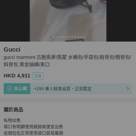
Gucci
gucci marmont 古馳馬夢/馬蒙 水桶包/手提包/肩背包/側背包/
斜背包 黑金抽繩/束口
HKD 4,911
免運
安心購
+199 專人檢查品質、正貨鑑定
關於商品
關於
私物出售

gucci marmont 古馳馬夢/馬蒙 水桶包/手提包/肩背包/
袋口有明顯使用痕跡故便宜出售

這個包包正常使用袋口容易磨損
