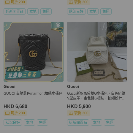
現折 200
現折 200
近新閒置品
本地
免運
狀況良好
本地
免運
Gucci
Gucci
GUCCI 古馳黑色marmont抽繩水桶包
Gucci新款馬蒙雙G水桶包，白色絎縫
V型皮革，金色雙G標誌，抽繩設計可
調大小。尺寸14.5x20x7.5cm，配肩
HKD 6,680
HKD 5,900
帶可斜挎 99新有購證
現折 200
現折 200
狀況良好
本地
免運
近新閒置品
本地
免運