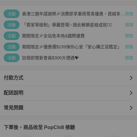
活動
香港三週年感謝祭🎉消費即享重磅尊貴優惠，買越多、
領取
疊越多、賺越多🤑
活動
「賣家等級制」華麗登場✨按此解鎖星級成就👆🏻
領取
活動
期間限定🎉全站免本地&國際運費
領取
活動
期間限定🎉優惠價$199保你心安「安心購正貨鑑定」
領取
活動
註冊即賞新會員$300大禮遇💝
領取
付款方式
配送說明
常見問題
下單後，商品收至 PopChill 檢驗