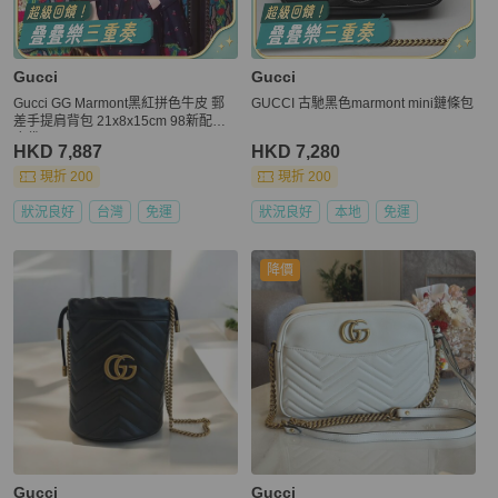
Gucci
Gucci
Gucci GG Marmont黑紅拼色牛皮 郵
GUCCI 古馳黑色marmont mini鏈條包
差手提肩背包 21x8x15cm 98新配件
塵袋
HKD 7,887
HKD 7,280
現折 200
現折 200
狀況良好
台灣
免運
狀況良好
本地
免運
降價
Gucci
Gucci