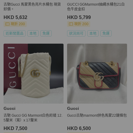
古馳Gucci 馬蒙黑色亮片水桶包 現貨
GUCCI GGMarmont抽繩水桶包21白
好價。
色牛皮金扣
HKD 5,632
HKD 5,799
現折 200
現折 200
近新閒置品
本地
免運
狀況尚可
本地
免運
Gucci
Gucci
古馳 Gucci GG Marmont白色絎縫 12.
Gucci古馳marmont拼色馬蒙22鏈條包
5釐米（寬）x 17釐米
HKD 7,500
HKD 6,500