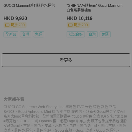
GUCCI Marmont系列迷你水桶包
*SHIHNA名牌精品* Gucci Marmont
白色馬夢相機包
HKD 9,920
HKD 10,119
現折 200
現折 200
全新品
台灣
免運
狀況良好
台灣
免運
看更多
大家都在看
GUCCI GG Supreme Web Sherry Line 單肩包 PVC 米色 棕色 銀色 正品
BA103
、
Gucci Aphrodite Mini 粉色 小羊皮 愛神包
、
98新🌟Gucci黑金全皮Aril
系列大logo單肩斜挎包
、
全新閒置🈶️購證❤️ #gucci #粉色 全皮 #月牙包 #豌豆包
#月亮包
、
GUCCI古馳 Ophidia 復古老花Logo 帆布拼皮 腋下包手提單肩包 迷你
女款
Gucci
、
古馳
、
黑色
、
皮革
、
水桶包
、
包包
、
黑色 Gucci
、
黑色 古馳
、
黑色
皮革
、
黑色 水桶包
、
黑色 包包
、
Gucci 古馳
、
Gucci 皮革
、
Gucci 水桶包
、