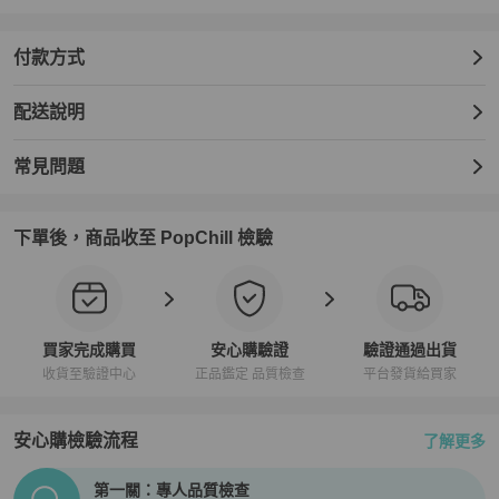
付款方式
配送說明
常見問題
下單後，商品收至 PopChill 檢驗
買家完成購買
安心購驗證
驗證通過出貨
收貨至驗證中心
正品鑑定 品質檢查
平台發貨給買家
安心購檢驗流程
了解更多
PopChill拍拍圈正品驗證、安心購檢驗流程介紹
第一關：專人品質檢查