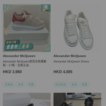
Alexander McQueen
Alexander McQueen
Alexander McQueen麥昆女款運動
Alexander McQueen Shoes
鞋，37碼，全新正品
HKD 3,980
HKD 4,085
全新品
本地
免運
狀況良好
本地
免運