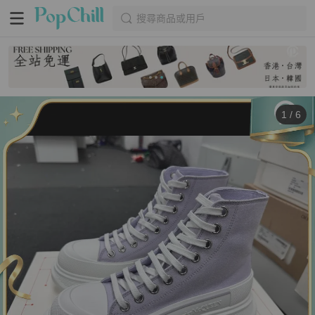
搜尋商品或用戶
1
/
6