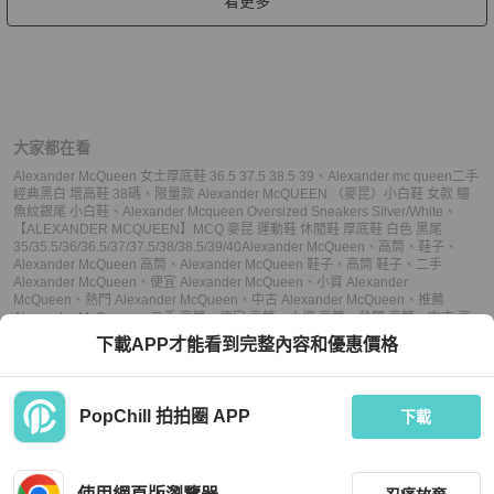
看更多
大家都在看
Alexander McQueen 女士厚底鞋 36.5 37.5 38.5 39
、
Alexander mc queen二手
經典黑白 增高鞋 38碼
、
限量款 Alexander McQUEEN （麥昆）小白鞋 女款 鱷
魚紋銀尾 小白鞋
、
Alexander Mcqueen Oversized Sneakers Silver/White
、
【ALEXANDER MCQUEEN】MCQ 麥昆 運動鞋 休閒鞋 厚底鞋 白色 黑尾
35/35.5/36/36.5/37/37.5/38/38.5/39/40
Alexander McQueen
、
高筒
、
鞋子
、
Alexander McQueen 高筒
、
Alexander McQueen 鞋子
、
高筒 鞋子
、
二手
Alexander McQueen
、
便宜 Alexander McQueen
、
小資 Alexander
McQueen
、
熱門 Alexander McQueen
、
中古 Alexander McQueen
、
推薦
Alexander McQueen
、
二手 高筒
、
便宜 高筒
、
小資 高筒
、
熱門 高筒
、
中古 高
筒
、
推薦 高筒
、
二手 鞋子
、
便宜 鞋子
、
小資 鞋子
、
熱門 鞋子
、
中古 鞋子
、
推
下載APP才能看到完整內容和優惠價格
薦 鞋子
PopChill 拍拍圈 APP
下載
上架