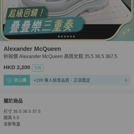
Alexander McQueen
秒殺價 Alexander McQueen 高筒女鞋 35.5 36.5 367.5
HKD 2,200
免運
安心購
+199 專人檢查品質、正貨鑑定
關於商品
關於
尺寸 35.5 36.5 37.5

秒殺價 Alexander McQueen 高筒女鞋 35.5 36.5 367.5
商
跟高 5.5

全新有盒