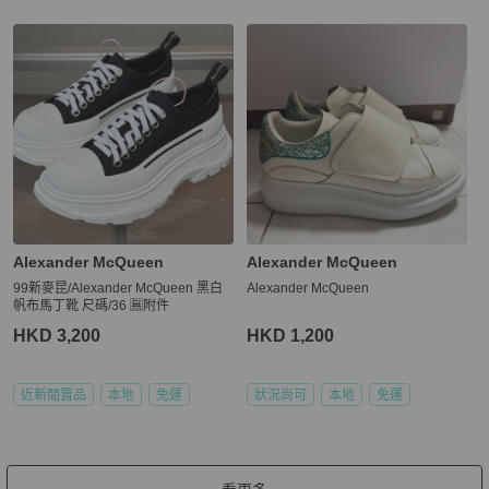
Alexander McQueen
Alexander McQueen
99新麥昆/Alexander McQueen 黑白
Alexander McQueen
帆布馬丁靴 尺碼/36 🈚附件
HKD 3,200
HKD 1,200
近新閒置品
本地
免運
狀況尚可
本地
免運