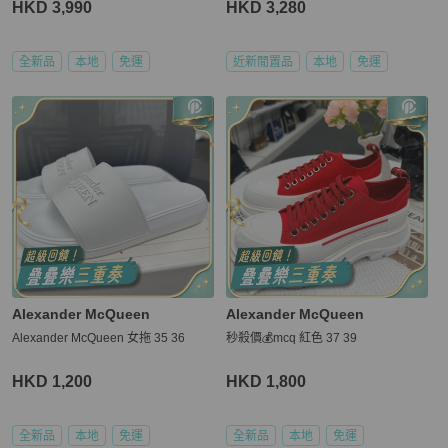
HKD 3,990
HKD 3,280
全新品
本地
免運
近新閒置品
本地
免運
Alexander McQueen
Alexander McQueen
Alexander McQueen 女拖 35 36
秒殺價💰mcq 紅色 37 39
HKD 1,200
HKD 1,800
全新品
本地
免運
全新品
本地
免運