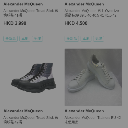
Alexander McQueen
Alexander McQueen
Alexander McQueen Tread Slick 高
Alexander McQueen 男士 Oversize
筒球鞋 41碼
運動鞋39 39.5 40 40.5 41 41.5 42
HKD 3,990
HKD 4,500
全新品
本地
免運
全新品
本地
免運
Alexander McQueen
Alexander McQueen
Alexander McQueen Tread Slick 高
Alexander McQueen Trainers EU 42
筒球鞋 42碼
未使用品