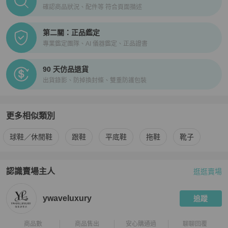
確認商品狀況、配件等 符合頁面描述
第二關：正品鑑定
專業鑑定團隊、AI 儀器鑑定、正品證書
90 天仿品退貨
出貨錄影、防掉換封條、雙重防護包裝
更多相似類別
更多
Alexander McQueen
女鞋
相似商品推薦
球鞋／休閒鞋
跟鞋
平底鞋
拖鞋
靴子
認識賣場主人
逛逛賣場
PopChill 拍拍圈嚴選賣家
ywaveluxury
介紹
ywaveluxury
追蹤
商品數
商品售出
安心購通過
聊聊回覆