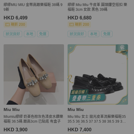
繆繆MIU MIU 金幣高跟樂福鞋 38碼 9
繆繆 Miu Miu 牛皮革 圓頭鏤空搭扣 樂
9新
福鞋 3cm 女款 黑色 39碼
HKD 6,499
HKD 6,680
現折 200
現折 200
狀況良好
本地
免運
狀況良好
本地
免運
Miu Miu
Miu Miu
Miumiu繆繆 奶茶色棕灰色漆皮水鑽樂
Miu Miu 女士 拋光皮革流蘇樂福鞋35
福鞋 36.5碼 跟高3cm 已貼底 有盒子
35.5 36 36.5 37 37.5 38 38.5 39 39.5
40 41碼
HKD 3,900
HKD 7,400