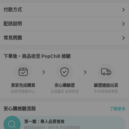
付款方式
配送說明
常見問題
下單後，商品收至 PopChill 檢驗
買家完成購買
安心購驗證
驗證通過出貨
收貨至驗證中心
正品鑑定 品質檢查
平台發貨給買家
安心購檢驗流程
了解更多
PopChill拍拍圈正品驗證、安心購檢驗流程介紹
第一關：專人品質檢查
確認商品狀況、配件等 符合頁面描述