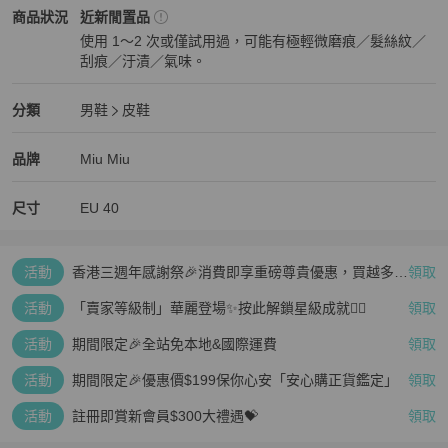
Miu Miu
男鞋
商品狀態與細節
商品狀況
近新閒置品
使用 1～2 次或僅試用過，可能有極輕微磨痕／髮絲紋／
刮痕／汙漬／氣味。
近新閒置品
Miu Miu
男鞋
分類資訊
分類
男鞋
皮鞋
男鞋
/
皮鞋
推薦
Miu Miu
Miu Miu
精品
推薦清單
男鞋
品牌介紹
品牌
Miu Miu
尺寸
EU
40
活動
香港三週年感謝祭🎉消費即享重磅尊貴優惠，買越多、
領取
疊越多、賺越多🤑
活動
「賣家等級制」華麗登場✨按此解鎖星級成就👆🏻
領取
活動
期間限定🎉全站免本地&國際運費
領取
活動
期間限定🎉優惠價$199保你心安「安心購正貨鑑定」
領取
活動
註冊即賞新會員$300大禮遇💝
領取