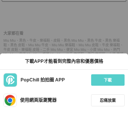
大家都在看
Miu Miu
、
黑色
、
牛皮
、
樂福鞋
、
皮鞋
、
黑色 Miu Miu
、
黑色 牛皮
、
黑色 樂福
鞋
、
黑色 皮鞋
、
Miu Miu 牛皮
、
Miu Miu 樂福鞋
、
Miu Miu 皮鞋
、
牛皮 樂福鞋
、
牛皮 皮鞋
、
樂福鞋 皮鞋
、
二手 Miu Miu
、
便宜 Miu Miu
、
小資 Miu Miu
、
熱門
Miu Miu
、
中古 Miu Miu
、
推薦 Miu Miu
、
二手 樂福鞋
、
便宜 樂福鞋
、
小資 樂福
鞋
、
熱門 樂福鞋
、
中古 樂福鞋
、
推薦 樂福鞋
、
二手 皮鞋
、
便宜 皮鞋
、
小資 皮
下載APP才能看到完整內容和優惠價格
鞋
、
熱門 皮鞋
、
中古 皮鞋
、
推薦 皮鞋
PopChill 拍拍圈 APP
下載
上架
使用網頁版瀏覽器
忍痛放棄
議價
購買
收藏
(
6
)
聊聊