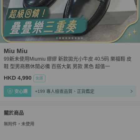
Miu Miu
99新未使用Miumiu 繆繆 新款拋光小牛皮 40.5码 樂福鞋 皮
鞋 型男商務休閒必備 百搭大氣 男款 黑色 超值一
HKD 4,990
免運
安心購
+199 專人檢查品質、正貨鑑定
關於商品
關於
無附件，未使用
99新未使用Miumiu 繆繆 新款拋光小牛皮 40.5码 樂福