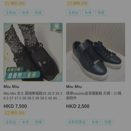
幣樂福鞋 #精品現貨 #穿搭必備
現折 200
現折 200
全新品
本地
免運
全新品
台灣
免運
Miu Miu
Miu Miu
Miu Miu 女士 圓頭樂福鞋35 35.5 36 3
繆繆miumiu皮革運動鞋 尺碼：37碼
6.5 37 37.5 38 38.5 39 39.5 40 40.5
🈚附件
41碼跟高: 1.5cm
HKD 7,500
HKD 2,500
現折 200
全新品
本地
免運
近新閒置品
本地
免運