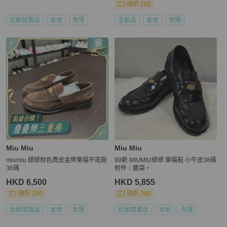
現折 200
近新閒置品
本地
免運
全新品
本地
免運
Miu Miu
Miu Miu
miumiu 繆繆棕色麂皮金幣樂福平底鞋
99新 MIUMIU繆繆 樂福鞋 小牛皮38碼
36碼
附件：塵袋。
HKD 6,500
HKD 5,855
現折 200
現折 200
近新閒置品
本地
免運
近新閒置品
本地
免運