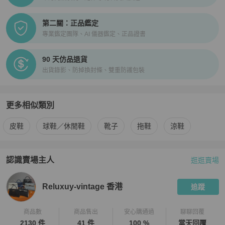
第二關：正品鑑定
專業鑑定團隊、AI 儀器鑑定、正品證書
90 天仿品退貨
出貨錄影、防掉換封條、雙重防護包裝
更多相似類別
更多
Miu Miu
男鞋
相似商品推薦
皮鞋
球鞋／休閒鞋
靴子
拖鞋
涼鞋
認識賣場主人
逛逛賣場
PopChill 拍拍圈嚴選賣家
Reluxuy-vintage 香港
介紹
Reluxuy-vintage 香港
追蹤
商品數
商品售出
安心購通過
聊聊回覆
2130 件
41 件
100 %
當天回覆