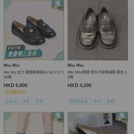
Miu Miu
Miu Miu
Miu Miu 女士 圓頭樂福鞋36 36.5 37.5
MIU MIU/繆繆 啞光平底樂福鞋 黑色 3
38碼
6碼
HKD 6,800
HKD 4,200
現折 200
全新品
本地
免運
近新閒置品
本地
免運