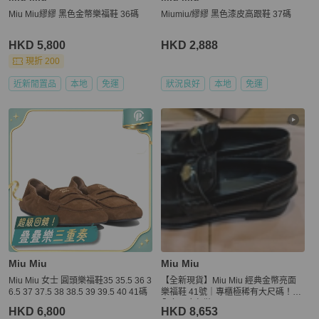
Miu Miu繆繆 黑色金幣樂福鞋 36碼
Miumiu/繆繆 黑色漆皮高跟鞋 37碼
HKD 5,800
HKD 2,888
現折 200
近新閒置品
本地
免運
狀況良好
本地
免運
Miu Miu
Miu Miu
Miu Miu 女士 圓頭樂福鞋35 35.5 36 3
【全新現貨】Miu Miu 經典金幣亮面
6.5 37 37.5 38 38.5 39 39.5 40 41碼
樂福鞋 41號｜專櫃極稀有大尺碼！附
全套原廠包裝#MiuMiu #PennyLoafer
HKD 6,800
HKD 8,653
s #大尺碼女鞋 #41號 #全新正品 #金