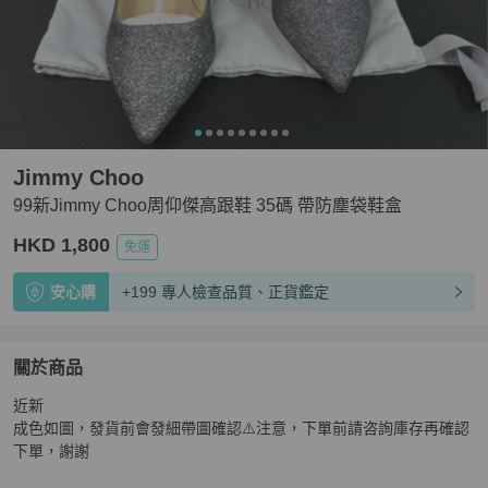
Jimmy Choo
99新Jimmy Choo周仰傑高跟鞋 35碼 帶防塵袋鞋盒
HKD 1,800
免運
安心購
+199 專人檢查品質、正貨鑑定
關於商品
關於
近新

99新Jimmy Choo周仰傑高跟鞋 35碼 帶防塵袋鞋盒
商品詳
成色如圖，發貨前會發細帶圖確認⚠️注意，下單前請咨詢庫存再確認
下單，謝謝