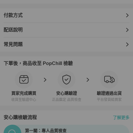
付款方式
配送說明
常見問題
下單後，商品收至 PopChill 檢驗
買家完成購買
安心購驗證
驗證通過出貨
收貨至驗證中心
正品鑑定 品質檢查
平台發貨給買家
安心購檢驗流程
了解更多
PopChill拍拍圈正品驗證、安心購檢驗流程介紹
第一關：專人品質檢查