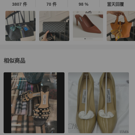
3807 件
70 件
98 %
當天回覆
相似商品
更多相似
Jimmy Choo
女鞋
推薦精品