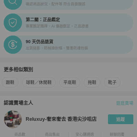
確認商品狀況、配件等 符合頁面描述
第二關：正品鑑定
專業鑑定團隊、AI 儀器鑑定、正品證書
90 天仿品退貨
出貨錄影、防掉換封條、雙重防護包裝
更多相似類別
更多
Jimmy Choo
女鞋
相似商品推薦
跟鞋
球鞋／休閒鞋
平底鞋
拖鞋
靴子
認識賣場主人
逛逛賣場
PopChill 拍拍圈嚴選賣家
Reluxuy-奢來奢去 香港尖沙咀店
介
Reluxuy-奢來奢去 香港尖沙咀店
追蹤
商品數
商品售出
安心購通過
聊聊回覆