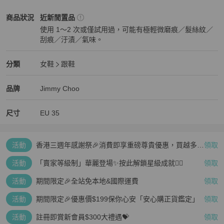
Jimmy Choo
女鞋
商品狀態與細節
商品狀況
近新閒置品
使用 1～2 次或僅試用過，可能有極輕微磨痕／髮絲紋／
刮痕／汙漬／氣味。
近新閒置品
Jimmy Choo
女鞋
分類資訊
分類
女鞋
跟鞋
女鞋
/
跟鞋
推薦
Jimmy Choo
Jimmy Choo
精品
推薦清單
女鞋
品牌介紹
品牌
Jimmy Choo
尺寸
EU
35
活動
香港三週年感謝祭🎉消費即享重磅尊貴優惠，買越多、
領取
疊越多、賺越多🤑
活動
「賣家等級制」華麗登場✨按此解鎖星級成就👆🏻
領取
活動
期間限定🎉全站免本地&國際運費
領取
活動
期間限定🎉優惠價$199保你心安「安心購正貨鑑定」
領取
活動
註冊即賞新會員$300大禮遇💝
領取