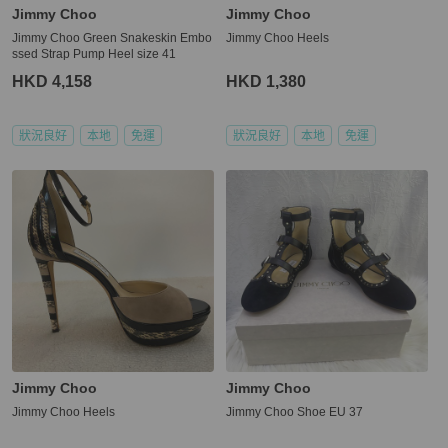
Jimmy Choo
Jimmy Choo
Jimmy Choo Green Snakeskin Embo
Jimmy Choo Heels
ssed Strap Pump Heel size 41
HKD 4,158
HKD 1,380
狀況良好
本地
免運
狀況良好
本地
免運
Jimmy Choo
Jimmy Choo
Jimmy Choo Heels
Jimmy Choo Shoe EU 37