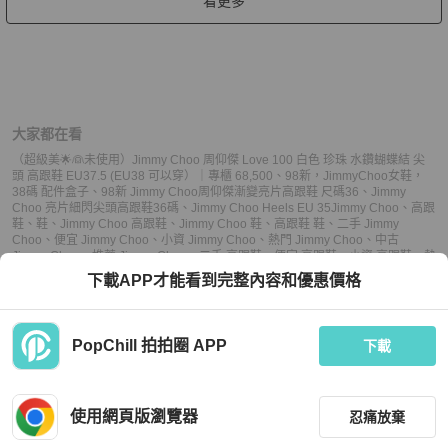
看更多
大家都在看
（超級美🌟👰未使用）Jimmy Choo 周仰傑 Love 100 白色 珍珠 水鑽蝴蝶結 尖
頭 高跟鞋 EU37.5 (EU38 可以穿）｜專櫃 68,500
、
98新，JimmyChoo女鞋，
38碼 配件盒子
、
98新 Jimmy Choo周仰傑漸變亮片高跟鞋 尺碼36
、
Jimmy
Choo 亮片細閃尖頭高跟鞋36碼
、
Jimmy Choo Heels EU 35
Jimmy Choo
、
高跟
鞋
、
鞋
、
Jimmy Choo 高跟鞋
、
Jimmy Choo 鞋
、
高跟鞋 鞋
、
二手 Jimmy
Choo
、
便宜 Jimmy Choo
、
小資 Jimmy Choo
、
熱門 Jimmy Choo
、
中古
Jimmy Choo
、
推薦 Jimmy Choo
、
二手 高跟鞋
、
便宜 高跟鞋
、
小資 高跟鞋
、
熱
門 高跟鞋
、
中古 高跟鞋
、
推薦 高跟鞋
、
二手 鞋
、
便宜 鞋
、
小資 鞋
、
熱門 鞋
、
下載APP才能看到完整內容和優惠價格
中古 鞋
、
推薦 鞋
PopChill 拍拍圈 APP
下載
上架
使用網頁版瀏覽器
忍痛放棄