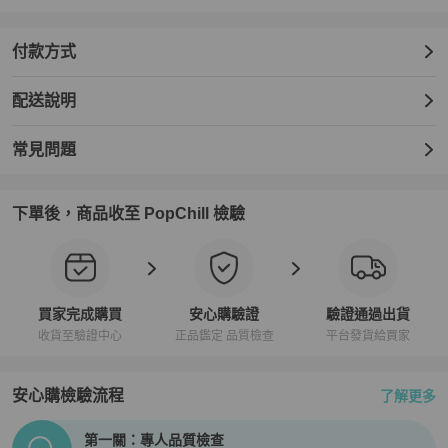
付款方式
配送說明
常見問題
下單後，商品收至 PopChill 檢驗
買家完成購買
安心購驗證
驗證通過出貨
收貨至驗證中心
正品鑑定 品質檢查
平台發貨給買家
安心購檢驗流程
了解更多
PopChill拍拍圈正品驗證、安心購檢驗流程介紹
第一關：專人品質檢查