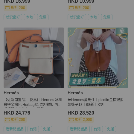
HKD 16,999
HKD 10,999
現折 200
現折 200
狀況良好
本地
免運
狀況良好
本地
免運
Hermès
Hermès
【近新閒置品】 愛馬仕 Hermes 冰川
🐎Hermes愛馬仕｜picotin金棕銀扣
白拼金棕色 Herbag31 Z刻 銀扣 內縫
菜籃子18｜98新｜X刻
手提單肩斜挎包 五金帶膜
HKD 24,776
HKD 28,520
現折 200
現折 2,000
近新閒置品
台灣
免運
近新閒置品
台灣
免運