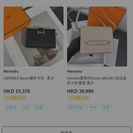
Hermès
Hermès
HERMES Bearn雙折卡包 - 黑 B
Hermès愛馬仕Roulis Mini冰川白淡金
扣 C刻 塵袋 盒子
HKD 15,376
HKD 39,999
現折 200
現折 200
全新品
台灣
免運
狀況良好
本地
免運