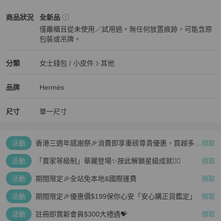
Hermès
女士錢包 / 小皮件
商品狀態與細節
商品狀況
全新品
僅離櫃且從未使用／試用過。無任何放置痕跡，可能含原
包裝或吊牌。
全新品
Hermès
女士錢包 / 小皮件
分類資訊
分類
女士錢包 / 小皮件
其他
女士錢包 / 小皮件
/
其他
推薦
Hermès
Hermès
精品
推薦清單
女士錢包 / 小皮件
品牌介紹
品牌
Hermès
尺寸
單一尺寸
活動
香港三週年感謝祭🎉消費即享重磅尊貴優惠，買越多、
領取
疊越多、賺越多🤑
活動
「賣家等級制」華麗登場✨按此解鎖星級成就👆🏻
領取
活動
期間限定🎉全站免本地&國際運費
領取
活動
期間限定🎉優惠價$199保你心安「安心購正貨鑑定」
領取
活動
註冊即賞新會員$300大禮遇💝
領取