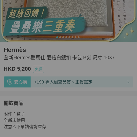
Hermès
全新Hermes愛馬仕 蘑菇白銀扣 卡包 B刻 尺寸:10×7
HKD 5,200
免運
安心購
+199 專人檢查品質、正貨鑑定
關於商品
關於
附件：盒子

全新Hermes愛馬仕 蘑菇白銀扣 卡包 B刻 尺寸:10×7
商品
全新未使用

注意⚠️下單請咨詢庫存