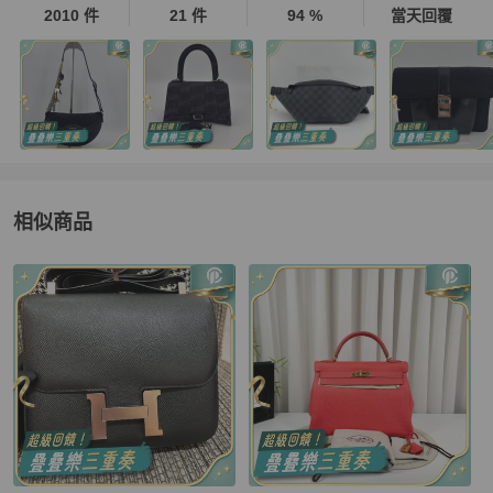
2010 件
21 件
94 %
當天回覆
相似商品
更多相似
Hermès
女士錢包 / 小皮件
推薦精品