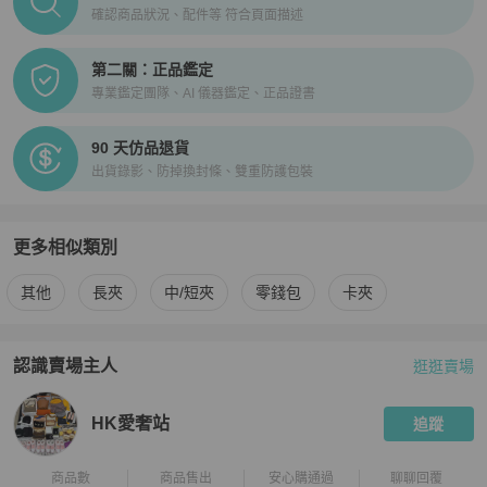
確認商品狀況、配件等 符合頁面描述
第二關：正品鑑定
專業鑑定團隊、AI 儀器鑑定、正品證書
90 天仿品退貨
出貨錄影、防掉換封條、雙重防護包裝
更多相似類別
更多
Hermès
女士錢包 / 小皮件
相似商品推薦
其他
長夾
中/短夾
零錢包
卡夾
認識賣場主人
逛逛賣場
PopChill 拍拍圈嚴選賣家
HK愛奢站
介紹
HK愛奢站
追蹤
商品數
商品售出
安心購通過
聊聊回覆