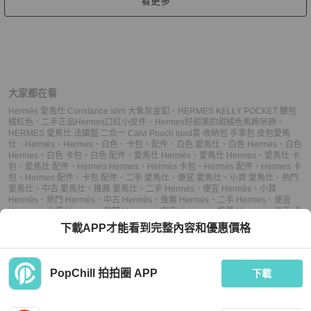
看更多
大家都在看
Hermès 愛馬仕 Constance slim 大象灰金釦
、
HERMES KELLY POCKET 腰包
橘紅色
、
二手正品Hermes口紅小皮件
、
Hermes好甜美的甜橘色馬蹄吊飾
、
HERMES 愛馬仕 法國藍 二合一 Calvi Pouch ipad套 收納包 手拿包 皮包
愛馬
仕
、
Hermès
、
Hermes
、
白色
、
卡包
、
配件
、
白色 愛馬仕
、
白色 Hermès
、
白色
Hermes
、
白色 卡包
、
白色 配件
、
愛馬仕 Hermès
、
愛馬仕 Hermes
、
愛馬仕 卡
包
、
愛馬仕 配件
、
Hermès Hermes
、
Hermès 卡包
、
Hermès 配件
、
Hermes 卡
包
、
Hermes 配件
、
卡包 配件
、
二手 愛馬仕
、
便宜 愛馬仕
、
小資 愛馬仕
、
熱門
愛馬仕
、
中古 愛馬仕
、
推薦 愛馬仕
、
二手 Hermès
、
便宜 Hermès
、
小資
Hermès
、
熱門 Hermès
、
中古 Hermès
、
推薦 Hermès
、
二手 Hermes
、
便宜
Hermes
、
小資 Hermes
、
熱門 Hermes
、
中古 Hermes
、
推薦 Hermes
、
二手 卡
包
、
便宜 卡包
、
小資 卡包
、
熱門 卡包
、
中古 卡包
、
推薦 卡包
、
二手 配件
、
便
下載APP才能看到完整內容和優惠價格
宜 配件
、
小資 配件
、
熱門 配件
、
中古 配件
、
推薦 配件
PopChill 拍拍圈 APP
下載