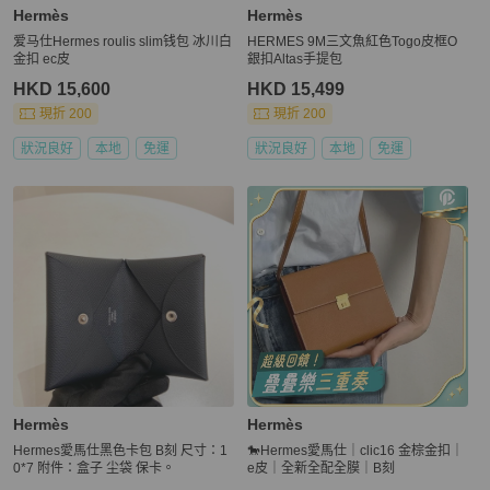
Hermès
Hermès
爱马仕Hermes roulis slim钱包 冰川白
HERMES 9M三文魚紅色Togo皮框O
金扣 ec皮
銀扣Altas手提包
HKD 15,600
HKD 15,499
現折 200
現折 200
狀況良好
本地
免運
狀況良好
本地
免運
Hermès
Hermès
Hermes愛馬仕黑色卡包 B刻 尺寸：1
🐎Hermes愛馬仕｜clic16 金棕金扣｜
0*7 附件：盒子 尘袋 保卡。
e皮｜全新全配全膜｜B刻