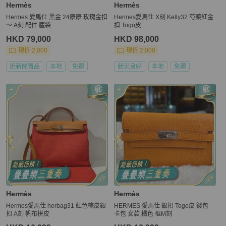
Hermès
Hermès
Hermes 愛馬仕 黑金 24康康 玫瑰金扣
Hermes愛馬仕 X刻 Kelly32 芍藥紅金
～ A刻 配件 塵袋
扣 Togo皮
HKD 79,000
HKD 98,000
現折 2,000
現折 2,000
近新閒置品
本地
免運
狀況良好
本地
免運
Hermès
Hermès
Hermes愛馬仕 herbag31 紅色棕皮銀
HERMES 愛馬仕 銀扣 Togo皮 錢包
扣 A刻 帆布拼皮
卡包 女款 橘色 框M刻