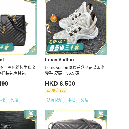
nt
Louis Vuitton
URENT 黑色荔枝牛皮金
Louis Vuitton路易威登老花滿印老
肩托特包肩背包
爹鞋 尺碼：36.5 碼
499
HKD 6,500
現折 200
本地
免運
狀況良好
本地
免運