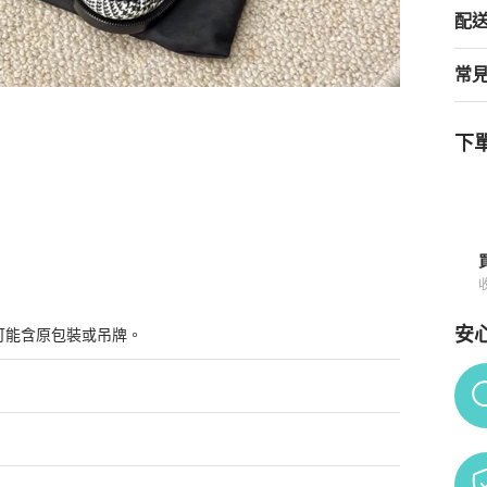
配
常
下單
鞋 附件：塵袋
商品詳情與購買須知
安
可能含原包裝或吊牌。
Po