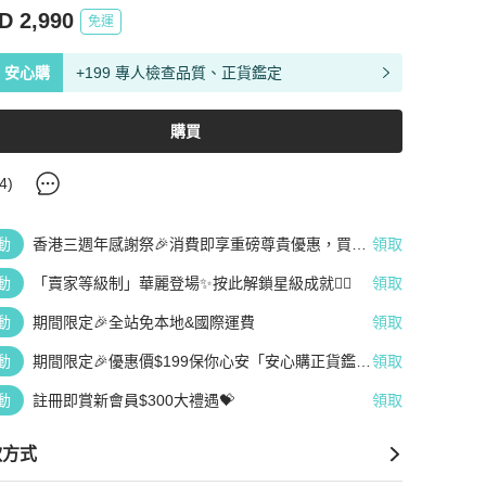
D 2,990
免運
安心購
+199 專人檢查品質、正貨鑑定
購買
4
)
動
香港三週年感謝祭🎉消費即享重磅尊貴優惠，買越
領取
多、疊越多、賺越多🤑
動
「賣家等級制」華麗登場✨按此解鎖星級成就👆🏻
領取
動
期間限定🎉全站免本地&國際運費
領取
動
期間限定🎉優惠價$199保你心安「安心購正貨鑑
領取
定」
動
註冊即賞新會員$300大禮遇💝
領取
款方式