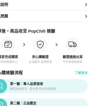
送說明
見問題
後，商品收至 PopChill 檢驗
買家完成購買
安心購驗證
驗證通過出貨
收貨至驗證中心
正品鑑定 品質檢查
平台發貨給買家
心購檢驗流程
了解更多
pChill拍拍圈正品驗證、安心購檢驗流程介紹
第一關：專人品質檢查
確認商品狀況、配件等 符合頁面描述
第二關：正品鑑定