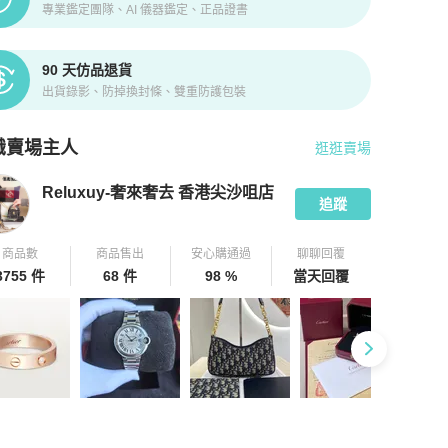
專業鑑定團隊、AI 儀器鑑定、正品證書
90 天仿品退貨
出貨錄影、防掉換封條、雙重防護包裝
識賣場主人
逛逛賣場
pChill 拍拍圈嚴選賣家
Reluxuy-奢來奢去 香港尖沙咀店
介紹
Reluxuy-奢來奢去 香港尖沙咀店
追蹤
商品數
商品售出
安心購通過
聊聊回覆
3755 件
68 件
98 %
當天回覆