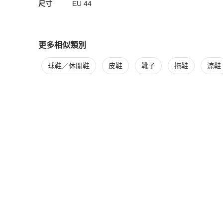
尺寸
EU
44
更多相似類別
更多
Saint Laurent
男鞋
相似商品推薦
球鞋／休閒鞋
皮鞋
靴子
拖鞋
涼鞋