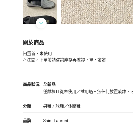
關於商品
關於
闲置新，未使用

閒置新 未使用 SAINT LAURENT聖羅蘭 樂福
⚠️注意，下單前請咨詢庫存再確認下單，謝謝
Saint Laurent
男鞋
商品狀態與細節
商品狀況
全新品
僅離櫃且從未使用／試用過。無任何放置痕跡，
全新品
Saint Laurent
男鞋
分類資訊
分類
男鞋
球鞋／休閒鞋
男鞋
/
球鞋／休閒鞋
推薦
Saint Laurent
Saint Laurent
精品
推薦清單
男鞋
品牌介紹
品牌
Saint Laurent