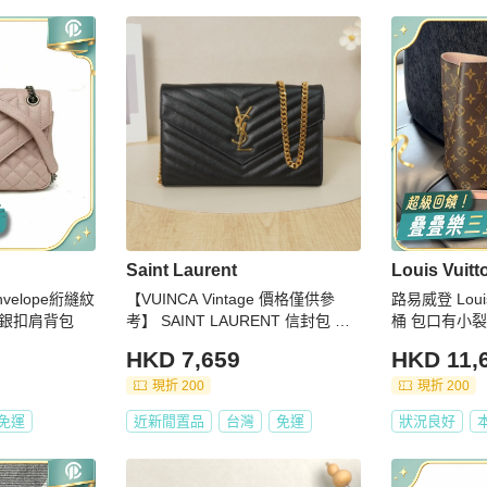
Saint Laurent
Louis Vuitt
Envelope絎縫紋
【VUINCA Vintage 價格僅供參
路易威登 Louis
銀扣肩背包
考】 SAINT LAURENT 信封包 黑
桶 包口有小裂
色 牛皮
HKD 7,659
HKD 11,
現折 200
現折 200
免運
近新閒置品
台灣
免運
狀況良好