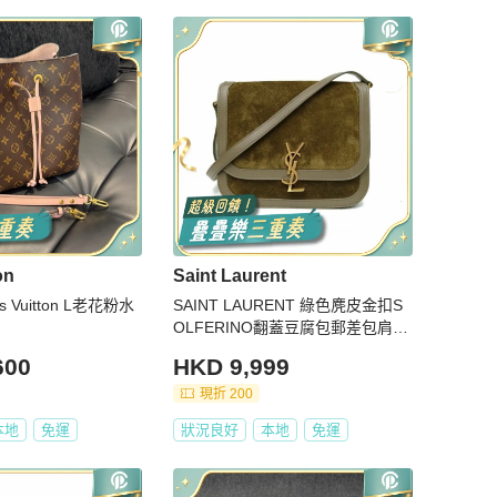
on
Saint Laurent
 Vuitton L老花粉水
SAINT LAURENT 綠色麂皮金扣S
OLFERINO翻蓋豆腐包郵差包肩背
包
600
HKD 9,999
現折 200
本地
免運
狀況良好
本地
免運