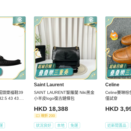
Saint Laurent
Celine
男士 圓頭樂福鞋39
SAINT LAURENT聖羅蘭 Niki黑金
Celine賽琳
42.5 43 43.5 4
小羊皮logo復古鏈條包
僅試穿
HKD 18,388
HKD 3,9
現折 200
運
狀況良好
本地
免運
近新閒置品