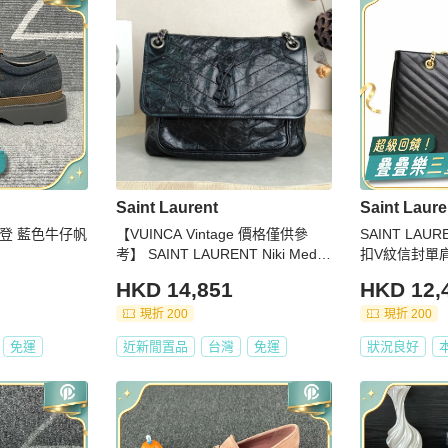
Saint Laurent
Saint Laure
路易威登 藍色牛仔帆
【VUINCA Vintage 價格僅供參
SAINT LA
考】 SAINT LAURENT Niki Mediu
扣V紋信封單
m 黑色 牛皮
HKD 14,851
HKD 12,
現折 200
現折 200
免運
近新閒置品
台灣
免運
狀況良好