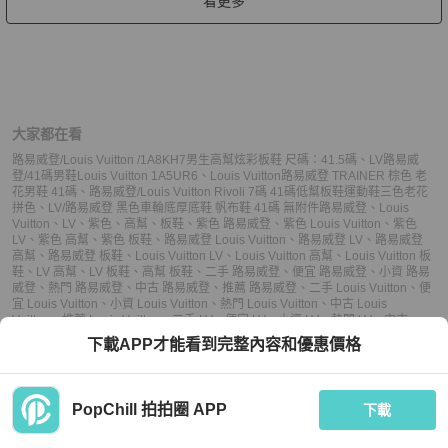
看更多
大家都在看
路易威登/Louis Vuitton /1A8KH7男生高幫炫彩板鞋 尺碼：41.5碼
、
LV路易威
登/41碼男鞋Louis Vuitton 1A5UR6
、
Louis Vuitton路易威登 TRAINER 棕色 老
花男鞋 41碼
、
路易威登/Louis Vuitton Rivoli 7碼 41碼低幫板鞋運動鞋三色老花
拼色
、
LV/路易威登 黑色車輪底厚底鞋 帆布鞋 41碼 無附件
路易威登
、
Louis
Vuitton
、
LV
、
紫色
、
高幫
、
板鞋
、
紫色 路易威登
、
紫色 Louis Vuitton
、
紫色
LV
、
紫色 高幫
、
紫色 板鞋
、
路易威登 Louis Vuitton
、
路易威登 LV
、
路易威登
高幫
、
路易威登 板鞋
、
Louis Vuitton LV
、
Louis Vuitton 高幫
、
Louis Vuitton 板
鞋
、
LV 高幫
、
LV 板鞋
、
高幫 板鞋
、
二手 路易威登
、
便宜 路易威登
、
小資 路易
威登
、
熱門 路易威登
、
中古 路易威登
、
推薦 路易威登
、
二手 Louis Vuitton
、
便
宜 Louis Vuitton
、
小資 Louis Vuitton
、
熱門 Louis Vuitton
、
中古 Louis
Vuitton
、
推薦 Louis Vuitton
、
二手 LV
、
便宜 LV
、
小資 LV
、
熱門 LV
、
中古
LV
、
推薦 LV
、
二手 高幫
、
便宜 高幫
、
小資 高幫
、
熱門 高幫
、
中古 高幫
、
推薦
下載APP才能看到完整內容和優惠價格
高幫
、
二手 板鞋
、
便宜 板鞋
、
小資 板鞋
、
熱門 板鞋
、
中古 板鞋
、
推薦 板鞋
PopChill 拍拍圈 APP
下載