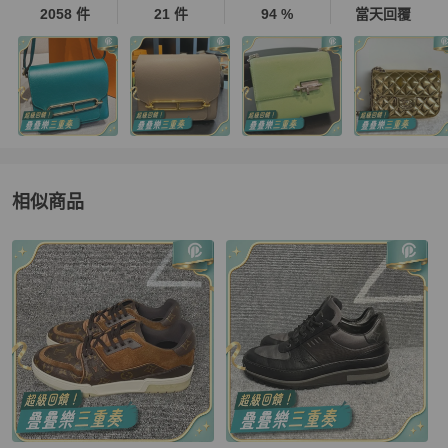
2058 件
21 件
94 %
當天回覆
相似商品
更多相似
Louis Vuitton
男鞋
推薦精品