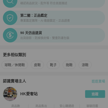
確認商品狀況、配件等 符合頁面描述
第二關：正品鑑定
專業鑑定團隊、AI 儀器鑑定、正品證書
90 天仿品退貨
出貨錄影、防掉換封條、雙重防護包裝
更多相似類別
更多
Louis Vuitton
男鞋
相似商品推薦
球鞋／休閒鞋
皮鞋
靴子
拖鞋
涼鞋
認識賣場主人
逛逛賣場
PopChill 拍拍圈嚴選賣家
HK愛奢站
介紹
HK愛奢站
追蹤
商品數
商品售出
安心購通過
聊聊回覆