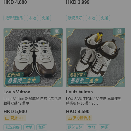
HKD 4,880
HKD 3,999
近新閒置品
本地
免運
狀況良好
本地
免運
Louis Vuitton
Louis Vuitton
Louis Vuitton 路易威登 白棕色老花運
LOUIS VUITTON /LV 牛皮 高幫運動
動鞋尺碼42碼 🧡
時尚板鞋 尺碼：36.5
HKD 5,900
HKD 4,590
現折 200
安心購折抵
狀況良好
本地
免運
狀況良好
本地
免運