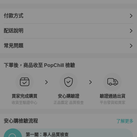
付款方式
配送說明
常見問題
下單後，商品收至 PopChill 檢驗
買家完成購買
安心購驗證
驗證通過出貨
收貨至驗證中心
正品鑑定 品質檢查
平台發貨給買家
安心購檢驗流程
了解更多
PopChill拍拍圈正品驗證、安心購檢驗流程介紹
第一關：專人品質檢查