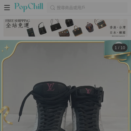
搜尋商品或用戶
1
/
10