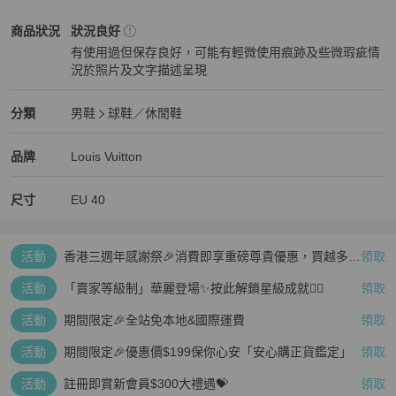
Louis Vuitton
男鞋
商品狀態與細節
商品狀況
狀況良好
有使用過但保存良好，可能有輕微使用痕跡及些微瑕疵情
況於照片及文字描述呈現
狀況良好
Louis Vuitton
男鞋
分類資訊
分類
男鞋
球鞋／休閒鞋
男鞋
/
球鞋／休閒鞋
推薦
Louis Vuitton
Louis Vuitton
精品
推薦清單
男鞋
品牌介紹
品牌
Louis Vuitton
尺寸
EU
40
活動
香港三週年感謝祭🎉消費即享重磅尊貴優惠，買越多、
領取
疊越多、賺越多🤑
活動
「賣家等級制」華麗登場✨按此解鎖星級成就👆🏻
領取
活動
期間限定🎉全站免本地&國際運費
領取
活動
期間限定🎉優惠價$199保你心安「安心購正貨鑑定」
領取
活動
註冊即賞新會員$300大禮遇💝
領取