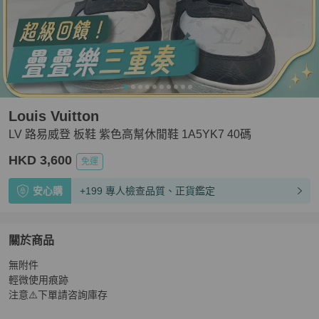
Louis Vuitton
LV 路易威登 板鞋 紫色高幫休閒鞋 1A5YK7 40碼
HKD 3,600
免運
安心購
+199 專人檢查品質、正貨鑑定
關於商品
關於
無附件

LV 路易威登 板鞋 紫色高幫休閒鞋 1A5YK7 40碼
商品詳情
輕微使用痕跡

注意⚠️下單請咨詢庫存