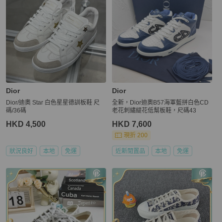
Dior
Dior
Dior/迪奧 Star 白色星星德訓板鞋 尺
全新，Dior迪奧B57海軍藍拼白色CD
碼/36碼
老花刺繡緹花低幫板鞋，尺碼43
HKD 4,500
HKD 7,600
現折 200
狀況良好
本地
免運
近新閒置品
本地
免運