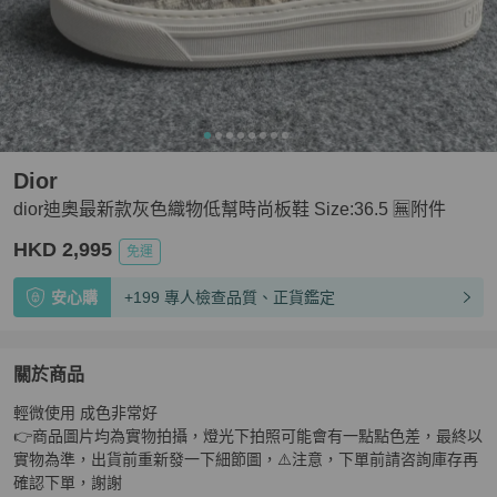
Dior
dior迪奧最新款灰色織物低幫時尚板鞋 Size:36.5 🈚附件
HKD 2,995
免運
安心購
+199 專人檢查品質、正貨鑑定
關於商品
關於
輕微使用 成色非常好

dior迪奧最新款灰色織物低幫時尚板鞋 Size:36.5 🈚附件
👉商品圖片均為實物拍攝，燈光下拍照可能會有一點點色差，最終以
實物為準，出貨前重新發一下細節圖，⚠️注意，下單前請咨詢庫存再
確認下單，謝謝