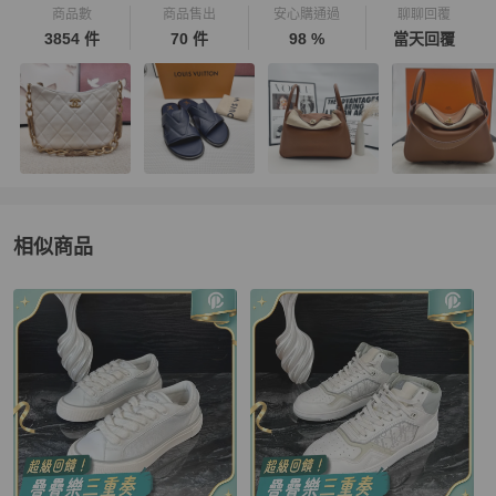
商品數
商品售出
安心購通過
聊聊回覆
3854 件
70 件
98 %
當天回覆
相似商品
更多相似
Dior
女鞋
推薦精品