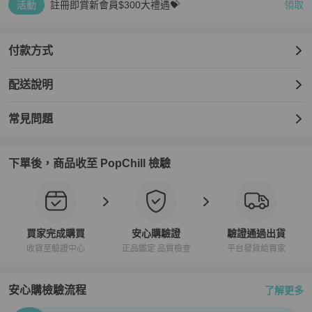
活動
註冊即賞新會員$300大禮遇💝
領取
付款方式
配送說明
常見問題
下單後，商品收至 PopChill 檢驗
買家完成購買
安心購驗證
驗證通過出貨
收貨至驗證中心
正品鑑定 品質檢查
平台發貨給買家
安心購檢驗流程
了解更多