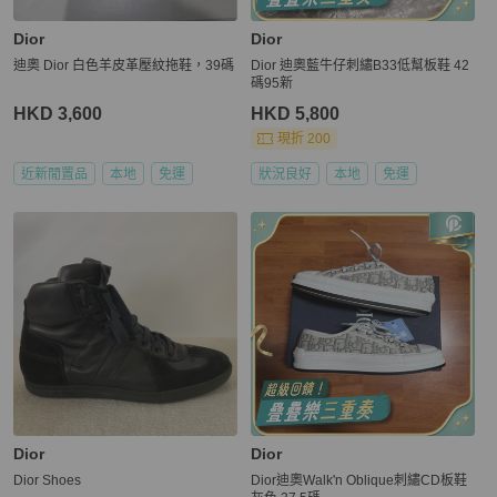
Dior
Dior
迪奧 Dior 白色羊皮革壓紋拖鞋，39碼
Dior 迪奧藍牛仔刺繡B33低幫板鞋 42
碼95新
HKD 3,600
HKD 5,800
現折 200
近新閒置品
本地
免運
狀況良好
本地
免運
Dior
Dior
Dior Shoes
Dior迪奧Walk'n Oblique刺繡CD板鞋