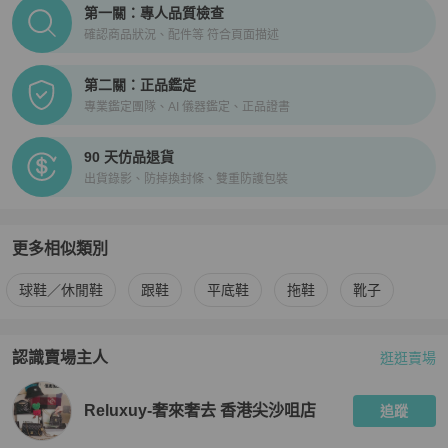
PopChill拍拍圈正品驗證、安心購檢驗流程介紹
第一關：專人品質檢查
確認商品狀況、配件等 符合頁面描述
第二關：正品鑑定
專業鑑定團隊、AI 儀器鑑定、正品證書
90 天仿品退貨
出貨錄影、防掉換封條、雙重防護包裝
更多相似類別
更多
Dior
女鞋
相似商品推薦
球鞋／休閒鞋
跟鞋
平底鞋
拖鞋
靴子
認識賣場主人
逛逛賣場
PopChill 拍拍圈嚴選賣家
Reluxuy-奢來奢去 香港尖沙咀店
介
Reluxuy-奢來奢去 香港尖沙咀店
追蹤