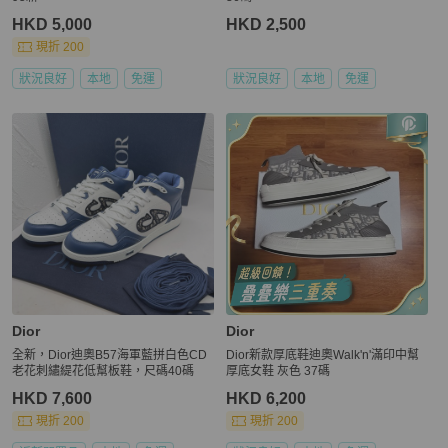
HKD 5,000
HKD 2,500
現折 200
狀況良好
本地
免運
狀況良好
本地
免運
Dior
Dior
全新，Dior迪奧B57海軍藍拼白色CD
Dior新款厚底鞋迪奧Walk'n'滿印中幫
老花刺繡緹花低幫板鞋，尺碼40碼
厚底女鞋 灰色 37碼
HKD 7,600
HKD 6,200
現折 200
現折 200