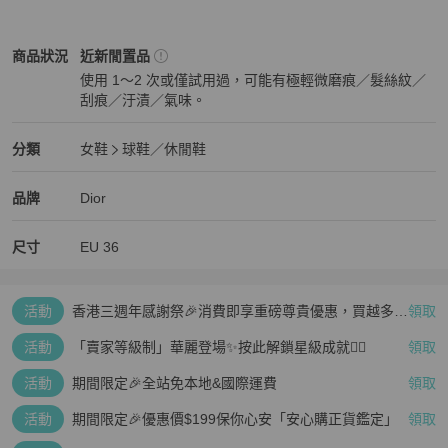
Dior
女鞋
商品狀態與細節
商品狀況
近新閒置品
使用 1～2 次或僅試用過，可能有極輕微磨痕／髮絲紋／
刮痕／汙漬／氣味。
近新閒置品
Dior
女鞋
分類資訊
分類
女鞋
球鞋／休閒鞋
女鞋
/
球鞋／休閒鞋
推薦
Dior
Dior
精品
推薦清單
女鞋
品牌介紹
品牌
Dior
尺寸
EU
36
活動
香港三週年感謝祭🎉消費即享重磅尊貴優惠，買越多、
領取
疊越多、賺越多🤑
活動
「賣家等級制」華麗登場✨按此解鎖星級成就👆🏻
領取
活動
期間限定🎉全站免本地&國際運費
領取
活動
期間限定🎉優惠價$199保你心安「安心購正貨鑑定」
領取