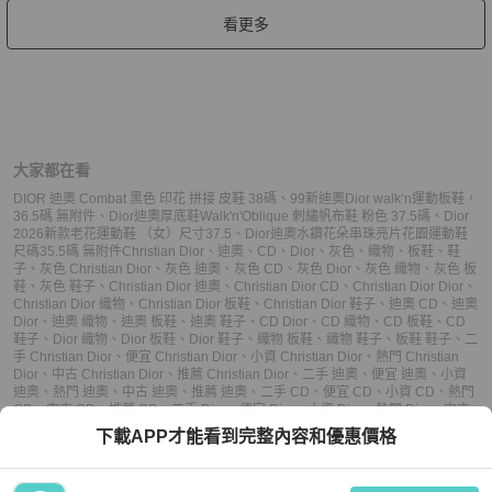
看更多
大家都在看
DIOR 迪奧 Combat 黑色 印花 拼接 皮鞋 38碼
、
99新迪奧Dior walk‘n運動板鞋，
36.5碼 無附件
、
Dior迪奧厚底鞋Walk'n'Oblique 刺繡帆布鞋 粉色 37.5碼
、
Dior
2026新款老花運動鞋 （女）尺寸37.5
、
Dior迪奧水鑽花朵串珠亮片花園運動鞋
尺碼35.5碼 無附件
Christian Dior
、
迪奧
、
CD
、
Dior
、
灰色
、
織物
、
板鞋
、
鞋
子
、
灰色 Christian Dior
、
灰色 迪奧
、
灰色 CD
、
灰色 Dior
、
灰色 織物
、
灰色 板
鞋
、
灰色 鞋子
、
Christian Dior 迪奧
、
Christian Dior CD
、
Christian Dior Dior
、
Christian Dior 織物
、
Christian Dior 板鞋
、
Christian Dior 鞋子
、
迪奧 CD
、
迪奧
Dior
、
迪奧 織物
、
迪奧 板鞋
、
迪奧 鞋子
、
CD Dior
、
CD 織物
、
CD 板鞋
、
CD
鞋子
、
Dior 織物
、
Dior 板鞋
、
Dior 鞋子
、
織物 板鞋
、
織物 鞋子
、
板鞋 鞋子
、
二
手 Christian Dior
、
便宜 Christian Dior
、
小資 Christian Dior
、
熱門 Christian
Dior
、
中古 Christian Dior
、
推薦 Christian Dior
、
二手 迪奧
、
便宜 迪奧
、
小資
迪奧
、
熱門 迪奧
、
中古 迪奧
、
推薦 迪奧
、
二手 CD
、
便宜 CD
、
小資 CD
、
熱門
CD
、
中古 CD
、
推薦 CD
、
二手 Dior
、
便宜 Dior
、
小資 Dior
、
熱門 Dior
、
中古
Dior
、
推薦 Dior
、
二手 板鞋
、
便宜 板鞋
、
小資 板鞋
、
熱門 板鞋
、
中古 板鞋
、
推
下載APP才能看到完整內容和優惠價格
薦 板鞋
、
二手 鞋子
、
便宜 鞋子
、
小資 鞋子
、
熱門 鞋子
、
中古 鞋子
、
推薦 鞋子