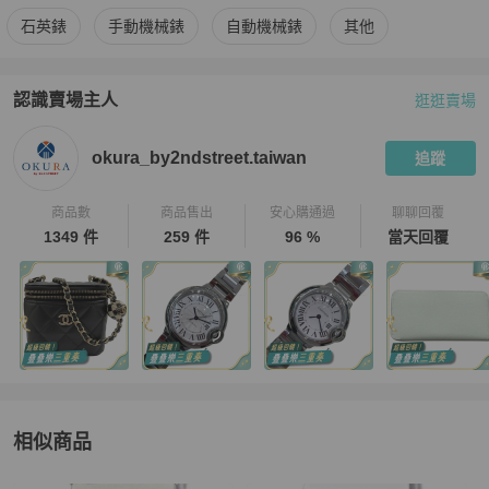
更多
Omega
女錶
相似商品推薦
石英錶
手動機械錶
自動機械錶
其他
認識賣場主人
逛逛賣場
PopChill 拍拍圈嚴選賣家
okura_by2ndstreet.taiwan
介紹
okura_by2ndstreet.taiwan
追蹤
商品數
商品售出
安心購通過
聊聊回覆
1349 件
259 件
96 %
當天回覆
相似商品
更多相似
Omega
女錶
推薦精品