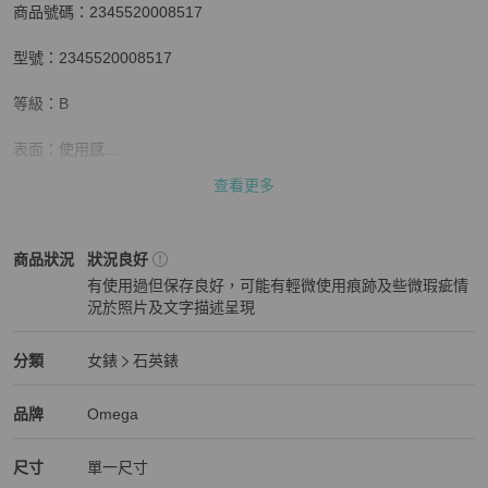
商品號碼：2345520008517

​​型號：2345520008517

等級：B

表面：使用感

查看更多
性別：女

機芯：石英

Omega
女錶
商品狀態與細節
商品狀況
狀況良好
有使用過但保存良好，可能有輕微使用痕跡及些微瑕疵情
材質（錶殼）：18K鍍金

況於照片及文字描述呈現
狀況良好
材質（錶帶）：  不鏽鋼

Omega
女錶
分類資訊
分類
女錶
石英錶
顏色（錶盤）：18K鍍金

女錶
/
石英錶
推薦
Omega
Omega
精品
推薦清單
女錶
品牌介紹
品牌
Omega
錶殼直徑：25.5mm【商品尺寸皆為手量可能有些微誤差】

尺寸
單一尺寸
手腕尺寸：17cm 【商品尺寸皆為手量可能有些微誤差】
