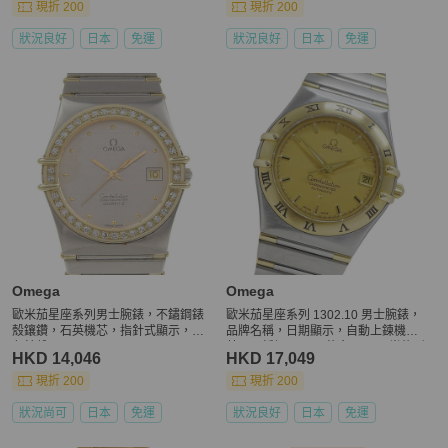
現折 200
現折 200
狀況良好
日本
免運
狀況良好
日本
免運
Omega
Omega
歐米茄星座系列男士腕錶，不鏽鋼錶
歐米茄星座系列 1302.10 男士腕錶，
殼鑲鑽，石英機芯，指針式顯示，銀
品牌名稱，日期顯示，自動上鍊機
色錶盤
芯，不銹鋼 (SS)，黃金 (YG)，半條形
HKD 14,046
HKD 17,049
錶帶
現折 200
現折 200
狀況尚可
日本
免運
狀況良好
日本
免運