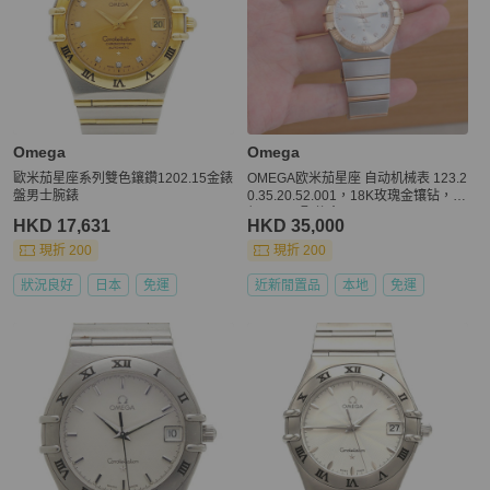
Omega
Omega
歐米茄星座系列雙色鑲鑽1202.15金錶
OMEGA欧米茄星座 自动机械表 123.2
盤男士腕錶
0.35.20.52.001，18K玫瑰金镶钻，表
径35mm 配件盒子。
HKD 17,631
HKD 35,000
現折 200
現折 200
狀況良好
日本
免運
近新閒置品
本地
免運