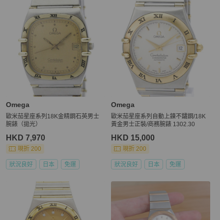
Omega
Omega
歐米茄星座系列18K金精鋼石英男士
歐米茄星座系列自動上鍊不鏽鋼/18K
腕錶（拋光）
黃金男士正裝/商務腕錶 1302.30
HKD 7,970
HKD 15,000
現折 200
現折 200
狀況良好
日本
免運
狀況良好
日本
免運