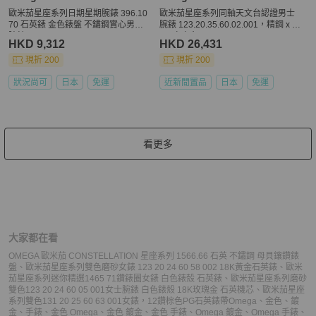
歐米茄星座系列日期星期腕錶 396.10
歐米茄星座系列同軸天文台認證男士
70 石英錶 金色錶盤 不鏽鋼實心男士
腕錶 123.20.35.60.02.001，精鋼 x 1
腕錶
8K 玫瑰金，40530
HKD 9,312
HKD 26,431
現折 200
現折 200
狀況尚可
日本
免運
近新閒置品
日本
免運
看更多
大家都在看
OMEGA 歐米茄 CONSTELLATION 星座系列 1566.66 石英 不鏽鋼 母貝鑲鑽錶
盤
、
歐米茄星座系列雙色磨砂女錶 123 20 24 60 58 002 18K黃金石英錶
、
歐米
茄星座系列迷你精選1465 71鑽錶圈女錶 白色錶殼 石英錶
、
歐米茄星座系列磨砂
雙色123 20 24 60 05 001女士腕錶 白色錶殼 18K玫瑰金 石英機芯
、
歐米茄星座
系列雙色131 20 25 60 63 001女錶，12鑽棕色PG石英錶帶
Omega
、
金色
、
鍍
金
、
手錶
、
金色 Omega
、
金色 鍍金
、
金色 手錶
、
Omega 鍍金
、
Omega 手錶
、