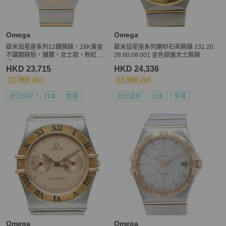
Omega
Omega
歐米茄星座系列12鑽腕錶，18K黃金
歐米茄星座系列磨砂石英腕錶 131.20.
不鏽鋼錶殼，鑲鑽，女士款，粉紅色
28.60.08.001 金色錶盤女士腕錶
調，珍珠母貝錶鏡，123.20.24.60.57.
HKD 23,715
HKD 24,336
004
現折 200
現折 200
狀況良好
日本
免運
狀況良好
日本
免運
Omega
Omega