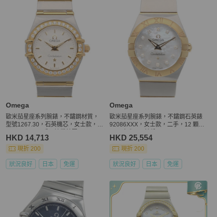
Omega
Omega
歐米茄星座系列腕錶，不鏽鋼材質，
歐米茄星座系列腕錶，不鏽鋼石英錶
型號1267.30，石英機芯，女士款，5
92086XXX，女士款，二手，12 顆鑽
8184XXX，二手，鑲鑽錶圈
石，珍珠母貝錶盤。
HKD 14,713
HKD 25,554
現折 200
現折 200
狀況良好
日本
免運
狀況良好
日本
免運