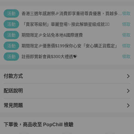
附屬品：-

活動
香港三週年感謝祭🎉消費即享重磅尊貴優惠，買越多、
領取
疊越多、賺越多🤑
製造編號：58******

活動
「賣家等級制」華麗登場✨按此解鎖星級成就👆🏻
領取
備注：-

活動
期間限定🎉全站免本地&國際運費
領取
活動
期間限定🎉優惠價$199保你心安「安心購正貨鑑定」
領取
※購買注意事項※

活動
註冊即賞新會員$300大禮遇💝
領取
1.本賣場所有商品均為二手商品，使用感/無購證/無盒子、防塵袋...等 
狀態均有可能存在，請買家購買之前請謹慎考慮再下單。

付款方式
2.本賣場所販售之所有商品，皆需經由 PopChill 官方再次鑑定並確認
商品狀態後，才會正式出貨。並非由本賣場商家直接出貨，出貨時間
配送說明
無法保證。若為急單，請務必於下單前審慎評估是否可接受等待時
間。

常見問題
3.本賣場無特殊狀況皆為付款完成後隔日立即出貨至Popchill官方，
如有延誤或耽擱會立刻與買家聯繫。

下單後，商品收至 PopChill 檢驗
4.本賣場所有商品均以定價為主，無法進行議價。