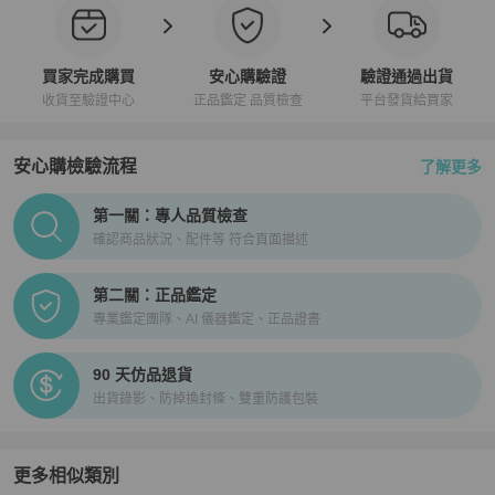
買家完成購買
安心購驗證
驗證通過出貨
收貨至驗證中心
正品鑑定 品質檢查
平台發貨給買家
安心購檢驗流程
了解更多
PopChill拍拍圈正品驗證、安心購檢驗流程介紹
第一關：專人品質檢查
確認商品狀況、配件等 符合頁面描述
第二關：正品鑑定
專業鑑定團隊、AI 儀器鑑定、正品證書
90 天仿品退貨
出貨錄影、防掉換封條、雙重防護包裝
更多相似類別