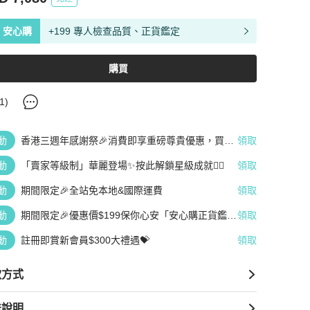
安心購
+199 專人檢查品質、正貨鑑定
購買
1
)
動
香港三週年感謝祭🎉消費即享重磅尊貴優惠，買越
領取
多、疊越多、賺越多🤑
動
「賣家等級制」華麗登場✨按此解鎖星級成就👆🏻
領取
動
期間限定🎉全站免本地&國際運費
領取
動
期間限定🎉優惠價$199保你心安「安心購正貨鑑
領取
定」
動
註冊即賞新會員$300大禮遇💝
領取
款方式
送說明