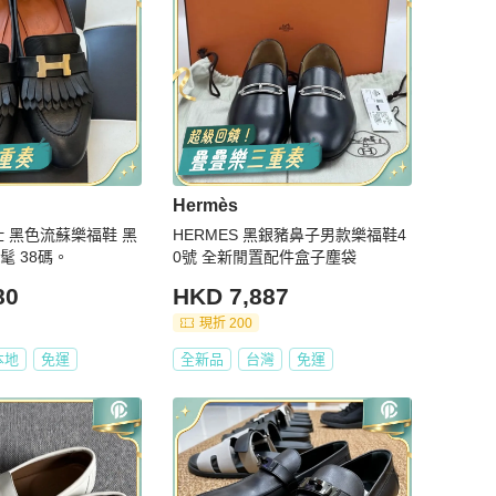
Hermès
馬仕 黑色流蘇樂福鞋 黑
HERMES 黑銀豬鼻子男款樂福鞋4
髦 38碼。
0號 全新閒置配件盒子塵袋
80
HKD 7,887
現折 200
本地
免運
全新品
台灣
免運