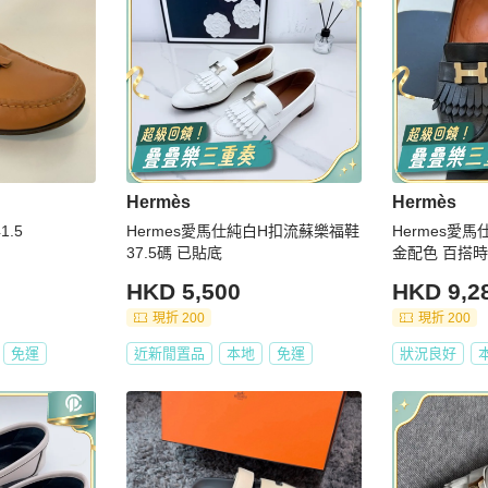
Hermès
Hermès
1.5
Hermes愛馬仕純白H扣流蘇樂福鞋
Hermes愛
37.5碼 已貼底
金配色 百搭時
HKD 5,500
HKD 9,2
現折 200
現折 200
免運
近新閒置品
本地
免運
狀況良好