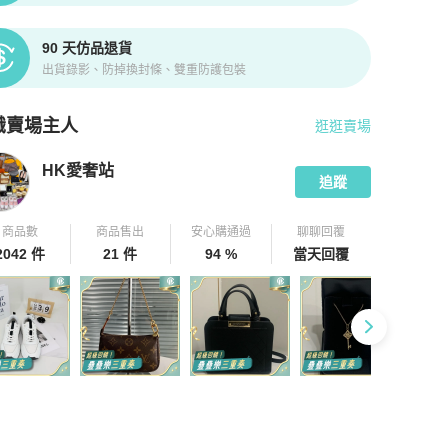
90 天仿品退貨
出貨錄影、防掉換封條、雙重防護包裝
識賣場主人
逛逛賣場
pChill 拍拍圈嚴選賣家
HK愛奢站
介紹
HK愛奢站
追蹤
商品數
商品售出
安心購通過
聊聊回覆
2042 件
21 件
94 %
當天回覆