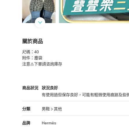
關於商品
關於
尺碼：40

Hermes 愛馬仕 Gregoire 男士樂福鞋
商品詳情與
附件：塵袋

注意⚠️下單請咨詢庫存
Hermès
男鞋
商品狀態與細節
商品狀況
狀況良好
有使用過但保存良好，可能有輕微使用痕跡及些
狀況良好
Hermès
男鞋
分類資訊
分類
男鞋
其他
男鞋
/
其他
推薦
Hermès
Hermès
精品
推薦清單
男鞋
品牌介紹
品牌
Hermès