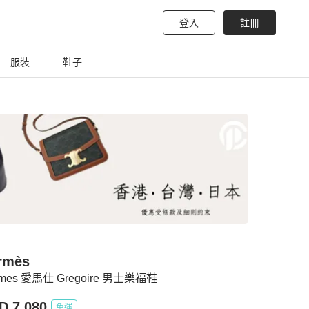
登入
註冊
服裝
鞋子
rmès
rmes 愛馬仕 Gregoire 男士樂福鞋
D 7,080
免運