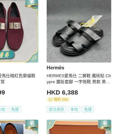
Hermès
es愛馬仕暗紅色樂福鞋
HERMES愛馬仕 二舅鞋 魔術貼 Ch
材質
ypre 露趾套腳 一字拖鞋 男款 黑色
43碼
99
HKD 6,388
現折 200
本地
免運
狀況良好
本地
免運