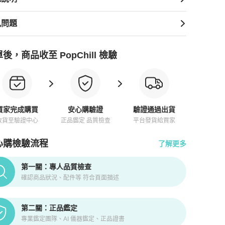
見問題
後，商品收至 PopChill 檢驗
買家完成購買
安心購驗證
驗證通過出貨
收貨至驗證中心
正品鑑定 品質檢查
平台發貨給買家
心購檢驗流程
了解更多
pChill拍拍圈正品驗證、安心購檢驗流程介紹
第一關：專人品質檢查
確認商品狀況、配件等 符合頁面描述
第二關：正品鑑定
專業鑑定團隊、AI 儀器鑑定、正品證書