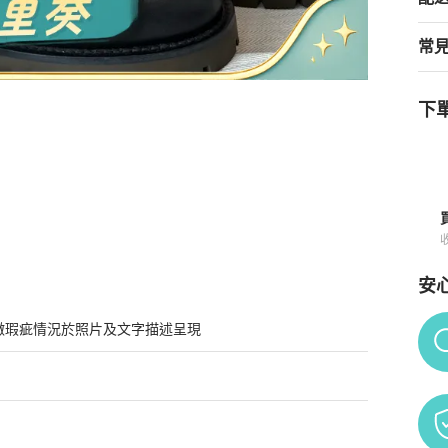
常
下單
購買須知
安
Po
微瑕疵情況於照片及文字描述呈現