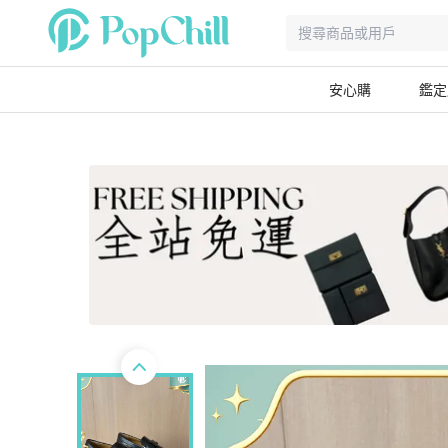
安心購
鑑定