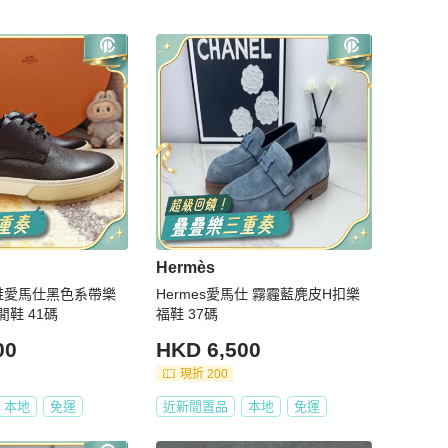
Hermès
閒鞋愛馬仕黑色系帶樂
Hermes愛馬仕 霧霾藍麂皮H扣樂
鞋 41碼
福鞋 37碼
00
HKD 6,500
現折 200
本地
免運
近新閒置品
本地
免運