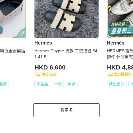
Hermès
Hermès
碼/粉色康康樂福
Hermes Chypre 男款 二舅拖鞋 #4
HERMES/愛馬
1 41.5
飾件 休閒單鞋 
HKD 6,600
HKD 4,8
現折 200
安心購折抵
免運
全新品
本地
免運
狀況良好
看更多