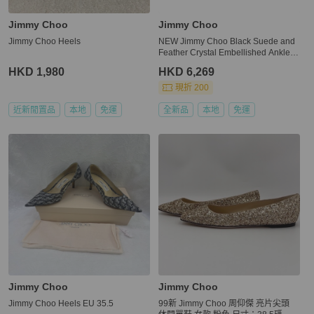
Jimmy Choo
Jimmy Choo
Jimmy Choo Heels
NEW Jimmy Choo Black Suede and
Feather Crystal Embellished Ankle B
oots Size 37.5
HKD 1,980
HKD 6,269
現折 200
近新閒置品
本地
免運
全新品
本地
免運
Jimmy Choo
Jimmy Choo
Jimmy Choo Heels EU 35.5
99新 Jimmy Choo 周仰傑 亮片尖頭