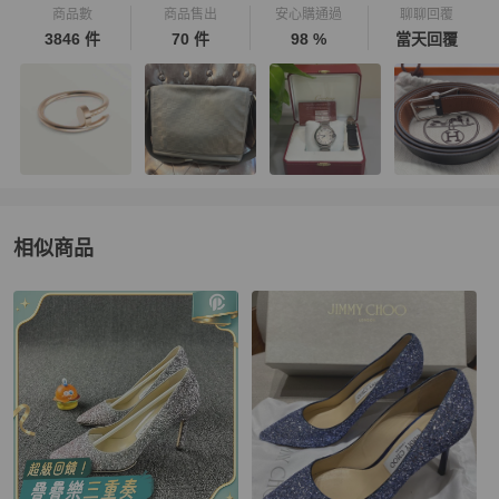
商品數
商品售出
安心購通過
聊聊回覆
3846 件
70 件
98 %
當天回覆
相似商品
更多相似
Jimmy Choo
女鞋
推薦精品