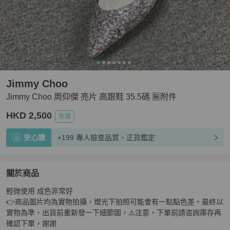
Jimmy Choo
Jimmy Choo 周仰傑 亮片 高跟鞋 35.5碼 🈚附件
HKD 2,500
免運
安心購
+199 專人檢查品質、正貨鑑定
關於商品
關於
輕微使用 成色非常好

Jimmy Choo 周仰傑 亮片 高跟鞋 35.5碼 🈚附件
商品詳情
👉商品圖片均為實物拍攝，燈光下拍照可能會有一點點色差，最終以
實物為準，出貨前重新發一下細節圖，⚠️注意，下單前請咨詢庫存再
確認下單，謝謝