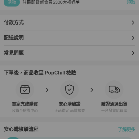
活動
註冊即賞新會員$300大禮遇💝
領取
付款方式
配送說明
常見問題
下單後，商品收至 PopChill 檢驗
買家完成購買
安心購驗證
驗證通過出貨
收貨至驗證中心
正品鑑定 品質檢查
平台發貨給買家
安心購檢驗流程
了解更多