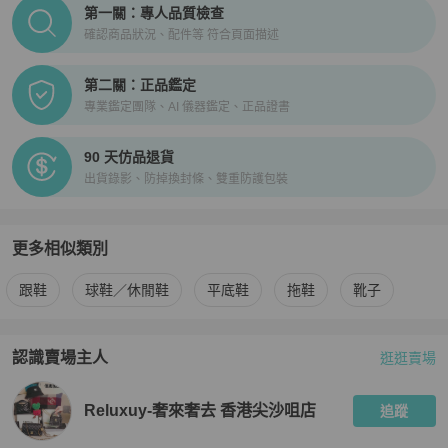
PopChill拍拍圈正品驗證、安心購檢驗流程介紹
第一關：專人品質檢查
確認商品狀況、配件等 符合頁面描述
第二關：正品鑑定
專業鑑定團隊、AI 儀器鑑定、正品證書
90 天仿品退貨
出貨錄影、防掉換封條、雙重防護包裝
更多相似類別
更多
Jimmy Choo
女鞋
相似商品推薦
跟鞋
球鞋／休閒鞋
平底鞋
拖鞋
靴子
認識賣場主人
逛逛賣場
PopChill 拍拍圈嚴選賣家
Reluxuy-奢來奢去 香港尖沙咀店
介
Reluxuy-奢來奢去 香港尖沙咀店
追蹤