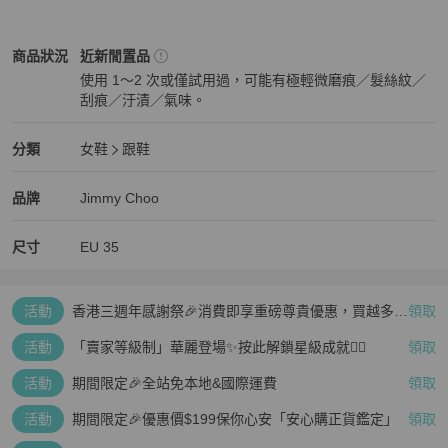
Jimmy Choo
女鞋
商品狀態與細節
商品狀況
近新閒置品
使用 1～2 次或僅試用過，可能有極輕微磨痕／髮絲紋／
刮痕／汙漬／氣味。
近新閒置品
Jimmy Choo
女鞋
分類資訊
分類
女鞋
跟鞋
女鞋
/
跟鞋
推薦
Jimmy Choo
Jimmy Choo
精品
推薦清單
女鞋
品牌介紹
品牌
Jimmy Choo
尺寸
EU
35
活動
香港三週年感謝祭🎉消費即享重磅尊貴優惠，買越多、
領取
疊越多、賺越多🤑
活動
「賣家等級制」華麗登場✨按此解鎖星級成就👆🏻
領取
活動
期間限定🎉全站免本地&國際運費
領取
活動
期間限定🎉優惠價$199保你心安「安心購正貨鑑定」
領取