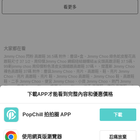
看更多
大家都在看
Jimmy Choo 閃粉 高跟鞋 36.5碼 附件：塵袋+盒
、
Jimmy Choo 綠色蛇皮壓花高
跟鞋尺寸 37 1/2
、
周仰傑Jimmy Choo 綢緞紐結蝴蝶結🎀尖頭高跟涼鞋 37.5碼
、
99新jimmy choo 周仰傑粉色漆皮尖頭細跟高跟鞋 37碼。
、
閒置新 Jimmy Choo
裸色高跟鞋 37碼 附件：塵袋
Jimmy Choo
、
亮片
、
高跟鞋
、
鞋
、
亮片 Jimmy
Choo
、
亮片 高跟鞋
、
亮片 鞋
、
Jimmy Choo 高跟鞋
、
Jimmy Choo 鞋
、
高跟鞋
鞋
、
二手 Jimmy Choo
、
便宜 Jimmy Choo
、
小資 Jimmy Choo
、
熱門 Jimmy
Choo
、
中古 Jimmy Choo
、
推薦 Jimmy Choo
、
二手 高跟鞋
、
便宜 高跟鞋
、
小
資 高跟鞋
、
熱門 高跟鞋
、
中古 高跟鞋
、
推薦 高跟鞋
、
二手 鞋
、
便宜 鞋
、
小資
下載APP才能看到完整內容和優惠價格
鞋
、
熱門 鞋
、
中古 鞋
、
推薦 鞋
PopChill 拍拍圈 APP
下載
上架
使用網頁版瀏覽器
忍痛放棄