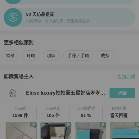
90 天仿品退貨
出貨錄影、防掉換封條、雙重防護包裝
更多相似類別
更多
Hermès
男士配件
相似商品推薦
領帶
耳環
項鍊
手鍊／手環
戒指
認識賣場主人
逛逛賣場
PopChill 拍拍圈嚴選賣家
Eluse luxury拍拍圈五星好店🌟🌟🌟
Eluse luxury拍拍圈五星好店🌟🌟🌟🌟🌟
追蹤
商品數
商品售出
安心購通過
聊聊回覆
1598 件
105 件
91 %
當天回覆