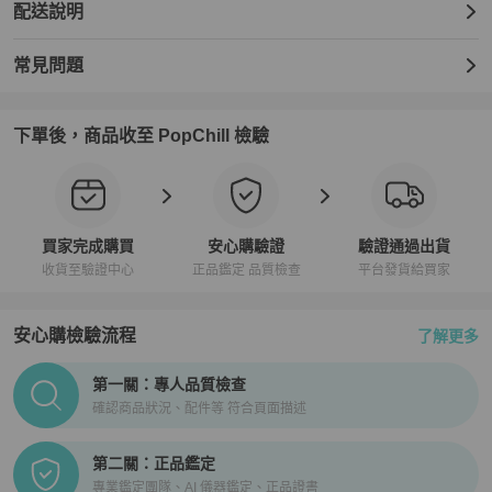
配送說明
常見問題
下單後，商品收至 PopChill 檢驗
買家完成購買
安心購驗證
驗證通過出貨
收貨至驗證中心
正品鑑定 品質檢查
平台發貨給買家
安心購檢驗流程
了解更多
PopChill拍拍圈正品驗證、安心購檢驗流程介紹
第一關：專人品質檢查
確認商品狀況、配件等 符合頁面描述
第二關：正品鑑定
專業鑑定團隊、AI 儀器鑑定、正品證書