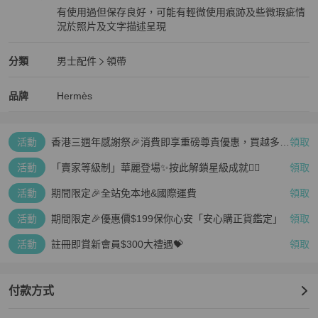
有使用過但保存良好，可能有輕微使用痕跡及些微瑕疵情
況於照片及文字描述呈現
狀況良好
Hermès
男士配件
分類資訊
分類
男士配件
領帶
男士配件
/
領帶
推薦
Hermès
Hermès
精品
推薦清單
男士配件
品牌介紹
品牌
Hermès
活動
香港三週年感謝祭🎉消費即享重磅尊貴優惠，買越多、
領取
疊越多、賺越多🤑
活動
「賣家等級制」華麗登場✨按此解鎖星級成就👆🏻
領取
活動
期間限定🎉全站免本地&國際運費
領取
活動
期間限定🎉優惠價$199保你心安「安心購正貨鑑定」
領取
活動
註冊即賞新會員$300大禮遇💝
領取
付款方式