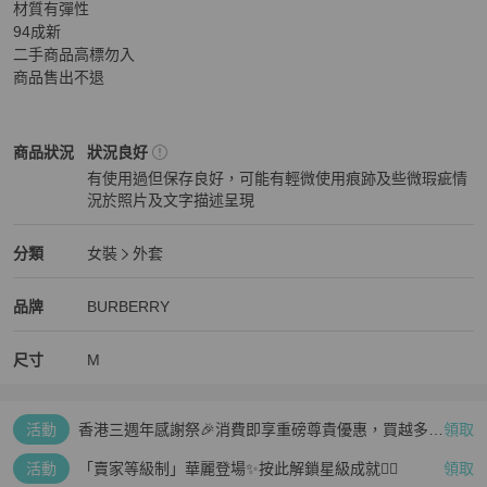
材質有彈性

94成新

二手商品高標勿入

商品售出不退
BURBERRY
女裝
商品狀態與細節
商品狀況
狀況良好
有使用過但保存良好，可能有輕微使用痕跡及些微瑕疵情
況於照片及文字描述呈現
狀況良好
BURBERRY
女裝
分類資訊
分類
女裝
外套
女裝
/
外套
推薦
BURBERRY
BURBERRY
精品
推薦清單
女裝
品牌介紹
品牌
BURBERRY
尺寸
M
活動
香港三週年感謝祭🎉消費即享重磅尊貴優惠，買越多、
領取
疊越多、賺越多🤑
活動
「賣家等級制」華麗登場✨按此解鎖星級成就👆🏻
領取