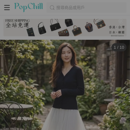
搜尋商品或用戶
1
/
10