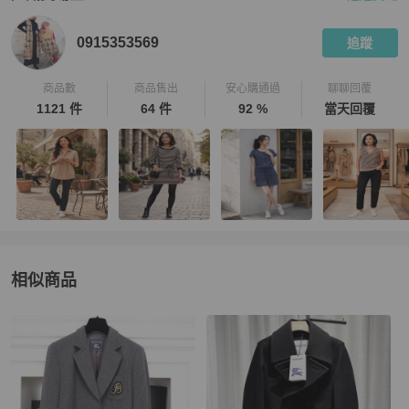
PopChill 拍拍圈嚴選賣家
0915353569
介紹
0915353569
追蹤
商品數
商品售出
安心購通過
聊聊回覆
1121 件
64 件
92 %
當天回覆
相似商品
更多相似
BURBERRY
女裝
推薦精品