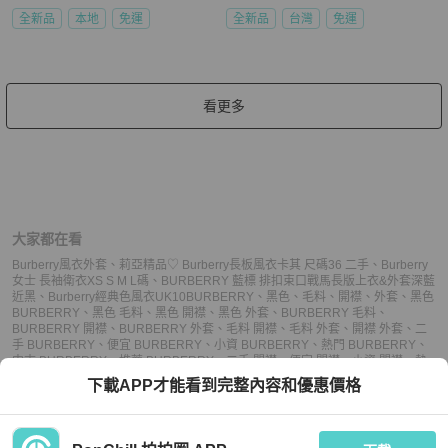
全新品
本地
免運
全新品
台灣
免運
看更多
大家都在看
Burberry風衣外套
、
莉亞精品♡ Burberry長板風衣卡其 尺碼36 二手
、
Burberry
女士 長袖衛衣XS S M L碼
、
BURBERRY 藍標 排扣束口戰馬長版上衣&外套深藍
近黑
、
Burberry經典色風衣UK10
BURBERRY
、
黑色
、
毛料
、
開襟
、
外套
、
黑色
BURBERRY
、
黑色 毛料
、
黑色 開襟
、
黑色 外套
、
BURBERRY 毛料
、
BURBERRY 開襟
、
BURBERRY 外套
、
毛料 開襟
、
毛料 外套
、
開襟 外套
、
二
手 BURBERRY
、
便宜 BURBERRY
、
小資 BURBERRY
、
熱門 BURBERRY
、
中古 BURBERRY
、
推薦 BURBERRY
、
二手 開襟
、
便宜 開襟
、
小資 開襟
、
熱
門 開襟
、
中古 開襟
、
推薦 開襟
、
二手 外套
、
便宜 外套
、
小資 外套
、
熱門 外
下載APP才能看到完整內容和優惠價格
套
、
中古 外套
、
推薦 外套