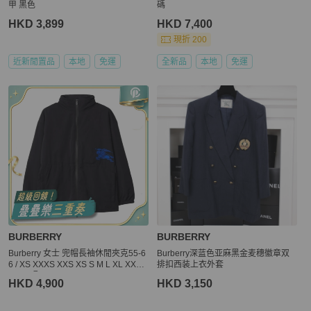
甲 黑色
碼
HKD 3,899
HKD 7,400
現折 200
近新閒置品
本地
免運
全新品
本地
免運
BURBERRY
BURBERRY
Burberry 女士 兜帽長袖休閒夾克55-6
Burberry深蓝色亚麻黑金麦穗徽章双
6 / XS XXXS XXS XS S M L XL XXL
排扣西装上衣外套
XXXL碼
HKD 4,900
HKD 3,150