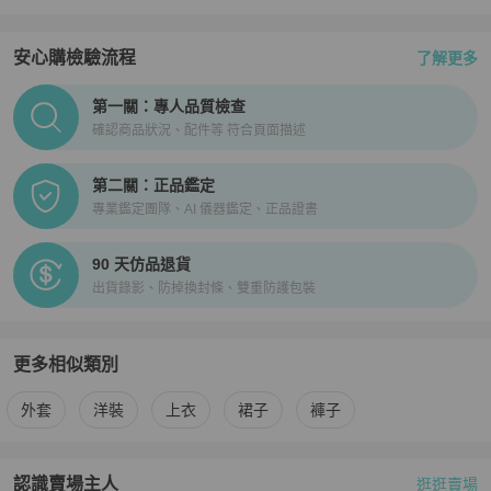
安心購檢驗流程
了解更多
PopChill拍拍圈正品驗證、安心購檢驗流程介紹
第一關：專人品質檢查
確認商品狀況、配件等 符合頁面描述
第二關：正品鑑定
專業鑑定團隊、AI 儀器鑑定、正品證書
90 天仿品退貨
出貨錄影、防掉換封條、雙重防護包裝
更多相似類別
更多
BURBERRY
女裝
相似商品推薦
外套
洋裝
上衣
裙子
褲子
認識賣場主人
逛逛賣場