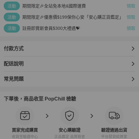
活動
期間限定🎉全站免本地&國際運費
領取
活動
期間限定🎉優惠價$199保你心安「安心購正貨鑑定」
領取
活動
註冊即賞新會員$300大禮遇💝
領取
付款方式
配送說明
常見問題
下單後，商品收至 PopChill 檢驗
買家完成購買
安心購驗證
驗證通過出貨
收貨至驗證中心
正品鑑定 品質檢查
平台發貨給買家