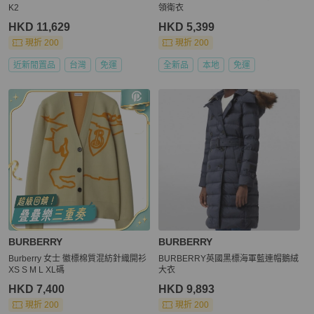
K2
領衛衣
HKD 11,629
HKD 5,399
現折 200
現折 200
近新閒置品
台灣
免運
全新品
本地
免運
BURBERRY
BURBERRY
Burberry 女士 徽標棉質混紡針織開衫
BURBERRY英國黑標海軍藍連帽鵝絨
XS S M L XL碼
大衣
HKD 7,400
HKD 9,893
現折 200
現折 200