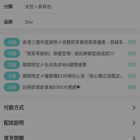
Dior
女包
分類資訊
分類
女包
肩背包
女包
/
肩背包
推薦
Dior
Dior
精品
推薦清單
女包
品牌介紹
品牌
Dior
活動
香港三週年感謝祭🎉消費即享重磅尊貴優惠，買越多、
領取
疊越多、賺越多🤑
活動
「賣家等級制」華麗登場✨按此解鎖星級成就👆🏻
領取
活動
期間限定🎉全站免本地&國際運費
領取
活動
期間限定🎉優惠價$199保你心安「安心購正貨鑑定」
領取
活動
註冊即賞新會員$300大禮遇💝
領取
付款方式
配送說明
常見問題