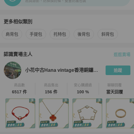
出貨錄影、防掉換封條、雙重防護包裝
更多相似類別
更多
Dior
女包
相似商品推薦
肩背包
手提包
托特包
後背包
斜背包
認識賣場主人
逛逛賣場
PopChill 拍拍圈嚴選賣家
小花中古Hana vintage香港銅鑼灣店
小花中古Hana vintage香港銅鑼灣店
追蹤
商品數
商品售出
安心購通過
聊聊回覆
6517 件
156 件
100 %
當天回覆