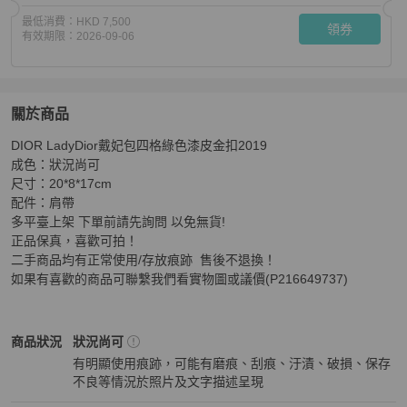
最低消費：
HKD 7,500
領券
有效期限：
2026-09-06
關於商品
關於
DIOR LadyDior戴妃包四格綠色漆皮金扣2019

DIOR Lady戴妃包四格綠色漆皮金扣2019肩背包
商品詳情
成色：狀況尚可

尺寸：20*8*17cm

配件：肩帶

多平臺上架 下單前請先詢問 以免無貨!

正品保真，喜歡可拍！

二手商品均有正常使用/存放痕跡  售後不退換！

如果有喜歡的商品可聯繫我們看實物圖或議價(P216649737)
Dior
女包
商品狀態與細節
商品狀況
狀況尚可
有明顯使用痕跡，可能有磨痕、刮痕、汙漬、破損、保存
不良等情況於照片及文字描述呈現
狀況尚可