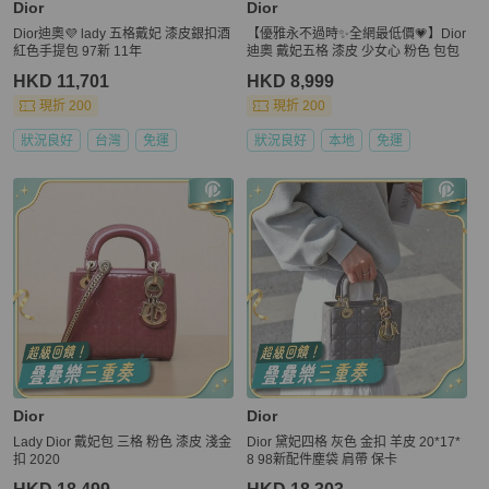
Dior
Dior
Dior迪奧💜 lady 五格戴妃 漆皮銀扣酒
【優雅永不過時✨全網最低價💗】Dior
紅色手提包 97新 11年
迪奧 戴妃五格 漆皮 少女心 粉色 包包
HKD 11,701
HKD 8,999
現折 200
現折 200
狀況良好
台灣
免運
狀況良好
本地
免運
Dior
Dior
Lady Dior 戴妃包 三格 粉色 漆皮 淺金
Dior 黛妃四格 灰色 金扣 羊皮 20*17*
扣 2020
8 98新配件塵袋 肩帶 保卡