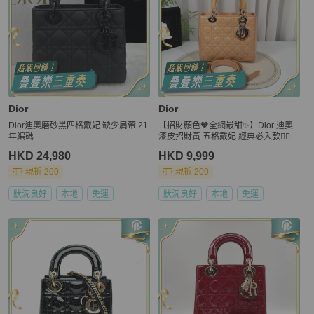
Dior
Dior
Dior迪奧磨砂黑四格戴妃 缺少肩帶 21
【招財顏色🧡全網最甜✨】Dior 迪奧
年編碼
漆皮招財黃 五格戴妃 經典必入款👍🏻
HKD 24,980
HKD 9,999
現折 200
現折 200
狀況良好
本地
免運
狀況良好
本地
免運