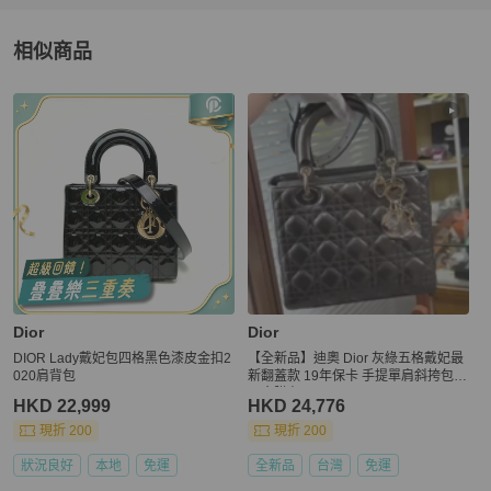
相似商品
更多相似
Dior
女包
推薦精品
Dior
Dior
DIOR Lady戴妃包四格黑色漆皮金扣2
【全新品】迪奧 Dior 灰綠五格戴妃最
020肩背包
新翻蓋款 19年保卡 手提單肩斜挎包
五金膜在
HKD 22,999
HKD 24,776
現折 200
現折 200
狀況良好
本地
免運
全新品
台灣
免運