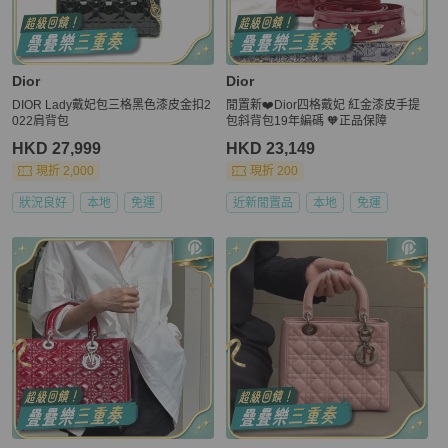
Dior
Dior
DIOR Lady戴妃包三格黑色漆皮金扣2
閒置新❤️Dior四格戴妃 紅金漆皮手提
022肩背包
包斜背包19年編碼 🧡正品保障
HKD 27,999
HKD 23,149
現折 2,000
現折 200
狀況良好
本地
免運
近新閒置品
本地
免運