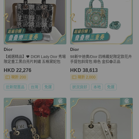
Dior
Dior
【威選精品】🖤 DIOR Lady Dior 秀場
98新💚迪奧/Dior 四格戴妃限定款花卉
限定重工黑白亮片刺繡 五格黛妃包
手提包斜背包 綠色 金扣🟢正品
HKD 22,276
HKD 38,613
現折 200
現折 2,000
近新閒置品
台灣
免運
狀況良好
本地
免運