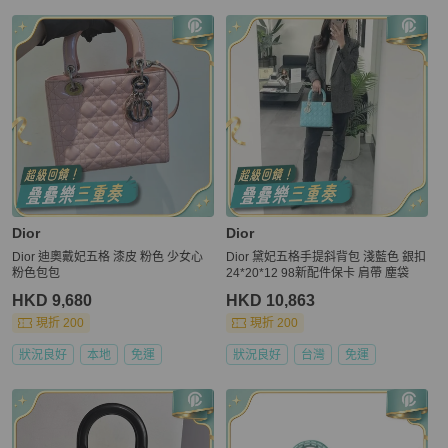
Dior
Dior
Dior 迪奧戴妃五格 漆皮 粉色 少女心
Dior 黛妃五格手提斜背包 淺藍色 銀扣
粉色包包
24*20*12 98新配件保卡 肩帶 塵袋
HKD 9,680
HKD 10,863
現折 200
現折 200
狀況良好
本地
免運
狀況良好
台灣
免運