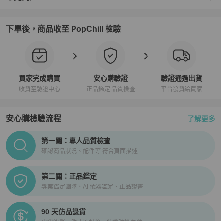
下單後，商品收至 PopChill 檢驗
買家完成購買
安心購驗證
驗證通過出貨
收貨至驗證中心
正品鑑定 品質檢查
平台發貨給買家
安心購檢驗流程
了解更多
PopChill拍拍圈正品驗證、安心購檢驗流程介紹
第一關：專人品質檢查
確認商品狀況、配件等 符合頁面描述
第二關：正品鑑定
專業鑑定團隊、AI 儀器鑑定、正品證書
90 天仿品退貨