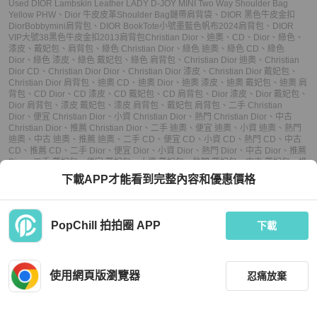
Used DIOR Lambskin Leather LADY D-JOY MINI Two Way Shoulder Bag
Yellow PHW
、
Dior 牛皮皮革Shoulder Bag鏈帶肩背袋
、
DIOR 黑色牛皮金扣
DiorBobbymini肩背包
、
DIOR BookTote小號墨藍色帆布2024肩背包
、
DIOR
VIP大號38黑色牛皮金扣2013肩背包
Christian Dior
、
迪奧
、
CD
、
Dior
、
綠色
、
漆皮
、
戴妃包
、
肩背包
、
綠色 Christian Dior
、
綠色 迪奧
、
綠色 CD
、
綠色
Dior
、
綠色 漆皮
、
綠色 戴妃包
、
綠色 肩背包
、
Christian Dior 迪奧
、
Christian
Dior CD
、
Christian Dior Dior
、
Christian Dior 漆皮
、
Christian Dior 戴妃包
、
Christian Dior 肩背包
、
迪奧 CD
、
迪奧 Dior
、
迪奧 漆皮
、
迪奧 戴妃包
、
迪奧 肩
背包
、
CD Dior
、
CD 漆皮
、
CD 戴妃包
、
CD 肩背包
、
Dior 漆皮
、
Dior 戴妃包
、
Dior 肩背包
、
漆皮 戴妃包
、
漆皮 肩背包
、
戴妃包 肩背包
、
二手 Christian
Dior
、
便宜 Christian Dior
、
小資 Christian Dior
、
熱門 Christian Dior
、
中古
Christian Dior
、
推薦 Christian Dior
、
二手 迪奧
、
便宜 迪奧
、
小資 迪奧
、
熱門
迪奧
、
中古 迪奧
、
推薦 迪奧
、
二手 CD
、
便宜 CD
、
小資 CD
、
熱門 CD
、
中古
CD
、
推薦 CD
、
二手 Dior
、
便宜 Dior
、
小資 Dior
、
熱門 Dior
、
中古 Dior
、
推薦
Dior
、
二手 戴妃包
、
便宜 戴妃包
、
小資 戴妃包
、
熱門 戴妃包
、
中古 戴妃包
、
推
薦 戴妃包
、
二手 肩背包
、
便宜 肩背包
、
小資 肩背包
、
熱門 肩背包
、
中古 肩背
下載APP才能看到完整內容和優惠價格
包
、
推薦 肩背包
PopChill 拍拍圈 APP
下載
上架
使用網頁版瀏覽器
忍痛放棄