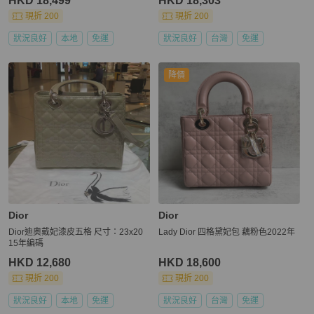
HKD 18,499
HKD 18,303
現折 200
現折 200
狀況良好
本地
免運
狀況良好
台灣
免運
降價
Dior
Dior
Dior迪奧戴妃漆皮五格 尺寸：23x20
Lady Dior 四格黛妃包 藕粉色2022年
15年編碼
HKD 12,680
HKD 18,600
現折 200
現折 200
狀況良好
本地
免運
狀況良好
台灣
免運