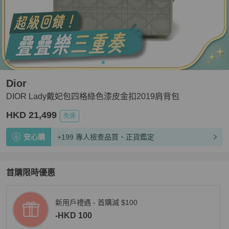
Dior
DIOR Lady戴妃包四格綠色漆皮金扣2019肩背包
HKD 21,499
免運
安心購
+199 專人檢查品質、正貨鑑定
首購限時優惠
新用戶禮遇 - 首購減 $100
-HKD 100