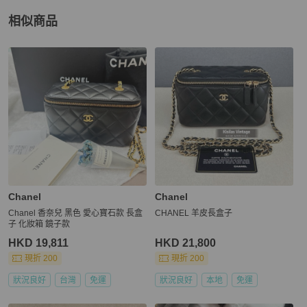
相似商品
更多相似
Chanel
女包
推薦精品
Chanel
Chanel
Chanel 香奈兒 黑色 愛心寶石款 長盒
CHANEL 羊皮長盒子
子 化妝箱 鏡子款
HKD 19,811
HKD 21,800
現折 200
現折 200
狀況良好
台灣
免運
狀況良好
本地
免運