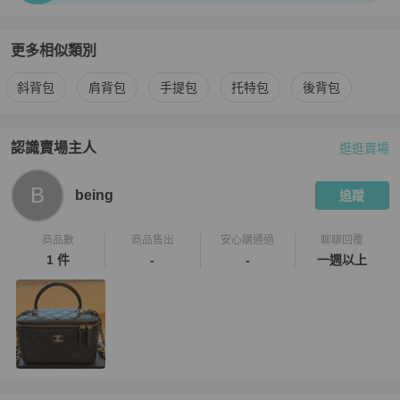
更多相似類別
更多
Chanel
女包
相似商品推薦
斜背包
肩背包
手提包
托特包
後背包
認識賣場主人
逛逛賣場
PopChill 拍拍圈嚴選賣家
being
介紹
B
being
追蹤
商品數
商品售出
安心購通過
聊聊回覆
1 件
-
-
一週以上