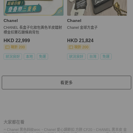
Chanel
Chanel
CHANEL 長盒子化妝包黃色羊皮鐳射
Chanel 金球方盒子
標金扣寶石鏈條肩背包
HKD 22,999
HKD 21,824
現折 200
現折 200
狀況良好
本地
免運
狀況良好
台灣
免運
看更多
大家都在看
ෆ Chanel 黑色斜紋woc
、
Chanel 愛心調節扣 方胖 CF20
、
CHANEL 黑羊皮 金