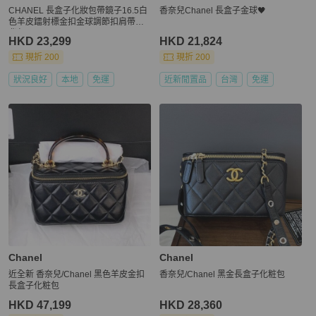
CHANEL 長盒子化妝包帶鏡子16.5白
香奈兒Chanel 長盒子金球🖤
色羊皮鐳射標金扣金球調節扣肩帶肩
背包
HKD 23,299
HKD 21,824
現折 200
現折 200
狀況良好
本地
免運
近新閒置品
台灣
免運
Chanel
Chanel
近全新 香奈兒/Chanel 黑色羊皮金扣
香奈兒/Chanel 黑金長盒子化粧包
長盒子化粧包
HKD 47,199
HKD 28,360