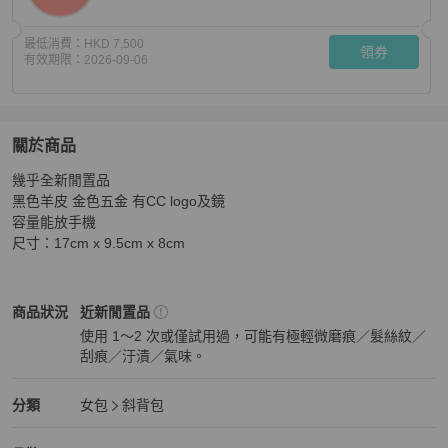
最低消費：
HKD 7,500
領券
有效期限：
2026-09-06
關於商品
關於
幾乎全新閒置品

Chanel 黑色羊皮長盒子化妝盒
商品詳情與購買須知
黑色羊皮 金色五金 有CC logo及鏡

容量能放手機

尺寸：17cm x 9.5cm x 8cm
Chanel
女包
商品狀態與細節
商品狀況
近新閒置品
使用 1～2 次或僅試用過，可能有極輕微磨痕／髮絲紋／
刮痕／汙漬／氣味。
近新閒置品
Chanel
女包
分類資訊
分類
女包
斜背包
女包
/
斜背包
推薦