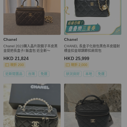
Chanel
Chanel
Chanel 2023購入晶片款鏡子羊皮黑
CHANEL 長盒子化妝包黑色羊皮鐳射
金提把長盒子/ 飯盒包 近全新～
標金扣金球調節扣肩背包
HKD 21,824
HKD 25,999
現折 200
現折 2,000
近新閒置品
台灣
免運
狀況良好
本地
免運