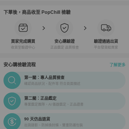
下單後，商品收至 PopChill 檢驗
買家完成購買
安心購驗證
驗證通過出貨
收貨至驗證中心
正品鑑定 品質檢查
平台發貨給買家
安心購檢驗流程
了解更多
PopChill拍拍圈正品驗證、安心購檢驗流程介紹
第一關：專人品質檢查
確認商品狀況、配件等 符合頁面描述
第二關：正品鑑定
專業鑑定團隊、AI 儀器鑑定、正品證書
90 天仿品退貨
出貨錄影、防掉換封條、雙重防護包裝