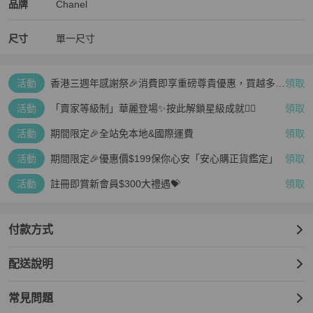
Chanel
Chanel
精品
推薦清單
女包
品牌介紹
品牌
Chanel
尺寸
單一尺寸
活動
香港三週年感謝祭🎉消費即享重磅尊貴優惠，買越多、
領取
疊越多、賺越多🤑
活動
「賣家等級制」華麗登場✨按此解鎖星級成就👆🏻
領取
活動
期間限定🎉全站免本地&國際運費
領取
活動
期間限定🎉優惠價$199保你心安「安心購正貨鑑定」
領取
活動
註冊即賞新會員$300大禮遇💝
領取
付款方式
配送說明
常見問題