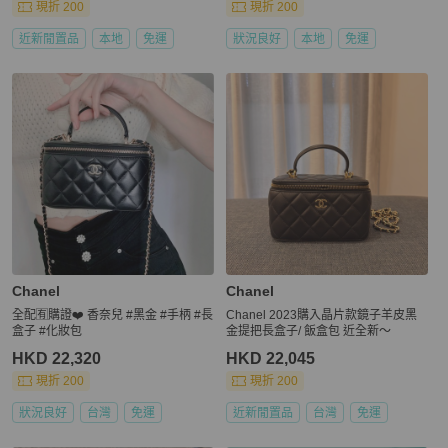
現折 200
現折 200
近新閒置品
本地
免運
狀況良好
本地
免運
Chanel
Chanel
全配🈶️購證❤️ 香奈兒 #黑金 #手柄 #長
Chanel 2023購入晶片款鏡子羊皮黑
盒子 #化妝包
金提把長盒子/ 飯盒包 近全新～
HKD 22,320
HKD 22,045
現折 200
現折 200
狀況良好
台灣
免運
近新閒置品
台灣
免運