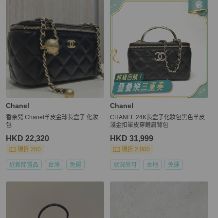
Chanel
Chanel
香奈兒 Chanel羊皮金球長盒子 化妝
CHANEL 24K長盒子化妝包黑色羊皮
包
淺金扣單皮穿鏈肩背包
HKD 22,320
HKD 31,999
現折 200
現折 2,000
近新閒置品
台灣
免運
狀況尚可
本地
免運