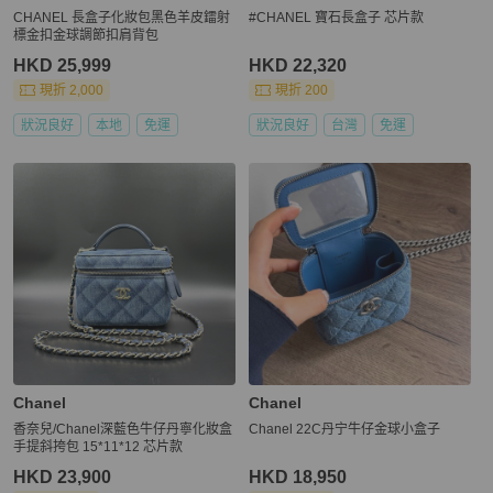
CHANEL 長盒子化妝包黑色羊皮鐳射
#CHANEL 寶石長盒子 芯片款
標金扣金球調節扣肩背包
HKD 25,999
HKD 22,320
現折 2,000
現折 200
狀況良好
本地
免運
狀況良好
台灣
免運
Chanel
Chanel
香奈兒/Chanel深藍色牛仔丹寧化妝盒
Chanel 22C丹宁牛仔金球小盒子
手提斜挎包 15*11*12 芯片款
HKD 23,900
HKD 18,950