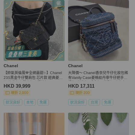
Chanel
Chanel
【帥氣英倫風💙全網最甜✨】Chanel
大降價～ Chanel香奈兒牛仔化妝包稀
23S黑金牛仔雙肩包 芯片款 經典菱格
有Vanity Case菱格紋丹寧牛仔把手水
紋 後背包｜單肩包｜郵差包
桶包/ 斜背包/ 手拿包/ 手提包/ 化妝包
HKD 39,999
HKD 17,311
現折 2,000
現折 200
狀況良好
本地
免運
狀況良好
台灣
免運