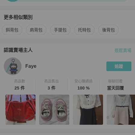
更多相似類別
更多
Chanel
女包
相似商品推薦
斜背包
肩背包
手提包
托特包
後背包
認識賣場主人
逛逛賣場
PopChill 拍拍圈嚴選賣家
Faye
介紹
Faye
追蹤
商品數
商品售出
安心購通過
聊聊回覆
25 件
3 件
100 %
當天回覆