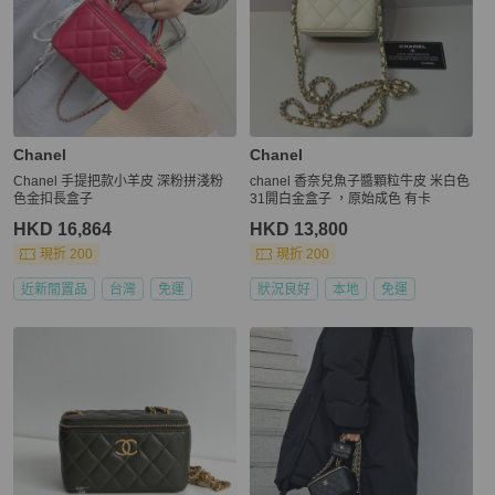
Chanel
Chanel
Chanel 手提把款小羊皮 深粉拼淺粉
chanel 香奈兒魚子醬顆粒牛皮 米白色
色金扣長盒子
31開白金盒子 ，原始成色 有卡
HKD 16,864
HKD 13,800
現折 200
現折 200
近新閒置品
台灣
免運
狀況良好
本地
免運