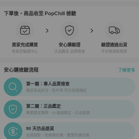
下單後，商品收至 PopChill 檢驗
買家完成購買
安心購驗證
驗證通過出貨
收貨至驗證中心
正品鑑定 品質檢查
平台發貨給買家
安心購檢驗流程
了解更多
PopChill拍拍圈正品驗證、安心購檢驗流程介紹
第一關：專人品質檢查
確認商品狀況、配件等 符合頁面描述
第二關：正品鑑定
專業鑑定團隊、AI 儀器鑑定、正品證書
90 天仿品退貨
出貨錄影、防掉換封條、雙重防護包裝