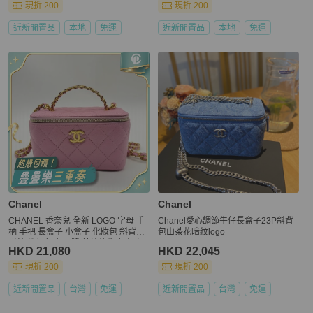
現折 200
現折 200
近新閒置品
本地
免運
近新閒置品
本地
免運
Chanel
Chanel
CHANEL 香奈兒 全新 LOGO 字母 手
Chanel愛心調節牛仔長盒子23P斜背
柄 手把 長盒子 小盒子 化妝包 斜背包
包山茶花暗紋logo
附鏡 粉紅色 魚子醬 荔枝紋牛皮 保卡
HKD 21,080
HKD 22,045
款
現折 200
現折 200
近新閒置品
台灣
免運
近新閒置品
台灣
免運