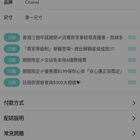
Chanel
Chanel
精品
推薦清單
女包
品牌介紹
品牌
Chanel
尺寸
單一尺寸
活動
香港三週年感謝祭🎉消費即享重磅尊貴優惠，買越多、
領取
疊越多、賺越多🤑
活動
「賣家等級制」華麗登場✨按此解鎖星級成就👆🏻
領取
活動
期間限定🎉全站免本地&國際運費
領取
活動
期間限定🎉優惠價$199保你心安「安心購正貨鑑定」
領取
活動
註冊即賞新會員$300大禮遇💝
領取
付款方式
配送說明
常見問題