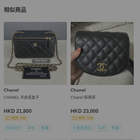
相似商品
更多相似
Chanel
女包
推薦精品
Chanel
Chanel
CHANEL 羊皮長盒子
Chanel 斜孭袋
HKD 21,800
HKD 23,000
現折 200
現折 200
狀況良好
本地
免運
近新閒置品
本地
免運