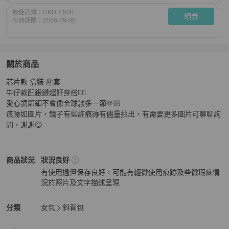
最低消費：
HKD 7,500
領券
有效期限：
2026-09-06
關於商品
關於
芯片款 盒裝 塵套 

CHANEL 牛仔長盒子
商品詳情與購買須知
牛仔款配銀鏈超好穿搭👍🏻

愛心調節釦不會像金球款多一節🫶🏻

痕跡如圖片，鏡子有些許痕跡有儘量拍出，有需要更多圖片可聊聊詢
問，謝謝😊
Chanel
女包
商品狀態與細節
商品狀況
狀況良好
有使用過但保存良好，可能有輕微使用痕跡及些微瑕疵情
況於照片及文字描述呈現
狀況良好
Chanel
女包
分類資訊
分類
女包
斜背包
女包
/
斜背包
推薦