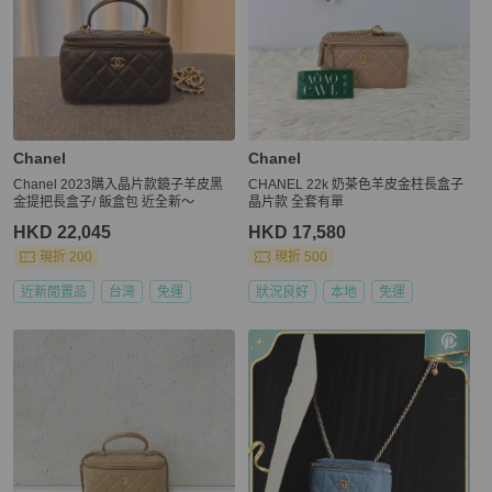
Chanel
Chanel
Chanel 2023購入晶片款鏡子羊皮黑
CHANEL 22k 奶茶色羊皮金柱長盒子
金提把長盒子/ 飯盒包 近全新～
晶片款 全套有單
HKD 22,045
HKD 17,580
現折 200
現折 500
近新閒置品
台灣
免運
狀況良好
本地
免運