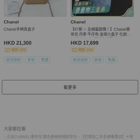
Chanel
Chanel
Chanel手柄長盒子
【97新 ✨ 全網最甜價！】Chanel香
奈兒 丹寧 牛仔布 金球小盒子 化妝盒
包 鏈條包（下單前先詢問庫存❗️）
HKD 21,300
HKD 17,699
現折 200
現折 200
狀況良好
本地
免運
狀況良好
本地
免運
看更多
大家都在看
✨正品CHANEL/香奈兒 藍色菱格拼接斜背包
、
【巴黎站二手名牌專賣店】＊現