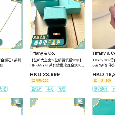
Tiffany & Co.
Tiffany & C
8K黃金鑽石T系列
【全新大全套✨全網最低價🩷🩵】
Tiffany 1
號
TIFFANY+T系列鑲鑽玫瑰金18K女
6碼 9新配件
戒
HKD 23,999
HKD 16,
現折 200
現折 200
免運
全新品
本地
免運
狀況良好