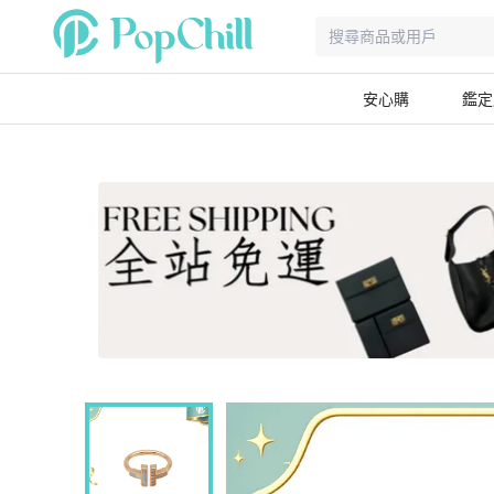
安心購
鑑定