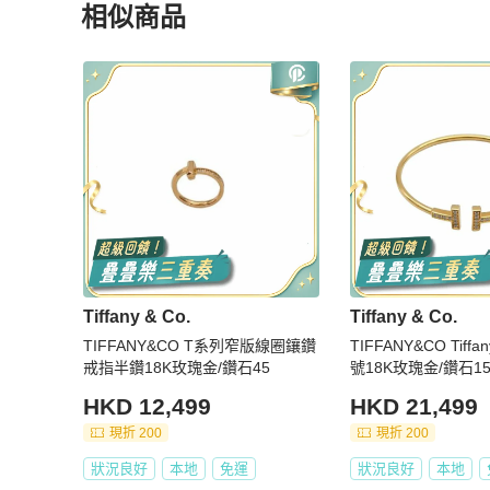
相似商品
更多相似
Tiffany & Co.
女士配件
推薦精品
Tiffany & Co.
Tiffany & Co.
TIFFANY&CO T系列窄版線圈鑲鑽
TIFFANY&CO Tif
戒指半鑽18K玫瑰金/鑽石45
號18K玫瑰金/鑽石1
HKD 12,499
HKD 21,499
現折 200
現折 200
狀況良好
本地
免運
狀況良好
本地