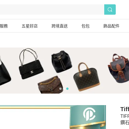
服務
五星好店
跨境直送
包包
飾品配件
Tif
TI
鑽石