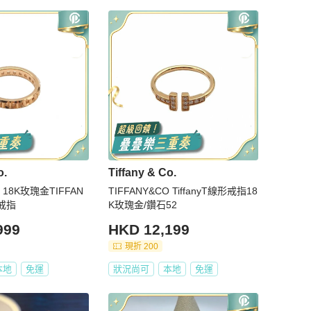
o.
Tiffany & Co.
O 18K玫瑰金TIFFAN
TIFFANY&CO TiffanyT線形戒指18
空戒指
K玫瑰金/鑽石52
999
HKD 12,199
現折 200
本地
免運
狀況尚可
本地
免運