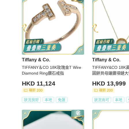
Tiffany & Co.
Tiffany & Co.
TIFFANY＆CO 18K玫瑰金T Wire
TIFFANY&CO 1
Diamond Ring鑽石戒指
圓餅貝母鑲鑽項鏈大
HKD 11,124
HKD 13,999
現折 200
現折 200
狀況良好
本地
免運
狀況尚可
本地