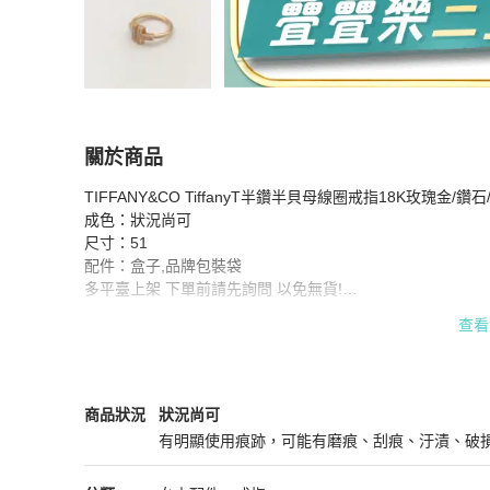
關於商品
關於
TIFFANY&CO TiffanyT半鑽半貝母線圈戒指18K玫瑰金/鑽石
TIFFANY&CO TiffanyT半鑽半貝母線圈戒指1
成色：狀況尚可

尺寸：51

配件：盒子,品牌包裝袋

多平臺上架 下單前請先詢問 以免無貨!

正品保真，喜歡可拍！

查看
二手商品均有正常使用/存放痕跡  售後不退換！

如果有喜歡的商品可聯繫我們看實物圖或議價(P216954373)
Tiffany & Co.
女士配件
商品狀態與細節
商品狀況
狀況尚可
有明顯使用痕跡，可能有磨痕、刮痕、汙漬、破
狀況尚可