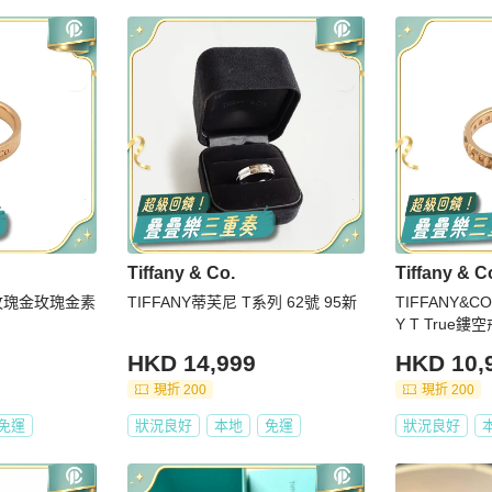
Tiffany & Co.
Tiffany & C
8K玫瑰金玫瑰金素
TIFFANY蒂芙尼 T系列 62號 95新
TIFFANY&C
Y T True鏤
HKD 14,999
HKD 10,
現折 200
現折 200
免運
狀況良好
本地
免運
狀況良好