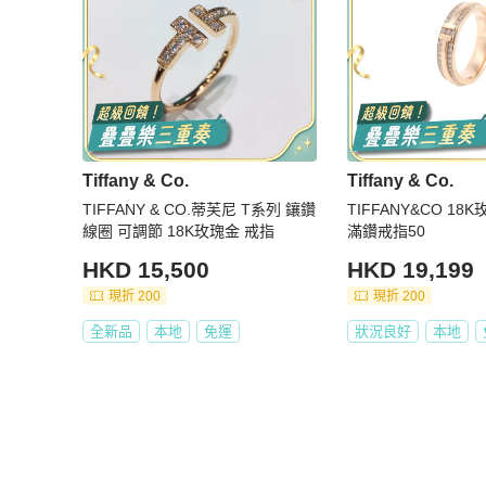
Tiffany & Co.
Tiffany & Co.
TIFFANY & CO.蒂芙尼 T系列 鑲鑽
TIFFANY&CO 1
線圈 可調節 18K玫瑰金 戒指
滿鑽戒指50
HKD 15,500
HKD 19,199
現折 200
現折 200
全新品
本地
免運
狀況良好
本地