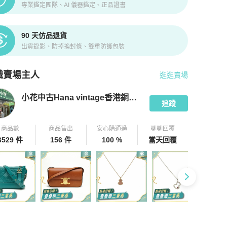
專業鑑定團隊、AI 儀器鑑定、正品證書
90 天仿品退貨
出貨錄影、防掉換封條、雙重防護包裝
識賣場主人
逛逛賣場
pChill 拍拍圈嚴選賣家
小花中古Hana vintage香港銅鑼灣店
介紹
小花中古Hana vintage香港銅鑼灣店
追蹤
商品數
商品售出
安心購通過
聊聊回覆
6529 件
156 件
100 %
當天回覆