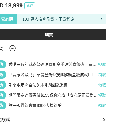
D 13,999
免運
安心購
+199 專人檢查品質、正貨鑑定
購買
2
)
動
香港三週年感謝祭🎉消費即享重磅尊貴優惠，買越
領取
多、疊越多、賺越多🤑
動
「賣家等級制」華麗登場✨按此解鎖星級成就👆🏻
領取
動
期間限定🎉全站免本地&國際運費
領取
動
期間限定🎉優惠價$199保你心安「安心購正貨鑑
領取
定」
動
註冊即賞新會員$300大禮遇💝
領取
款方式