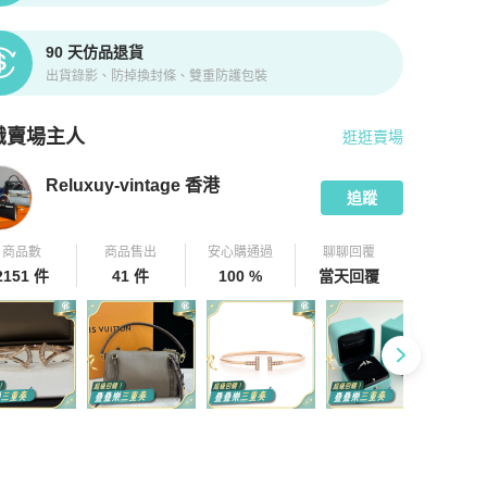
90 天仿品退貨
出貨錄影、防掉換封條、雙重防護包裝
識賣場主人
逛逛賣場
pChill 拍拍圈嚴選賣家
Reluxuy-vintage 香港
介紹
Reluxuy-vintage 香港
追蹤
商品數
商品售出
安心購通過
聊聊回覆
2151 件
41 件
100 %
當天回覆