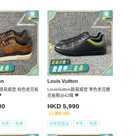
on
Louis Vuitton
tton 路易威登 棕色老花板
LouisVuitton路易威登 黑色老花壓

花板鞋@42碼 🧡
00
HKD 5,990
現折 200
本地
免運
近新閒置品
本地
免運