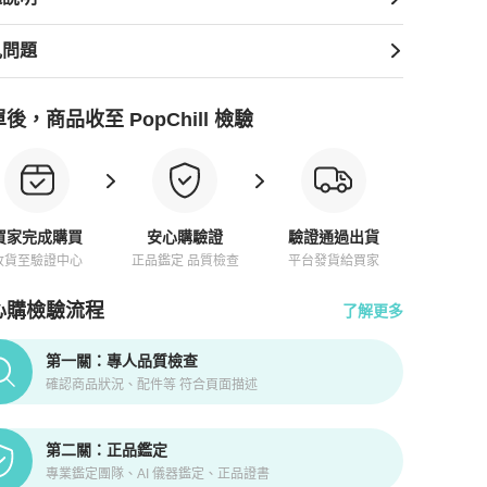
見問題
後，商品收至 PopChill 檢驗
買家完成購買
安心購驗證
驗證通過出貨
收貨至驗證中心
正品鑑定 品質檢查
平台發貨給買家
心購檢驗流程
了解更多
pChill拍拍圈正品驗證、安心購檢驗流程介紹
第一關：專人品質檢查
確認商品狀況、配件等 符合頁面描述
第二關：正品鑑定
專業鑑定團隊、AI 儀器鑑定、正品證書