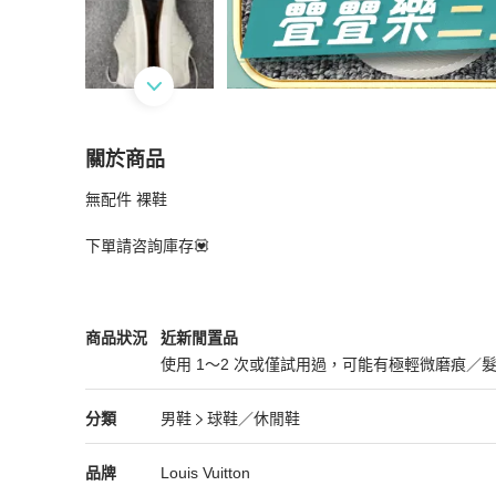
關於商品
關於
無配件 裸鞋

Louis Vuitton 路易威登 灰白色老花板鞋43碼🧡
下單請咨詢庫存💟
Louis Vuitton
男鞋
商品狀態與細節
商品狀況
近新閒置品
使用 1～2 次或僅試用過，可能有極輕微磨痕／
近新閒置品
Louis Vuitton
男鞋
分類資訊
分類
男鞋
球鞋／休閒鞋
男鞋
/
球鞋／休閒鞋
推薦
Louis Vuitton
Louis Vuitton
精品
推薦清單
男鞋
品牌介紹
品牌
Louis Vuitton