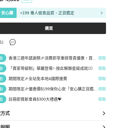
安心購
+199 專人檢查品質、正貨鑑定
購買
1
)
動
香港三週年感謝祭🎉消費即享重磅尊貴優惠，買越
領取
多、疊越多、賺越多🤑
動
「賣家等級制」華麗登場✨按此解鎖星級成就👆🏻
領取
動
期間限定🎉全站免本地&國際運費
領取
動
期間限定🎉優惠價$199保你心安「安心購正貨鑑
領取
定」
動
註冊即賞新會員$300大禮遇💝
領取
款方式
送說明