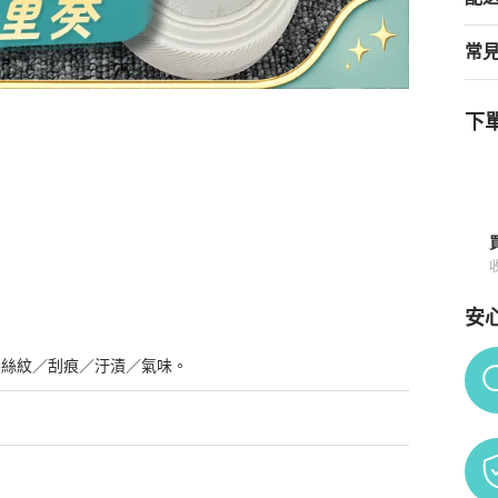
常
下單
商品詳情與購買須知
安
Po
髮絲紋／刮痕／汙漬／氣味。