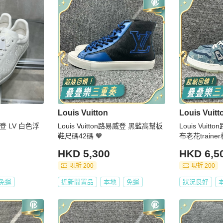
Louis Vuitton
Louis Vuitt
易威登 LV 白色浮
Louis Vuitton路易威登 黑藍高幫板
Louis Vui
鞋尺碼42碼 🧡
布老花traine
HKD 5,300
HKD 6,5
現折 200
現折 200
免運
近新閒置品
本地
免運
狀況良好