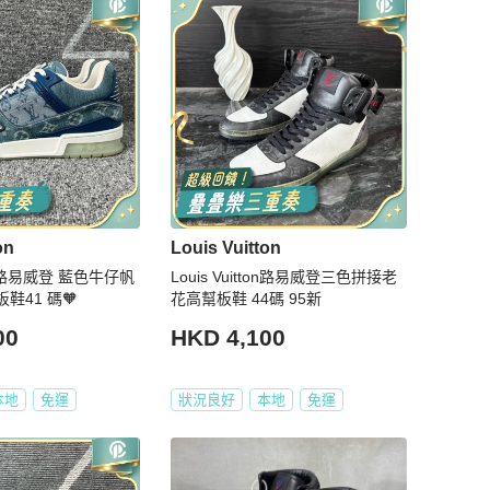
on
Louis Vuitton
tton路易威登 藍色牛仔帆
Louis Vuitton路易威登三色拼接老
r板鞋41 碼🧡
花高幫板鞋 44碼 95新
00
HKD 4,100
本地
免運
狀況良好
本地
免運