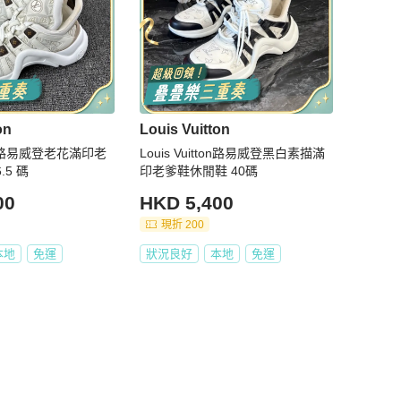
on
Louis Vuitton
tton路易威登老花滿印老
Louis Vuitton路易威登黑白素描滿
.5 碼
印老爹鞋休閒鞋 40碼
00
HKD 5,400
現折 200
本地
免運
狀況良好
本地
免運