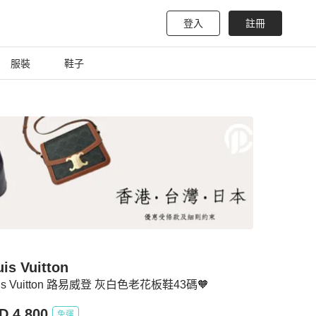
登入
註冊
服裝
鞋子
is Vuitton
uis Vuitton 路易威登 灰白色老花板鞋43碼🧡
D 4,800
免運