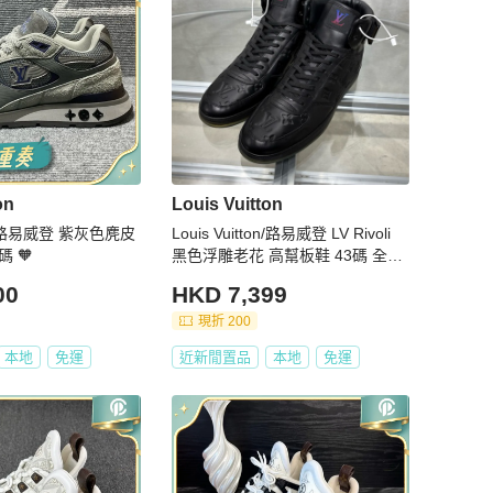
on
Louis Vuitton
易威登 紫灰色麂皮
Louis Vuitton/路易威登 LV Rivoli
 🧡
黑色浮雕老花 高幫板鞋 43碼 全新
原盒
00
HKD 7,399
現折 200
本地
免運
近新閒置品
本地
免運