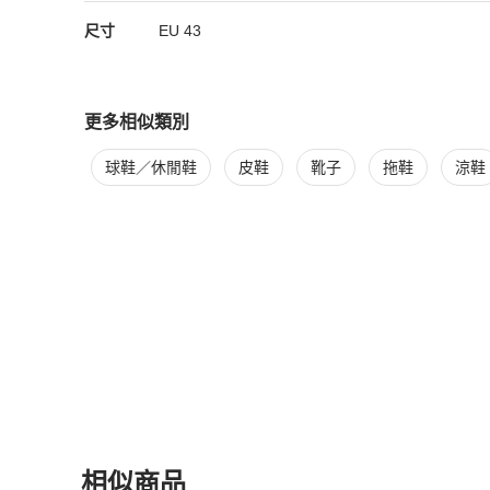
尺寸
EU
43
更多相似類別
更多
Louis Vuitton
男鞋
相似商品推薦
球鞋／休閒鞋
皮鞋
靴子
拖鞋
涼鞋
相似商品