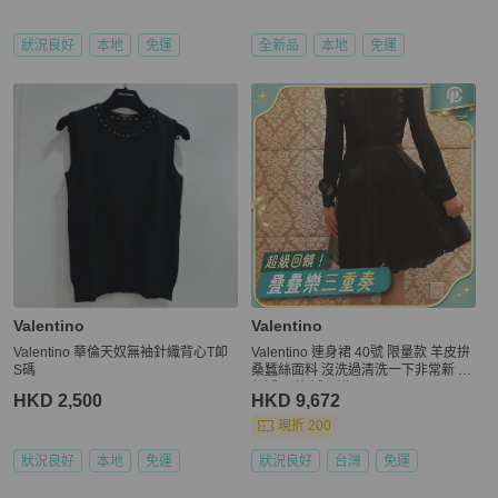
狀況良好
本地
免運
全新品
本地
免運
Valentino
Valentino
Valentino 華倫天奴無袖針織背心T卹
Valentino 連身裙 40號 限量款 羊皮拚
S碼
桑蠶絲面料 沒洗過清洗一下非常新 原
價近40萬 誠可議
HKD 2,500
HKD 9,672
現折 200
狀況良好
本地
免運
狀況良好
台灣
免運