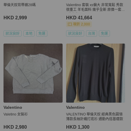
華倫天奴背帶褲28碼
Valentino 套裝 xs偏大 非常寬鬆 秀款
很重工 羊毛面料 幾乎全新 原價一套4
0萬左右
HKD 2,999
HKD 41,664
現折 2,000
狀況良好
本地
免運
狀況良好
台灣
免運
Valentino
Valentino
Valetino 女裝衫
VALENTINO 華倫天奴 經典黑色圓領
薄款長袖針織打底衫 通勤內搭基礎款
HKD 2,980
HKD 1,300