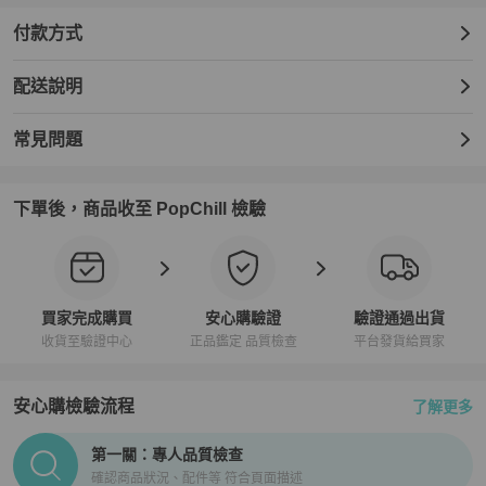
付款方式
配送說明
常見問題
下單後，商品收至 PopChill 檢驗
買家完成購買
安心購驗證
驗證通過出貨
收貨至驗證中心
正品鑑定 品質檢查
平台發貨給買家
安心購檢驗流程
了解更多
PopChill拍拍圈正品驗證、安心購檢驗流程介紹
第一關：專人品質檢查
確認商品狀況、配件等 符合頁面描述