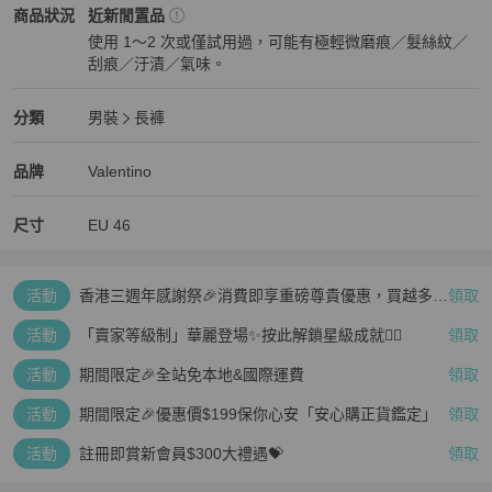
Valentino
男裝
商品狀態與細節
商品狀況
近新閒置品
使用 1～2 次或僅試用過，可能有極輕微磨痕／髮絲紋／
刮痕／汙漬／氣味。
近新閒置品
Valentino
男裝
分類資訊
分類
男裝
長褲
男裝
/
長褲
推薦
Valentino
Valentino
精品
推薦清單
男裝
品牌介紹
品牌
Valentino
尺寸
EU
46
活動
香港三週年感謝祭🎉消費即享重磅尊貴優惠，買越多、
領取
疊越多、賺越多🤑
活動
「賣家等級制」華麗登場✨按此解鎖星級成就👆🏻
領取
活動
期間限定🎉全站免本地&國際運費
領取
活動
期間限定🎉優惠價$199保你心安「安心購正貨鑑定」
領取
活動
註冊即賞新會員$300大禮遇💝
領取