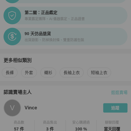
第二關：正品鑑定
專業鑑定團隊、AI 儀器鑑定、正品證書
90 天仿品退貨
出貨錄影、防掉換封條、雙重防護包裝
更多相似類別
更多
Valentino
男裝
相似商品推薦
長褲
外套
襯衫
長袖上衣
短袖上衣
認識賣場主人
逛逛賣場
PopChill 拍拍圈嚴選賣家
Vince
介紹
V
Vince
追蹤
商品數
商品售出
安心購通過
聊聊回覆
57 件
3 件
100 %
當天回覆