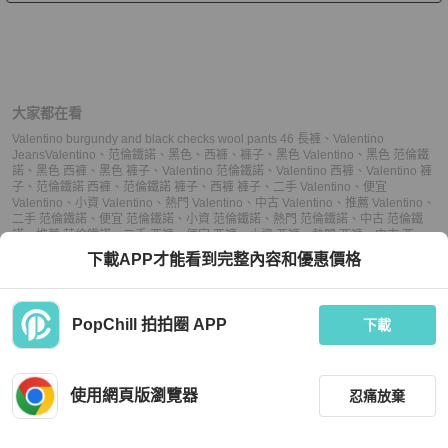
大家都在看
Valentino burgundy and black checks wool pants 46 長褲
、
Valentino
Jeans
Valentino
、
范倫鐵諾
、
黑色
、
西褲
、
褲子
、
黑色 Valentino
、
黑色 范倫鐵
諾
、
黑色 西褲
、
黑色 褲子
、
Valentino 范倫鐵諾
、
Valentino 西褲
、
Valentino 褲
子
、
范倫鐵諾 西褲
、
范倫鐵諾 褲子
、
西褲 褲子
、
二手 Valentino
、
便宜
Valentino
、
小資 Valentino
、
熱門 Valentino
、
中古 Valentino
、
推薦 Valentino
、
二手 范倫鐵諾
、
便宜 范倫鐵諾
、
小資 范倫鐵諾
、
熱門 范倫鐵諾
、
中古 范倫鐵
諾
、
推薦 范倫鐵諾
、
二手 西褲
、
便宜 西褲
、
小資 西褲
、
熱門 西褲
、
中古 西
褲
、
推薦 西褲
、
二手 褲子
、
便宜 褲子
、
小資 褲子
、
熱門 褲子
、
中古 褲子
、
推
下載APP才能看到完整內容和優惠價格
薦 褲子
PopChill 拍拍圈 APP
下載
上架
使用網頁版瀏覽器
忍痛放棄