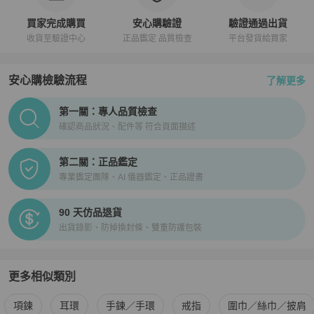
買家完成購買
安心購驗證
驗證通過出貨
收貨至驗證中心
正品鑑定 品質檢查
平台發貨給買家
安心購檢驗流程
了解更多
PopChill拍拍圈正品驗證、安心購檢驗流程介紹
第一關：專人品質檢查
確認商品狀況、配件等 符合頁面描述
第二關：正品鑑定
專業鑑定團隊、AI 儀器鑑定、正品證書
90 天仿品退貨
出貨錄影、防掉換封條、雙重防護包裝
更多相似類別
更多
Tiffany & Co.
女士配件
相似商品推薦
項鍊
耳環
手鍊／手環
戒指
圍巾／絲巾／披肩