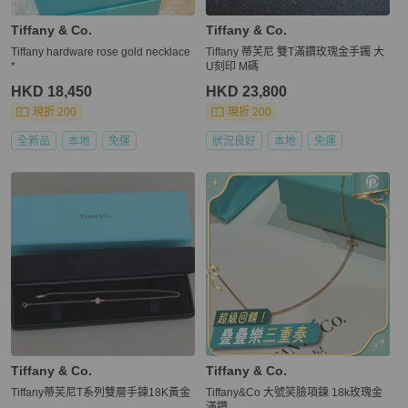
Tiffany & Co.
Tiffany & Co.
Tiffany hardware rose gold necklace
Tiffany 蒂芙尼 雙T滿鑽玫瑰金手鐲 大
*
U刻印 M碼
HKD 18,450
HKD 23,800
現折 200
現折 200
全新品
本地
免運
狀況良好
本地
免運
Tiffany & Co.
Tiffany & Co.
Tiffany蒂芙尼T系列雙層手鍊18K黃金
Tiffany&Co 大號笑臉項鍊 18k玫瑰金
滿鑽