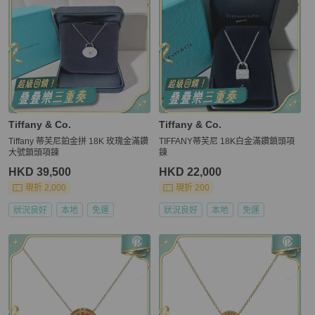
Tiffany & Co.
Tiffany & Co.
Tiffany 蒂芙尼鉑金拼 18K 玫瑰金滿鑽
TIFFANY蒂芙尼 18K白金滿鑽鎖頭項
大號鎖頭項鍊
鍊
HKD 39,500
HKD 22,000
現折 2,000
現折 200
狀況良好
本地
免運
狀況良好
本地
免運