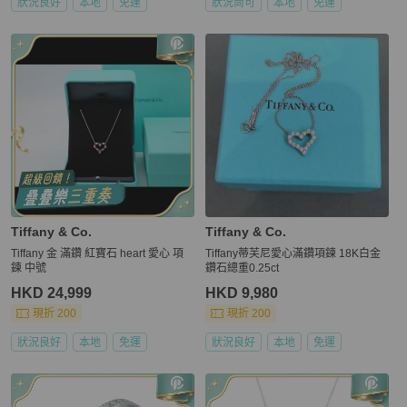
狀況良好
本地
免運
狀況尚可
本地
免運
Tiffany & Co.
Tiffany & Co.
Tiffany 金 滿鑽 紅寶石 heart 愛心 項
Tiffany蒂芙尼愛心滿鑽項鍊 18K白金
鍊 中號
鑽石總重0.25ct
HKD 24,999
HKD 9,980
現折 200
現折 200
狀況良好
本地
免運
狀況良好
本地
免運