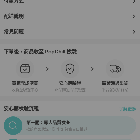
付款方式
配送說明
常見問題
下單後，商品收至 PopChill 檢驗
買家完成購買
安心購驗證
驗證通過出貨
收貨至驗證中心
正品鑑定 品質檢查
平台發貨給買家
安心購檢驗流程
了解更多
PopChill拍拍圈正品驗證、安心購檢驗流程介紹
第一關：專人品質檢查
確認商品狀況、配件等 符合頁面描述