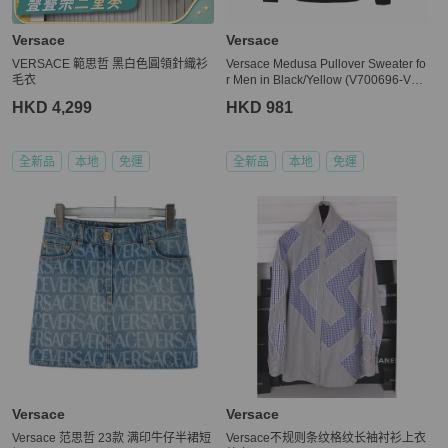
Versace
Versace
VERSACE 範思哲 黑白色圓領針織衫
Versace Medusa Pullover Sweater fo
毛衣
r Men in Black/Yellow (V700696-VK0
0207-V2037-XS)
HKD 4,299
HKD 981
全新品
本地
免運
全新品
本地
免運
Versace
Versace
Versace 范思哲 23款 满印牛仔半裙短
Versace不规则条纹格纹长袖衬衫上衣