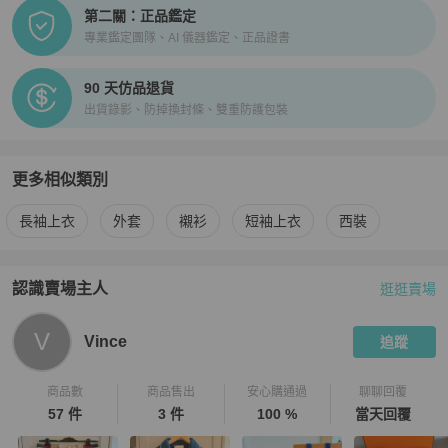
第二關：正品鑑定
專業鑑定團隊、AI 儀器鑑定、正品證書
90 天仿品退貨
出貨錄影、防掉換封條、雙重防護包裝
更多相似類別
更多
Versace
男裝
相似商品推薦
長袖上衣
外套
襯衫
短袖上衣
西裝
認識賣場主人
逛逛賣場
PopChill 拍拍圈嚴選賣家
Vince
介紹
V
Vince
追蹤
商品數
商品售出
安心購通過
聊聊回覆
57 件
3 件
100 %
當天回覆