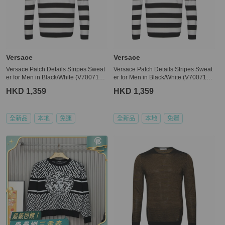
Versace
Versace
Versace Patch Details Stripes Sweat
Versace Patch Details Stripes Sweat
er for Men in Black/White (V700715-
er for Men in Black/White (V700715-
VK00209-V2005-L)
VK00209-V2005-L,XXL,XXXL)
HKD 1,359
HKD 1,359
全新品
本地
免運
全新品
本地
免運