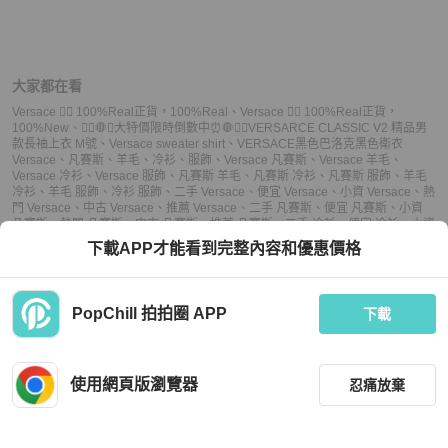
大家都在看
Versace 👍🏻 100%Real正貨，100%Real
、
Versace 👍🏻 100%Real正貨，
100%New
、
💁‍♂️🛑⏰大特價限時倒數中⏰🛑💁‍♂️VERSARCE CLASSIC V2 精品男
款長䄂上衣 M號
、
Versace sweater shirt
、
VERSACE黑色巴洛克黑色衛衣
Versace
、
凡賽斯
、
羊毛
、
冷衫
、
服飾
、
Versace 凡賽斯
、
Versace 羊毛
、
Versace 冷衫
、
Versace 服飾
、
凡賽斯 羊毛
、
凡賽斯 冷衫
、
凡賽斯 服飾
、
羊毛
冷衫
、
羊毛 服飾
、
冷衫 服飾
、
二手 Versace
、
便宜 Versace
、
小資 Versace
、
熱
門 Versace
、
中古 Versace
、
推薦 Versace
、
二手 凡賽斯
、
便宜 凡賽斯
、
小資
凡賽斯
、
熱門 凡賽斯
、
中古 凡賽斯
、
推薦 凡賽斯
、
二手 冷衫
、
便宜 冷衫
、
小資
冷衫
、
熱門 冷衫
、
中古 冷衫
、
推薦 冷衫
、
二手 服飾
、
便宜 服飾
、
小資 服飾
、
下載APP才能看到完整內容和優惠價格
熱門 服飾
、
中古 服飾
、
推薦 服飾
PopChill 拍拍圈 APP
下載
上架
使用網頁版瀏覽器
忍痛放棄
議價
購買