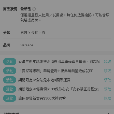
Versace
男裝
商品狀態與細節
商品狀況
全新品
僅離櫃且從未使用／試用過。無任何放置痕跡，可能含原
包裝或吊牌。
全新品
Versace
男裝
分類資訊
分類
男裝
長袖上衣
男裝
/
長袖上衣
推薦
Versace
Versace
精品
推薦清單
男裝
品牌介紹
品牌
Versace
活動
香港三週年感謝祭🎉消費即享重磅尊貴優惠，買越多、
領取
疊越多、賺越多🤑
活動
「賣家等級制」華麗登場✨按此解鎖星級成就👆🏻
領取
活動
期間限定🎉全站免本地&國際運費
領取
活動
期間限定🎉優惠價$199保你心安「安心購正貨鑑定」
領取
活動
註冊即賞新會員$300大禮遇💝
領取