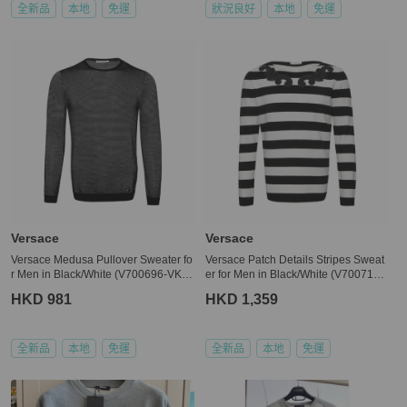
全新品
本地
免運
狀況良好
本地
免運
Versace
Versace
Versace Medusa Pullover Sweater fo
Versace Patch Details Stripes Sweat
r Men in Black/White (V700696-VK0
er for Men in Black/White (V700715-
0207-V2005-S)
VK00209-V2005-XL)
HKD 981
HKD 1,359
全新品
本地
免運
全新品
本地
免運