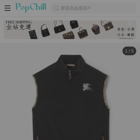
搜尋商品或用戶
1
/
5