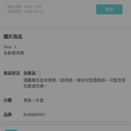
最低消費：
HKD 7,500
領券
有效期限：
2026-09-09
關於商品
關於
Size : L

Burberry 男裝薄款透氣黑色背心
商品詳情與購買須知
全新連吊牌
BURBERRY
男裝
商品狀態與細節
商品狀況
全新品
僅離櫃且從未使用／試用過。無任何放置痕跡，可能含原
包裝或吊牌。
全新品
BURBERRY
男裝
分類資訊
分類
男裝
外套
男裝
/
外套
推薦
BURBERRY
BURBERRY
精品
推薦清單
男裝
品牌介紹
品牌
BURBERRY