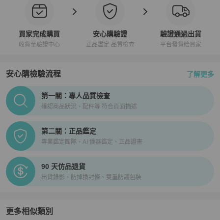
買家完成購買
安心購驗證
驗證通過出貨
收貨至驗證中心
正品鑑定 品質檢查
平台發貨給買家
安心購檢驗流程
了解更多
PopChill拍拍圈正品驗證、安心購檢驗流程介紹
第一關：專人品質檢查
確認商品狀況、配件等 符合頁面描述
第二關：正品鑑定
專業鑑定團隊、AI 儀器鑑定、正品證書
90 天仿品退貨
出貨錄影、防掉換封條、雙重防護包裝
更多相似類別