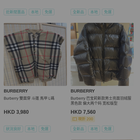
近新閒置品
本地
免運
全新品
本地
免運
BURBERRY
BURBERRY
Burberry 雙面穿 斗篷 馬甲 L碼
Burberry 巴宝莉新款男士亮面羽绒服
黑色款 偏大两个码 宽松版型
HKD 3,980
HKD 7,560
現折 200
狀況良好
本地
免運
全新品
本地
免運