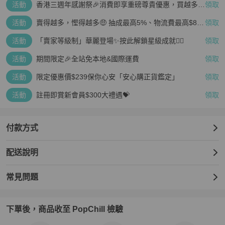
活動
香港三週年感謝祭🎉消費即享重磅尊貴優惠，買越多、
領取
疊越多、賺越多🤑
活動
賣得越多，慳得越多🤑 抽成最高5%、物流費最高$800
領取
🤩 再見無上限抽成👋🏻
活動
「賣家等級制」華麗登場✨按此解鎖星級成就👆🏻
領取
活動
期間限定🎉全站免本地&國際運費
領取
活動
限定優惠價$239保你心安「安心購正貨鑑定」
領取
活動
註冊即賞新會員$300大禮遇💝
領取
付款方式
配送說明
常見問題
下單後，商品收至 PopChill 檢驗