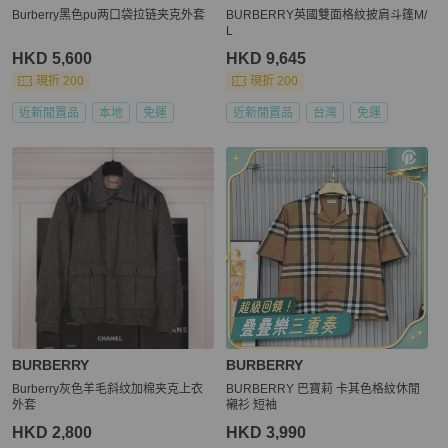
Burberry黑色pu两口袋拉链夹克外套
BURBERRY英國雙面格紋披肩斗篷M/
L
HKD 5,600
HKD 9,645
現折 200
現折 200
近新閒置品
本地
免運
近新閒置品
台灣
免運
BURBERRY
BURBERRY
Burberry灰色羊毛斜纹加棉夹克上衣
BURBERRY 巴寶莉 卡其色格紋休閒
外套
襯衫 短袖
HKD 2,800
HKD 3,990