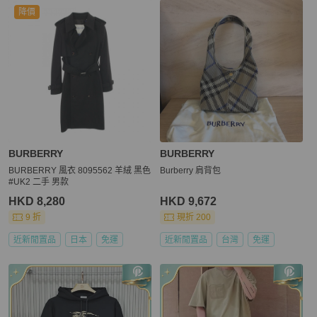
降價
BURBERRY
BURBERRY
BURBERRY 風衣 8095562 羊絨 黑色
Burberry 肩背包
#UK2 二手 男款
HKD 8,280
HKD 9,672
9 折
現折 200
近新閒置品
日本
免運
近新閒置品
台灣
免運