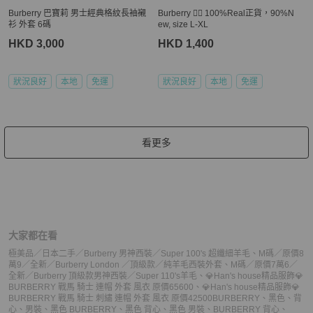
Burberry 巴寶莉 男士經典格紋長袖襯
Burberry 👍🏻 100%Real正貨，90%N
衫 外套 6碼
ew, size L-XL
HKD 3,000
HKD 1,400
狀況良好
本地
免運
狀況良好
本地
免運
看更多
大家都在看
極美品／日本二手／Burberry 男神西裝／Super 100's 超纖細羊毛
、
M碼／原價8
萬9／全新／Burberry London ／頂級款／純羊毛西裝外套
、
M碼／原價7萬6／
全新／Burberry 頂級款男神西裝／Super 110's羊毛
、
💎Han's house精品服飾💎
BURBERRY 戰馬 騎士 連帽 外套 風衣 原價65600
、
💎Han's house精品服飾💎
BURBERRY 戰馬 騎士 刺繡 連帽 外套 風衣 原價42500
BURBERRY
、
黑色
、
背
心
、
男裝
、
黑色 BURBERRY
、
黑色 背心
、
黑色 男裝
、
BURBERRY 背心
、