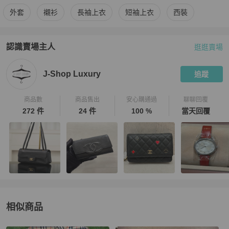
更多
BURBERRY
男裝
相似商品推薦
外套
襯衫
長袖上衣
短袖上衣
西裝
認識賣場主人
逛逛賣場
PopChill 拍拍圈嚴選賣家
J-Shop Luxury
介紹
J-Shop Luxury
追蹤
商品數
商品售出
安心購通過
聊聊回覆
272 件
24 件
100 %
當天回覆
相似商品
更多相似
BURBERRY
男裝
推薦精品