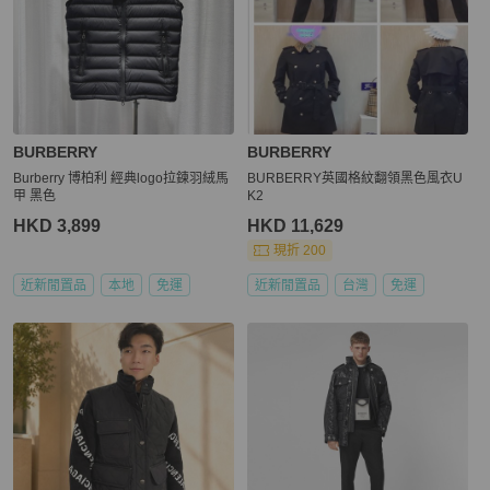
BURBERRY
BURBERRY
Burberry 博柏利 經典logo拉鍊羽絨馬
BURBERRY英國格紋翻領黑色風衣U
甲 黑色
K2
HKD 3,899
HKD 11,629
現折 200
近新閒置品
本地
免運
近新閒置品
台灣
免運