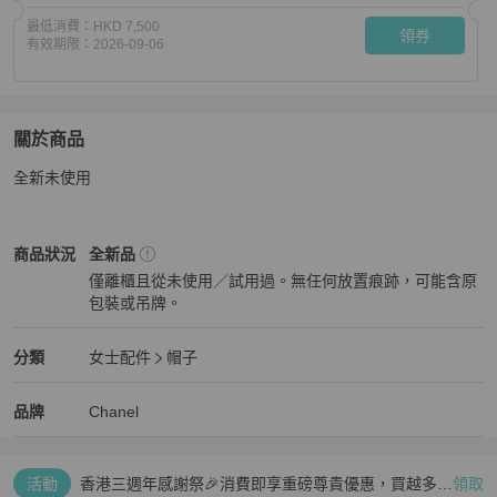
最低消費：
HKD 7,500
領券
有效期限：
2026-09-06
關於商品
關於
全新未使用
全新✨Chanel✨2026超難買 鴨舌帽棒球帽 有購證
商品詳
Chanel
女士配件
商品狀態與細節
商品狀況
全新品
僅離櫃且從未使用／試用過。無任何放置痕跡，可能含原
包裝或吊牌。
全新品
Chanel
女士配件
分類資訊
分類
女士配件
帽子
女士配件
/
帽子
推薦
Chanel
Chanel
精品
推薦清單
女士配件
品牌介紹
品牌
Chanel
活動
香港三週年感謝祭🎉消費即享重磅尊貴優惠，買越多、
領取