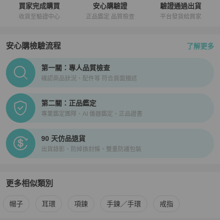
買家完成購買
安心購驗證
驗證通過出貨
收貨至驗證中心
正品鑑定 品質檢查
平台發貨給買家
安心購檢驗流程
了解更多
PopChill拍拍圈正品驗證、安心購檢驗流程介紹
第一關：專人品質檢查
確認商品狀況、配件等 符合頁面描述
第二關：正品鑑定
專業鑑定團隊、AI 儀器鑑定、正品證書
90 天仿品退貨
出貨錄影、防掉換封條、雙重防護包裝
更多相似類別
更多
Chanel
女士配件
相似商品推薦
帽子
耳環
項鍊
手鍊／手環
戒指