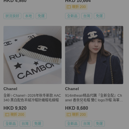
HKD 4,980
HKD 10,664
現折 200
狀況良好
本地
免運
全新品
台灣
免運
Chanel
Chanel
全新✨Chanel✨2026年秋冬新款 AAC
914intheair精品代購『全新全配』Ch
340 黑白配色羊絨冷帽針織帽毛線帽
anel 香奈兒毛帽 雙C logo冷帽 海軍藍
深藍 針織帽
HKD 9,920
HKD 8,680
現折 200
現折 200
全新品
台灣
免運
全新品
台灣
免運