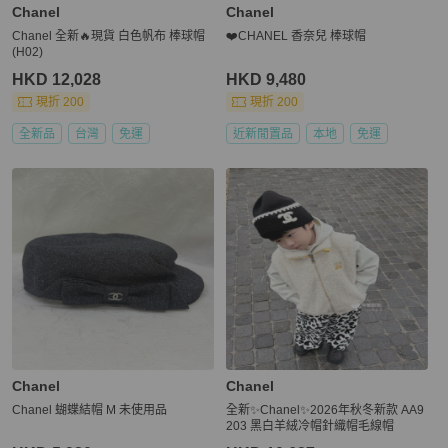
Chanel
Chanel
Chanel 全新🔥現貨 白色帆布 棒球帽
❤️CHANEL 香奈兒 棒球帽
(H02)
HKD 12,028
HKD 9,480
現折 200
現折 200
全新品
台灣
免運
近新閒置品
本地
免運
Chanel
Chanel
Chanel 蝴蝶結帽 M 未使用品
全新✨Chanel✨2026年秋冬新款 AA9
203 黑白羊絨冷帽針織帽毛線帽