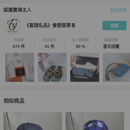
認識賣場主人
逛逛賣場
PopChill 拍拍圈嚴選賣家
《富翊名品》會開發票🧾
介紹
《富翊名品》會開發票🧾
追蹤
商品數
商品售出
安心購通過
聊聊回覆
674 件
41 件
85 %
當天回覆
相似商品
更多相似
Chanel
女士配件
推薦精品