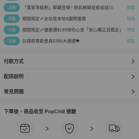
疊越多、賺越多🤑
活動
「賣家等級制」華麗登場✨按此解鎖星級成就👆🏻
領取
活動
期間限定🎉全站免本地&國際運費
領取
活動
期間限定🎉優惠價$199保你心安「安心購正貨鑑定」
領取
活動
註冊即賞新會員$300大禮遇💝
領取
付款方式
配送說明
常見問題
下單後，商品收至 PopChill 檢驗