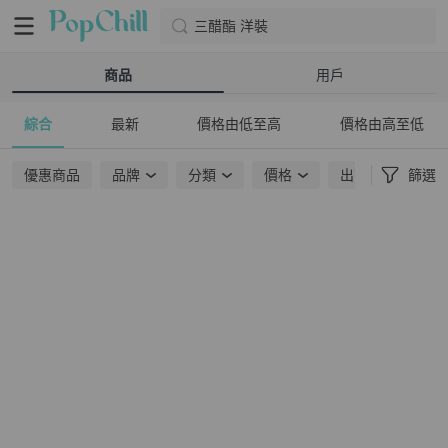
三醋酯 洋裝
商品
用戶
綜合
最新
價格由低至高
價格由高至低
優惠商品
品牌
分類
價格
出貨地點
篩選