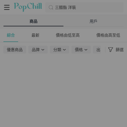
三醋酯 洋裝
商品
用戶
綜合
最新
價格由低至高
價格由高至低
優惠商品
品牌
分類
價格
出貨地點
篩選