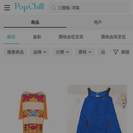
三醋酯 洋裝
商品
用戶
綜合
最新
價格由低至高
價格由高至低
優惠商品
品牌
分類
價格
出貨地點
篩選