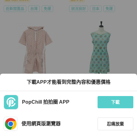
近新閒置品
台灣
免運
狀況良好
日本
免運
下載APP才能看到完整內容和優惠價格
Dior
Chanel
Christian Dior Oblique 技術塔夫綢連
香奈兒 (CHANEL) 一件式尼龍綠色雙
帽洋裝 #F34 粉紅色聚酯纖維
C標誌手提包，貨號 179164M
PopChill 拍拍圈 APP
下載
HKD 10,988
HKD 8,271
9 折
現折 200
使用網頁版瀏覽器
狀況良好
日本
免運
狀況良好
日本
免運
忍痛放棄