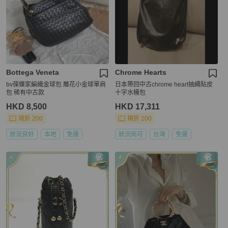
Bottega Veneta
Chrome Hearts
bv葆蝶家編織金球包 雕花小金球單肩
日本帶回中古chrome heart抽繩貼皮
包 稀有中古款
十字水桶包
HKD 8,500
HKD 17,311
現折 200
現折 200
狀況良好
本地
免運
狀況尚可
台灣
免運