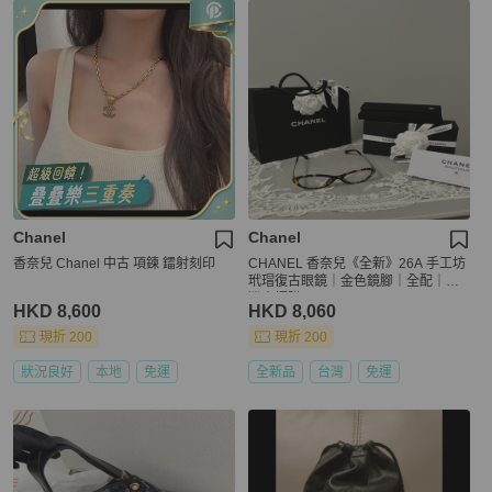
Chanel
Chanel
香奈兒 Chanel 中古 項鍊 鐳射刻印
CHANEL 香奈兒《全新》26A 手工坊
玳瑁復古眼鏡｜金色鏡腳｜全配｜台
灣專櫃購入
HKD 8,600
HKD 8,060
現折 200
現折 200
狀況良好
本地
免運
全新品
台灣
免運