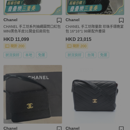
Chanel
Chanel
CHANEL 手工坊系列抽繩圓筒口紅包
CHANEL 手工坊限量款 珍珠手環晚宴
MINI黑色羊皮31開金扣肩背包
包 16*16*1 98新配件塵袋
HKD 11,099
HKD 23,015
現折 200
現折 200
狀況良好
本地
免運
狀況良好
台灣
免運
Chanel
Chanel