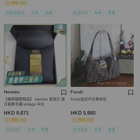
現折 200
近新閒置品
台灣
免運
狀況尚可
本地
免運
Hermès
Fendi
【赫蒂國際精品】 Hermès 愛馬仕 復
Fendi金扣中古單肩包
古裝飾手鐲 vintage 中古
HKD 9,871
HKD 5,980
現折 200
現折 200
狀況良好
台灣
免運
狀況良好
本地
免運