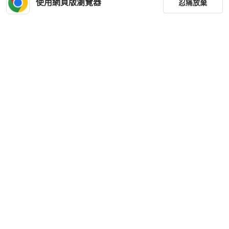
使用網頁版瀏覽器
忍痛放棄
篩選
重設
品牌
分類
尺寸
價格
商品狀況
下載 PopChill APP
出貨地點