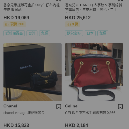
香奈兒手提雕花金扣Kelly牛仔布內裡
香奈兒 (CHANEL) 人字紋 V 字縫線斜
牛皮 收藏品
挎單肩包，羊皮材質，黑色，二手，
金色五金
HKD 19,069
HKD 25,612
現折 200
9 折
近新閒置品
台灣
免運
狀況良好
日本
免運
Chanel
Celine
chanel vintage 雕花鏈黑金
CELINE 中古水手斜孭布袋 X866
HKD 15,823
HKD 2,184