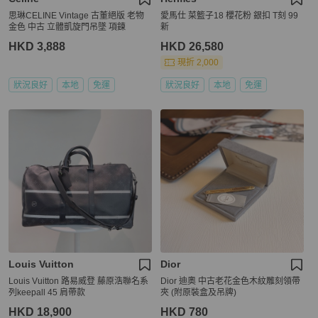
思琳CELINE Vintage 古董絕版 老物
愛馬仕 菜籃子18 櫻花粉 銀扣 T刻 99
金色 中古 立體凱旋門吊墜 項鍊
新
HKD 3,888
HKD 26,580
現折 2,000
狀況良好
本地
免運
狀況良好
本地
免運
Louis Vuitton
Dior
Louis Vuitton 路易威登 藤原浩聯名系
Dior 迪奧 中古老花金色木紋雕刻領帶
列keepall 45 肩帶款
夾 (附原裝盒及吊牌)
HKD 18,900
HKD 780