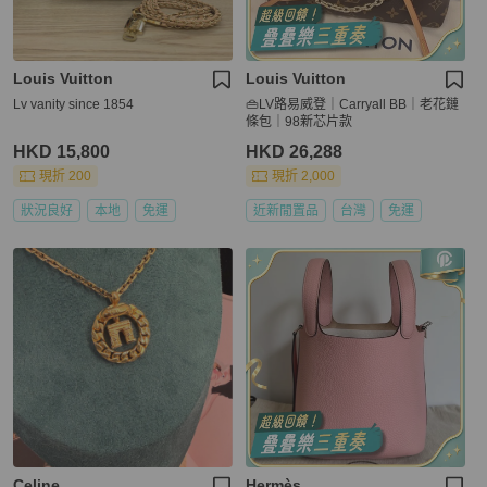
Louis Vuitton
Louis Vuitton
Lv vanity since 1854
👜LV路易威登｜Carryall BB｜老花鏈
條包｜98新芯片款
HKD 15,800
HKD 26,288
現折 200
現折 2,000
狀況良好
本地
免運
近新閒置品
台灣
免運
Celine
Hermès