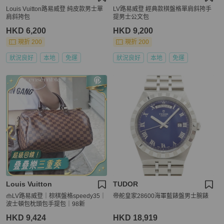
Louis Vuitton路易威登 純皮款男士單
LV路易威登 經典款棋盤格單肩斜挎手
肩斜挎包
提男士公文包
HKD 6,200
HKD 9,200
現折 200
現折 200
狀況良好
本地
免運
狀況良好
本地
免運
Louis Vuitton
TUDOR
👜LV路易威登｜棕棋盤格speedy35｜
帝舵皇家28600海軍藍錶盤男士腕錶
波士頓包枕頭包手提包｜98新
HKD 9,424
HKD 18,919