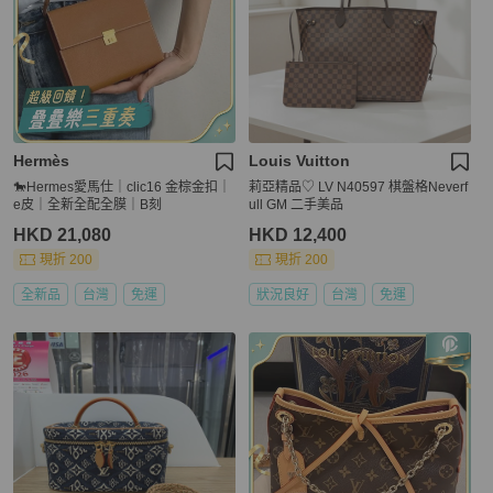
Hermès
Louis Vuitton
🐎Hermes愛馬仕｜clic16 金棕金扣｜
莉亞精品♡ LV N40597 棋盤格Neverf
e皮｜全新全配全膜｜B刻
ull GM 二手美品
HKD 21,080
HKD 12,400
現折 200
現折 200
全新品
台灣
免運
狀況良好
台灣
免運