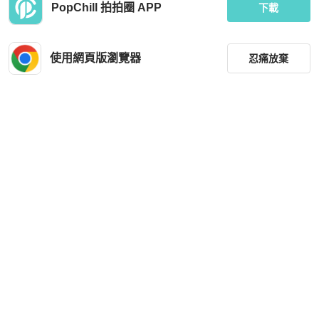
PopChill 拍拍圈 APP
下載
使用網頁版瀏覽器
忍痛放棄
篩選
重設
品牌
分類
尺寸
價格