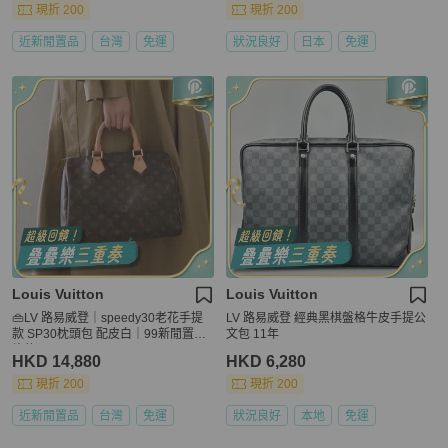
現折 200
現折 200
近新閒置品
台灣
免運
狀況良好
日本
免運
Louis Vuitton
Louis Vuitton
👜LV 路易威登｜speedy30老花手提
LV 路易威登 經典黑棋盤格牛皮手提公
款 SP30枕頭包 配皮白｜99新閒置芯
文包 11年
片款
HKD 14,880
HKD 6,280
現折 200
現折 200
近新閒置品
台灣
免運
狀況良好
本地
免運