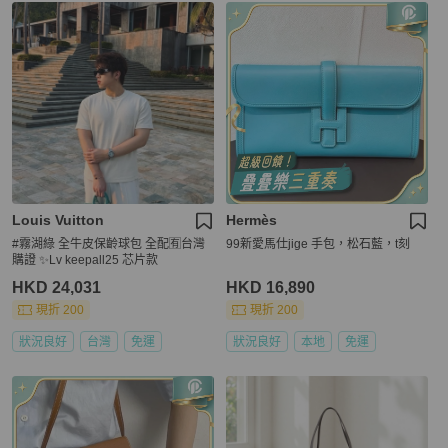
Louis Vuitton
Hermès
#霧湖綠 全牛皮保齡球包 全配🈶台灣
99新愛馬仕jige 手包，松石藍，t刻
購證 ✨Lv keepall25 芯片款
HKD 24,031
HKD 16,890
現折 200
現折 200
狀況良好
台灣
免運
狀況良好
本地
免運