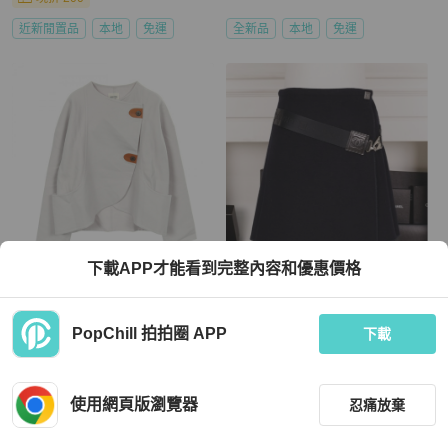
近新閒置品
本地
免運
全新品
本地
免運
下載APP才能看到完整內容和優惠價格
Hermès
Chanel
愛馬仕 Serie 紐帶 其他夾克 羊絨 灰色
Chanel 04年运动方标系列jennie同款
二手 女士
深蓝色羊毛腰带半裙
PopChill 拍拍圈 APP
下載
HKD 16,404
HKD 17,400
9 折
現折 200
使用網頁版瀏覽器
狀況良好
日本
免運
近新閒置品
本地
免運
忍痛放棄