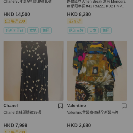
Chanel95年黑金扣阔腿裤长裤
路易威登 Amen Break 漸層 Monogra
m 網眼半褲 #42 RM221 KD2 HMP83
W
HKD 14,500
HKD 8,280
現折 200
9 折
近新閒置品
本地
免運
狀況良好
日本
免運
Chanel
Valentino
Chanel真絲闊腿褲38碼
Valentino背帶褲40碼全新帶吊牌
HKD 7,999
HKD 2,680
現折 200